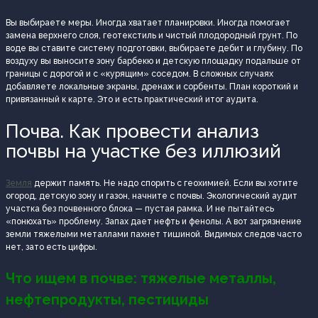
Вы выбираете меры. Иногда хватает планировки. Иногда помогает
замена верхнего слоя, геотекстиль и чистый плодородный грунт. По
воде вы ставите систему подготовки, выбираете дебит и глубину. По
воздуху вы выносите зону барбекю и детскую площадку подальше от
границы с дорогой и с «курящим» соседом. В сложных случаях
добавляете локальные экраны, дренаж и сорбенты. План короткий и
привязанный к карте. Это и есть практический итог аудита.
Почва. Как провести анализ
почвы на участке без иллюзий
Земля
держит память. Не надо спорить с геохимией. Если вы хотите
огород, детскую зону и газон, начните с почвы. Экологический аудит
участка без почвенного блока — пустая рамка. И не пытайтесь
«понюхать» проблему. Запах дает нефть и фенолы. А вот загрязнение
земли тяжелыми металлами пахнет тишиной. Видимых следов часто
нет, зато есть цифры.
Что ищем в почве: тяжелые металлы,
нефтепродукты, пестициды