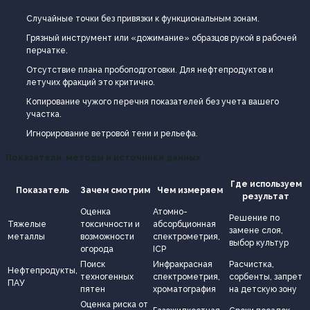
Случайные точки без привязки к функциональным зонам.
Грязный инструмент или «дожимание» образцов рукой в рабочей
перчатке.
Отсутствие плана пробоподготовки. Для нефтепродуктов и
летучих фракций это критично.
Копирование чужого перечня показателей без учета вашего
участка.
Игнорирование ветровой тени и рельефа.
Показатели, методы и источники данных
Где используем
Показатель
Зачем смотрим
Чем измеряем
результат
Оценка
Атомно-
Решение по
Тяжелые
токсичности и
абсорбционная
замене слоя,
металлы
возможности
спектрометрия,
выбор культур
огорода
ICP
Поиск
Инфракрасная
Расчистка,
Нефтепродукты,
техногенных
спектрометрия,
сорбенты, запрет
ПАУ
пятен
хроматография
на детскую зону
Оценка риска от