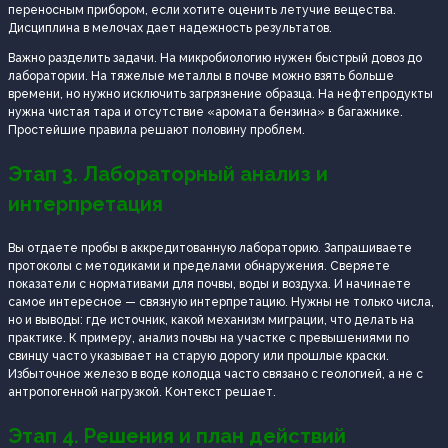
переносным прибором, если хотите оценить летучие вещества.
Дисциплина в мелочах дает надежность результатов.
Важно разделить задачи. На микробиологию нужен быстрый довоз до
лаборатории. На тяжелые металлы в почве можно взять больше
времени, но нужно исключить загрязнение образца. На нефтепродукты
нужна чистая тара и отсутствие «аромата бензина» в багажнике.
Простейшие правила решают половину проблем.
Этап 3. Лабораторный анализ и
интерпретация
Вы отдаете пробы в аккредитованную лабораторию. Запрашиваете
протоколы с методиками и пределами обнаружения. Сверяете
показатели с нормативами для почвы, воды и воздуха. И начинаете
самое интересное — связную интерпретацию. Нужны не только числа,
но и выводы: где источник, какой механизм миграции, что делать на
практике. К примеру, анализ почвы на участке с превышениями по
свинцу часто указывает на старую дорогу или прошлые краски.
Избыточное железо в воде колодца часто связано с геологией, а не с
антропогенной нагрузкой. Контекст решает.
Этап 4. Решения и план действий