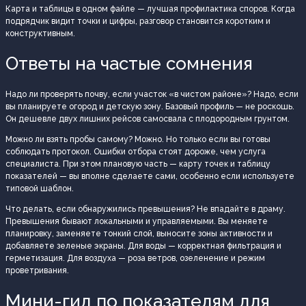
Карта и таблицы в одном файле — лучшая профилактика споров. Когда
подрядчик видит точки и цифры, разговор становится коротким и
конструктивным.
Ответы на частые сомнения
Надо ли проверять почву, если участок «в чистом районе»? Надо, если
вы планируете огород и детскую зону. Базовый профиль — не роскошь.
Он дешевле двух лишних рейсов самосвала с плодородным грунтом.
Можно ли взять пробы самому? Можно. Но только если вы готовы
соблюдать протокол. Ошибки отбора стоят дороже, чем услуга
специалиста. При этом плановую часть — карту точек и таблицу
показателей — вы вполне сделаете сами, особенно если используете
типовой шаблон.
Что делать, если обнаружились превышения? Не впадайте в драму.
Превышения бывают локальными и управляемыми. Вы меняете
планировку, заменяете тонкий слой, выносите зоны активности и
добавляете зеленые экраны. Для воды — корректная фильтрация и
герметизация. Для воздуха — роза ветров, озеленение и режим
проветривания.
Мини-гид по показателям для