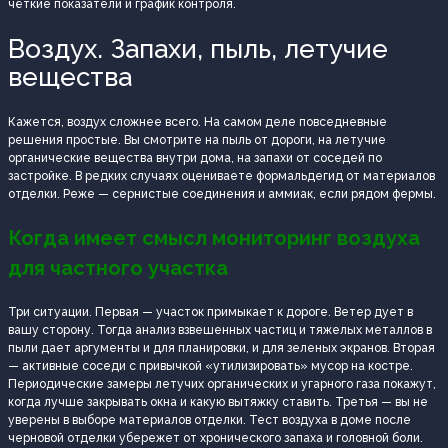
чёткие показатели и график контроля.
Воздух. Запахи, пыль, летучие
вещества
Кажется, воздух сложнее всего. На самом деле повседневные
решения простые. Вы смотрите на пыль от дороги, на летучие
органические вещества внутри дома, на запахи от соседей по
застройке. В редких случаях оцениваете формальдегид от материалов
отделки. Реже — сернистые соединения и аммиак, если рядом фермы.
Когда имеет смысл мониторинг воздуха
для частного участка
Три ситуации. Первая — участок примыкает к дороге. Ветер дует в
вашу сторону. Тогда анализ взвешенных частиц и тяжелых металлов в
пыли дает аргументы и для планировки, и для зеленых экранов. Вторая
— активные соседи с привычкой «утилизировать» мусор на костре.
Периодические замеры летучих органических и угарного газа покажут,
когда лучше закрывать окна и какую вытяжку ставить. Третья — вы не
уверены в выборе материалов отделки. Тест воздуха в доме после
черновой отделки убережет от хронического запаха и головной боли.