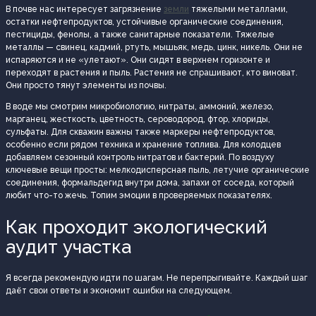
В почве нас интересует загрязнение
земли
тяжелыми металлами,
остатки нефтепродуктов, устойчивые органические соединения,
пестициды, фенолы, а также санитарные показатели. Тяжелые
металлы — свинец, кадмий, ртуть, мышьяк, медь, цинк, никель. Они не
испаряются и не «улетают». Они сидят в верхнем горизонте и
переходят в растения и пыль. Растения не спрашивают, кто виноват.
Они просто тянут элементы из почвы.
В воде мы смотрим микробиологию, нитраты, аммоний, железо,
марганец, жесткость, цветность, сероводород, фтор, хлориды,
сульфаты. Для скважин важны также маркеры нефтепродуктов,
особенно если рядом техника и хранение топлива. Для колодцев
добавляем сезонный контроль нитратов и бактерий. По воздуху
ключевые вещи просты: мелкодисперсная пыль, летучие органические
соединения, формальдегид внутри дома, запахи от соседа, который
любит что-то жечь. Топим эмоции в проверяемых показателях.
Как проходит экологический
аудит участка
Я всегда рекомендую идти по шагам. Не перепрыгивайте. Каждый шаг
даёт свои ответы и экономит ошибки на следующем.