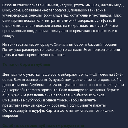
Базовый список понятен. Свинец, кадмий, ртуть, мышьяк, никель, медь,
цинк, хром. Добавляем нефтепродукты, полиароматические
углеводороды, фенолы, формальдегид, остаточные пестициды. Плюс
санитарные показатели: нитраты, аммоний, хлориды, сульфаты. В
отдельных случаях полезен анализ на микро-пластик и устойчивые
органические соединения, если участок примыкает к свалке или к
складу.
Не гонитесь за «всем сразу». Сначала вы берете базовый профиль.
Потом уже расширяете, если видите сигналы. Этот подход экономит
деньги и дает прицельную точность.
Точки отбора и глубины
Для частного участка чаще всего выбирают сетку 5–10 точек на 10–15
соток. Важны разные зоны: будущий дом, детская зона, огород, край у
дороги, низины. Глубины — 0–20 см для поверхностного слоя, 20–50 см
для корнеобитаемого горизонта. Если планируете котлован, берите
еще 0,8–1,2 м для понимания строительно-бытовых рисков.
Смешивайте субпробы в одной точке, чтобы получить
представительный средний образец. Подписывайте пакеты.
Фотографируйте шурфы. Карта и фото потом спасают от лишних
вопросов.
Ошибки, которые «убивают» результаты