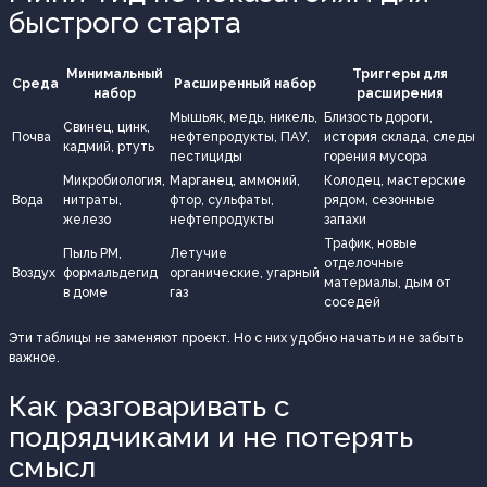
быстрого старта
Минимальный
Триггеры для
Среда
Расширенный набор
набор
расширения
Мышьяк, медь, никель,
Близость дороги,
Свинец, цинк,
Почва
нефтепродукты, ПАУ,
история склада, следы
кадмий, ртуть
пестициды
горения мусора
Микробиология,
Марганец, аммоний,
Колодец, мастерские
Вода
нитраты,
фтор, сульфаты,
рядом, сезонные
железо
нефтепродукты
запахи
Трафик, новые
Пыль PM,
Летучие
отделочные
Воздух
формальдегид
органические, угарный
материалы, дым от
в доме
газ
соседей
Эти таблицы не заменяют проект. Но с них удобно начать и не забыть
важное.
Как разговаривать с
подрядчиками и не потерять
смысл