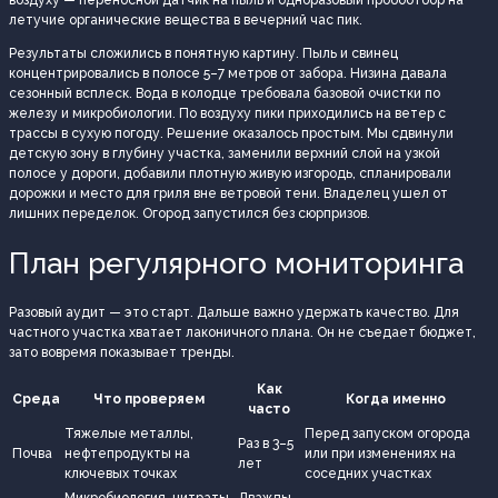
воздуху — переносной датчик на пыль и одноразовый пробоотбор на
летучие органические вещества в вечерний час пик.
Результаты сложились в понятную картину. Пыль и свинец
концентрировались в полосе 5–7 метров от забора. Низина давала
сезонный всплеск. Вода в колодце требовала базовой очистки по
железу и микробиологии. По воздуху пики приходились на ветер с
трассы в сухую погоду. Решение оказалось простым. Мы сдвинули
детскую зону в глубину участка, заменили верхний слой на узкой
полосе у дороги, добавили плотную живую изгородь, спланировали
дорожки и место для гриля вне ветровой тени. Владелец ушел от
лишних переделок. Огород запустился без сюрпризов.
План регулярного мониторинга
Разовый аудит — это старт. Дальше важно удержать качество. Для
частного участка хватает лаконичного плана. Он не съедает бюджет,
зато вовремя показывает тренды.
Как
Среда
Что проверяем
Когда именно
часто
Тяжелые металлы,
Перед запуском огорода
Раз в 3–5
Почва
нефтепродукты на
или при изменениях на
лет
ключевых точках
соседних участках