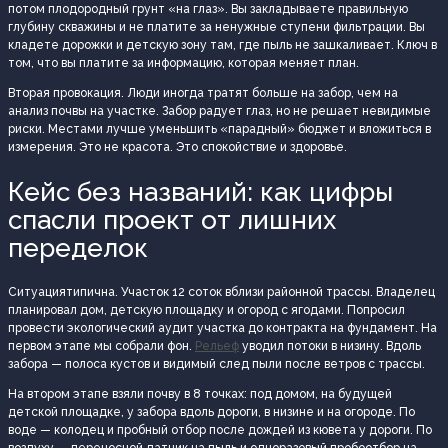
потом плодородный грунт «на глаз». Вы закладываете правильную
глубину скважины и не платите за ненужные ступени фильтрации. Вы
кладете дорожки и детскую зону там, где пыль не зашкаливает. Ключ в
том, что вы платите за информацию, которая меняет план.
Вторая провокация. Люди иногда тратят больше на забор, чем на
анализ почвы на участке. Забор радует глаз, но не решает невидимые
риски. Местами лучше уменьшить «парадный» бюджет и вложиться в
измерения. Это не красота. Это спокойствие и здоровье.
Кейс без названий: как цифры
спасли проект от лишних
переделок
Ситуациятипична. Участок 12 соток вблизи районной трассы. Владелец
планировал дом, детскую площадку и огород с ягодами. Попросил
провести экологический аудит участка до контракта на фундамент. На
первом этапе мы собрали фон.
Рельеф
уводил потоки в низину. Вдоль
забора — полоса кустов и видимый след пыли после ветров с трассы.
На втором этапе взяли почву в 8 точках: под домом, на будущей
детской площадке, у забора вдоль дороги, в низине и на огороде. По
воде — колодец и пробный отбор после дождей из кювета у дороги. По