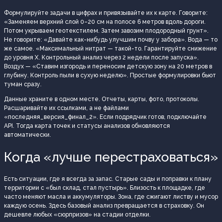
Формулируйте задачи в цифрах и привязывайте их к карте. Говорите:
«Заменяем верхний слой 0–20 см на полосе 6 метров вдоль дороги.
Потом укрываем геотекстилем. Затем завозим плодородный грунт».
Не говорите: «Давайте как-нибудь улучшим почву у забора». Вода — то
же самое. «Максимальный нитрат — такой-то. Гарантируйте снижение
до уровня X. Контрольный анализ через 2 недели после запуска».
Воздух — «Ставим изгородь и переносим детскую зону на 20 метров в
глубину. Контроль пыли в сухую неделю». Простые формулировки бьют
туман сразу.
Данные храните в одном месте. Отчеты, карты, фото, протоколы.
Расшаривайте их ссылками, а не файлами
«последняя_версия_финал_2». Если подрядчик готов, подключайте
API. Тогда карта точек и статусы анализов обновляются
автоматически.
Когда «лучше перестраховаться»
Есть ситуации, где я всегда за запас. Старые сады и поправки к плану
территории с «был склад, стал пустырь». Близость к площадке, где
часто меняют масла и аккумуляторы. Зона, где сжигают листву и мусор
каждую осень. Здесь базовый анализ превращается в страховку. Он
дешевле любых «сюрпризов» на стадии отделки.