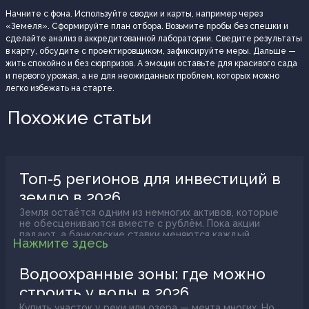
Начните с фона. Используйте сводки и карты, например через
«Земеля». Сформируйте план отбора. Возьмите пробы без спешки и
сделайте анализ в аккредитованной лаборатории. Сведите результаты
в карту, обсудите с проектировщиком, зафиксируйте меры. Дальше —
жить спокойно и без сюрпризов. А эмоции оставьте для красивого сада
и первого урожая, а не для неожиданных проблем, которых можно
легко избежать на старте.
Похожие статьи
Топ-5 регионов для инвестиций в
землю в 2026
Земля остаётся одним из немногих активов, которые
не обесцениваются вместе с рублём. Пока акции
падают, а банковские ставки меняются каждый
Нажмите здесь
квартал, участки в правильных локациях стабильно
растут в цене. Но здесь важно слово "правильных". Не
каждый гектар в России принесёт доход. Выбор
Водоохранные зоны: где можно
региона сегодня решает буквально всё.
строить у воды в 2026
Купить участок у реки или озера — мечта многих. Но