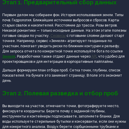
Этап 1. Предварительный сбор данных
Первым делом мы собираем фон. История использования земли. Типы
почв. Гидрология. Ближайшие источники выбросов и сбросов. Карты
старых свалок и накопителей. Расстояние до трассы. Розы ветров.
Никакой романтики — только исходные данные. На этом этапе полезны
готовые сводки по участку.
Сервисы
с готовыми слоями делают старт
точнее. Например, сервис «Земеля» агрегирует геоданные по
участкам, помогает увидеть риски по ближним контурам и рельефу.
Для запроса отчета по конкретной точке используйте бота по ссылке
Земеля
. Разработчики также отдают данные через
API
, что удобно для
проектировщиков и для интеграции в корпоративные пайплайны.
Дальше формируем план отбора проб. Сетка точек, глубины, список
показателей. На бумаге это занимает страницу. В поле это экономит
день.
Этап 2. Полевая разведка и отбор проб
Вы выходите на участок, отмечаете точки, фотографируете место,
фиксируете координаты. Берете почву с заданной глубины,
инструменты и контейнеры подписываете, заполняете бланки. Для
воды используете стерильные бутылки и консерванты, если они нужны
для конкретного анализа. Воздух берете сорбционными трубками и