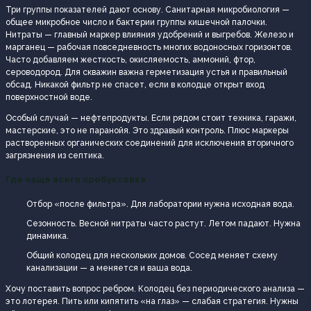
Три группы показателей дают основу. Санитарная микробиология —
общее микробное число и бактерии группы кишечной палочки.
Нитраты — главный маркер влияния удобрений и выгребов. Железо и
марганец — рабочая повседневность многих водоносных горизонтов.
Часто добавляем жесткость, окисляемость, аммоний, фтор,
сероводород. Для скважин важна герметизация устья и правильный
обсад. Никакой фильтр не спасет, если в колодце открыт вход
поверхностной воде.
Особый случай — нефтепродукты. Если рядом стоит техника, гаражи,
мастерские, это не паранойя. Это здравый контроль. Плюс маркеры
растворенных органических соединений для исключения вторичного
загрязнения из септика.
Где чаще всего пробуксовка
Отбор «после фильтра». Для лаборатории нужна исходная вода.
Сезонность. Весной нитраты часто растут. Летом падают. Нужна
динамика.
Общий колодец для нескольких домов. Сосед меняет схему
канализации — а меняется и ваша вода.
Хочу поставить вопрос ребром. Колодец без периодического анализа —
это лотерея. Пить или кипятить «на глаз» — слабая стратегия. Нужны