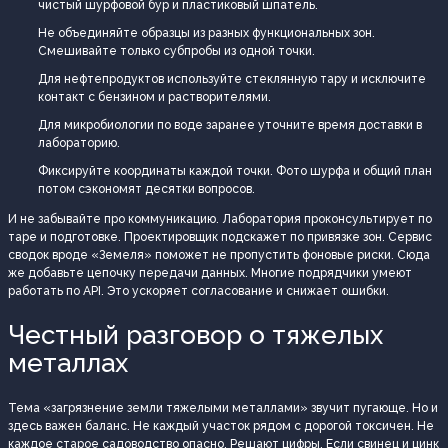
чистый шурфовой бур и пластиковый шпатель.
Не объединяйте образцы из разных функциональных зон.
Смешивайте только субпробы из одной точки.
Для нефтепродуктов используйте стеклянную тару и исключите
контакт с бензином и растворителями.
Для микробиологии по воде заранее уточните время доставки в
лабораторию.
Фиксируйте координаты каждой точки. Фото шурфа и общий план
потом сэкономят десятки вопросов.
И не забывайте про коммуникацию. Лаборатория проконсультирует по
таре и подготовке. Проектировщик подскажет по привязке зон. Сервис
сводок вроде «Земеля» поможет не пропустить фоновые риски. Сюда
же добавьте цепочку передачи данных. Многие подрядчики умеют
работать по API. Это ускоряет согласование и снижает ошибки.
Честный разговор о тяжелых
металлах
Тема «загрязнение земли тяжелыми металлами» звучит пугающе. Но и
здесь важен баланс. Не каждый участок рядом с дорогой токсичен. Не
каждое старое садоводство опасно. Решают цифры. Если свинец и цинк