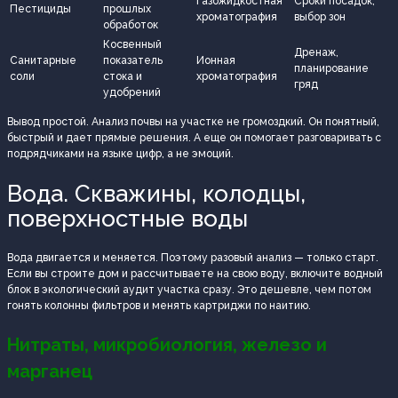
Газожидкостная
Сроки посадок,
Пестициды
прошлых
хроматография
выбор зон
обработок
Косвенный
Дренаж,
Санитарные
показатель
Ионная
планирование
соли
стока и
хроматография
гряд
удобрений
Вывод простой. Анализ почвы на участке не громоздкий. Он понятный,
быстрый и дает прямые решения. А еще он помогает разговаривать с
подрядчиками на языке цифр, а не эмоций.
Вода. Скважины, колодцы,
поверхностные воды
Вода двигается и меняется. Поэтому разовый анализ — только старт.
Если вы строите дом и рассчитываете на свою воду, включите водный
блок в экологический аудит участка сразу. Это дешевле, чем потом
гонять колонны фильтров и менять картриджи по наитию.
Нитраты, микробиология, железо и
марганец