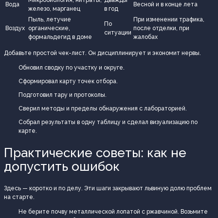
Микробиология, нитраты,
Дважды
Вода
Весной и в конце лета
железо, марганец
в год
Пыль, летучие
При изменении трафика,
По
Воздух
органические,
после отделки, при
ситуации
формальдегид в доме
жалобах
Добавьте простой чек-лист. Он дисциплинирует и экономит нервы.
Обновил сводку по участку и округе.
Сформировал карту точек отбора.
Подготовил тару и протоколы.
Сверил методы и пределы обнаружения с лабораторией.
Собрал результаты в одну таблицу и сделал визуализацию по
карте.
Практические советы: как не
допустить ошибок
Здесь — коротко и по делу. Эти шаги закрывают львиную долю проблем
на старте.
Не берите почву металлической лопатой с ржавчиной. Возьмите