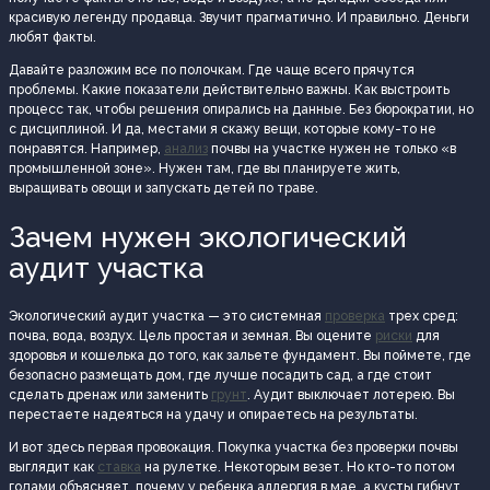
красивую легенду продавца. Звучит прагматично. И правильно. Деньги
любят факты.
Давайте разложим все по полочкам. Где чаще всего прячутся
проблемы. Какие показатели действительно важны. Как выстроить
процесс так, чтобы решения опирались на данные. Без бюрократии, но
с дисциплиной. И да, местами я скажу вещи, которые кому-то не
понравятся. Например,
анализ
почвы на участке нужен не только «в
промышленной зоне». Нужен там, где вы планируете жить,
выращивать овощи и запускать детей по траве.
Зачем нужен экологический
аудит участка
Экологический аудит участка — это системная
проверка
трех сред:
почва, вода, воздух. Цель простая и земная. Вы оцените
риски
для
здоровья и кошелька до того, как зальете фундамент. Вы поймете, где
безопасно размещать дом, где лучше посадить сад, а где стоит
сделать дренаж или заменить
грунт
. Аудит выключает лотерею. Вы
перестаете надеяться на удачу и опираетесь на результаты.
И вот здесь первая провокация. Покупка участка без проверки почвы
выглядит как
ставка
на рулетке. Некоторым везет. Но кто-то потом
годами объясняет, почему у ребенка аллергия в мае, а кусты гибнут