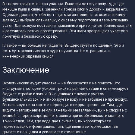
Вы перестраиваете план участка. Вынесли детскую зону туда, где
меньше пыли и свинца. Заменили тонкий слой у дороги и закрыли его.
Сделали дренаж, чтобы не тащить загрязнение с потоками в низину.
Для воды выбрали оптимальную систему подготовки и герметизацию
устья. Для воздуха поставили правильные приточно-вытяжные клапаны
и рассчитали режим проветривания. Эти шаги превращают участок в
понятную и безопасную среду.
Главное — вы больше не гадаете. Вы действуете по данным. Это и
есть суть экологического аудита участка. Не страшилки, а
инженерный здравый смысл.
Заключение
Экологический аудит участка — не бюрократия и не прихоть. Это
инструмент, который убирает риск на ранней стадии и оптимизирует
бюджет стройки и жизни. Вы оцениваете почву с учетом
функциональных зон, не игнорируете воду и не забываете про воздух.
Вы планируете на карте и переводите цифры в решения. Там, где
видите «загрязнение земли тяжелыми металлами», вы не спорите с
химией, а перераспределяете зоны и при необходимости меняете
тонкий слой. Там, где вода дает сигналы, вы корректируете
герметизацию и фильтрацию. Там, где пыль и ветер мешают, вы
двигаете площадки и усиливаете озеленение.