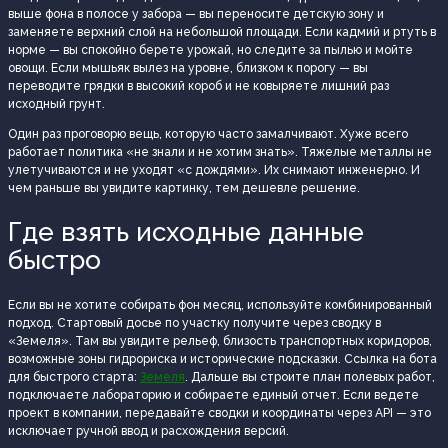
выше фона в полосе у забора — вы переносите детскую зону и
заменяете верхний слой на небольшой площади. Если кадмий и ртуть в
норме — вы спокойно берете урожай, но следите за пылью и мойте
овощи. Если мышьяк вылез на уровне, близком к порогу — вы
переводите грядки в высокий короб и не ковыряете лишний раз
исходный грунт.
Один раз проговорю вещь, которую часто замалчивают. Хуже всего
работает политика «не знали и не хотим знать». Тяжелые металлы не
улетучиваются и не уходят «с дождями». Их снимают инженерно. И
чем раньше вы увидите картинку, тем дешевле решение.
Где взять исходные данные
быстро
Если вы не хотите собирать фон месяц, используйте комбинированный
подход. Стартовый досье по участку получите через сводку в
«Земеля». Там вы увидите рельеф, близость транспортных коридоров,
возможные зоны гидрориска и исторические подсказки. Ссылка на бота
для быстрого старта:
Земеля
. Дальше вы строите план полевых работ,
подключаете лабораторию и собираете единый отчет. Если ведете
проект в компании, передавайте сводки и координаты через API — это
исключает ручной ввод и расхождения версий.