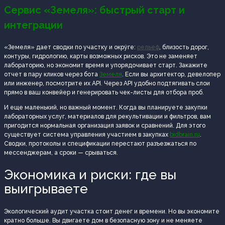
Сервис «Земеля»: быстрый старт и
интеграции
«Земеля» дает сводки по участку и окру́ге:
рельеф
, близость дорог,
контуры, гидрологию, карты возможных рисков. Это не заменяет
лабораторию, но экономит время и упорядочивает старт. Закажите
отчет в пару кликов через бота
Земеля
. Если вы архитектор, девелопер
или инженер, посмотрите их API. Через API удобно подтягивать слои
прямо в ваш конвейер и генерировать чек-листы для отбора проб.
И еще маленький, но важный момент. Когда вы планируете закупки
лабораторных услуг, материалов для рекультивации и фильтров, вам
пригодится нормальная организация заявок и сравнений. Для этого
существует система управления участием в закупках
bidbrain.ru
.
Сводки, протоколы и спецификации перестают разъезжаться по
мессенджерам, а сроки — срываться.
Экономика и риски: где вы
выигрываете
Экологический аудит участка стоит денег и времени. Но вы экономите
кратно больше. Вы двигаете дом в безопасную зону и не меняете