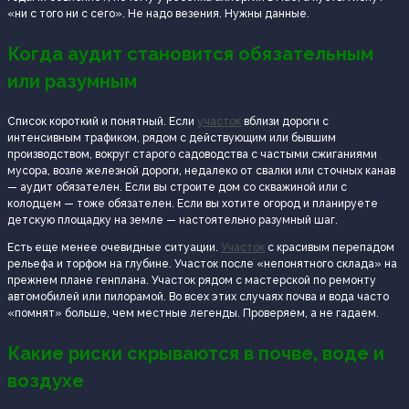
«ни с того ни с сего». Не надо везения. Нужны данные.
Когда аудит становится обязательным
или разумным
Список короткий и понятный. Если
участок
вблизи дороги с
интенсивным трафиком, рядом с действующим или бывшим
производством, вокруг старого садоводства с частыми сжиганиями
мусора, возле железной дороги, недалеко от свалки или сточных канав
— аудит обязателен. Если вы строите дом со скважиной или с
колодцем — тоже обязателен. Если вы хотите огород и планируете
детскую площадку на земле — настоятельно разумный шаг.
Есть еще менее очевидные ситуации.
Участок
с красивым перепадом
рельефа и торфом на глубине. Участок после «непонятного склада» на
прежнем плане генплана. Участок рядом с мастерской по ремонту
автомобилей или пилорамой. Во всех этих случаях почва и вода часто
«помнят» больше, чем местные легенды. Проверяем, а не гадаем.
Какие риски скрываются в почве, воде и
воздухе