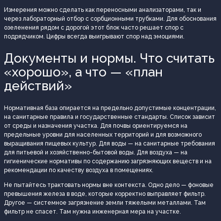
Измерения можно сделать как переносными анализаторами, так и
через лабораторный отбор с сорбционными трубками. Для обоснования
озеленения рядом с дорогой этот блок часто решает спор с
подрядчиком. Цифры всегда выигрывают спор над эмоциями.
Документы и нормы. Что считать
«хорошо», а что — «план
действий»
Нормативная база опирается на предельно допустимые концентрации,
на санитарные правила и государственные стандарты. Список зависит
от среды и назначения участка. Для почвы ориентируемся на
предельные уровни для населенных территорий и для возможного
выращивания пищевых культур. Для воды — на санитарные требования
для питьевой и хозяйственно-бытовой воды. Для воздуха — на
гигиенические нормативы по содержанию загрязняющих веществ и на
рекомендации по качеству воздуха в помещениях.
Не пытайтесь трактовать нормы вне контекста. Одно дело — фоновые
превышения железа в воде, которые корректно выправляет фильтр.
Другое — системное загрязнение земли тяжелыми металлами. Там
фильтр не спасет. Там нужна инженерная мера на участке.