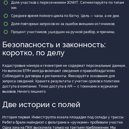
Доля участков с пересечением ЗОУИТ. Сегментируйте по типам
зон.
Среднее время полного цикла по батчу. Цель — часы, а не дни.
Доля повторных запросов из-за ошибок внешних источников.
Процент участников, ушедших на ручной разбор, и причины.
Безопасность и законность:
коротко, по делу
Кадастровые номера и геометрия не содержат персональные данные.
Но выписки ЕГРН иногда включают сведения о правообладателях.
Соблюдайте договоры и регламенты. Фиксируйте основания для
запроса сведений. Храните результаты с учетом сроков и политики
доступа в компании. Точки доступа в API — с токенами и журналом
вызовов. Ничего лишнего.
Две истории с полей
История первая. Инвестгруппа искала площадки под склады у трассы.
Ребята брали майндмэп с фильтрами и «ручками» пробивали участки.
Одна зона на ПКК выскочила только на третьем приближении. Мы