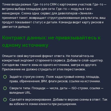
Точки входа разные. Где-то это CRM с карточками участков. Где-то —
витрина выбора площадок для сети. Где-то — модуль в таск-
менеджере. Схема одна: сервис для девелоперов «Земеля»
принимает пакет, возвращает структурализованные результаты, ваш
продукт показывает статус и детали. Команда видит карту рисков и
двигается дальше.
Контракт данных: не привязывайтесь к
одному источнику
Опишите свой внутренний формат ответа. Не полагайтесь на
конкретный эндпоинт стороннего сервиса. Добавьте слой-адаптер.
Сегодня вы тянете зоны из одного источника, завтра из другого.
Приложение не должно страдать от этих перестановок.
Задайте строгую схему. Поля: кадастровый номер, площадь,
права, обременения, ВРИ, флаги рисков, ссылки на источники.
Сверьте типы. Площади — числа, даты — ISO-строки, ссылки —
валидные URL.
Сделайте версионирование. Добавьте версию схемы в ответ. Так
вы избежите ломки клиента при расширении.