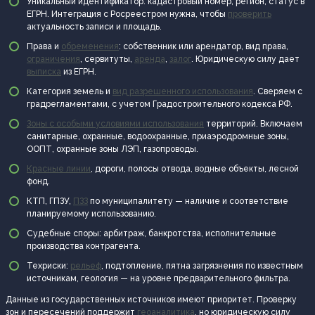
Уникальный идентификатор: кадастровый номер, регион, статус в
ЕГРН. Интеграция с Росреестром нужна, чтобы
проверить
актуальность записи и площадь.
Права и
обременения
: собственник или арендатор, вид права,
ограничения
, сервитуты,
аренда
,
залог
. Юридическую силу дает
выписка
из ЕГРН.
Категория земель и
вид разрешенного использования
. Сверяем с
градрегламентами, с учетом Градостроительного кодекса РФ.
Зоны с особыми условиями использования
территорий. Включаем
санитарные, охранные, водоохранные, приаэродромные зоны,
ООПТ, охранные зоны ЛЭП, газопроводы.
Красные линии
, дороги, полосы отвода, водные объекты, лесной
фонд.
КТП, ГПЗУ,
ПЗЗ
по муниципалитету — наличие и соответствие
планируемому использованию.
Судебные споры: арбитраж, банкротства, исполнительные
производства контрагента.
Техриски:
рельеф
, подтопление, пятна загрязнения по известным
источникам, геология — на уровне предварительного фильтра.
Данные из государственных источников имеют приоритет. Проверку
зон и пересечений поддержит
геоаналитика
, но юридическую силу