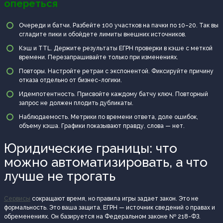
опереться
Очереди и батчи. Разбейте 100 участков на пачки по 10–20. Так вы
сгладите пики и обойдете лимиты внешних источников.
Кэш и TTL. Держите результаты ЕГРН проверки в кэше с меткой
времени. Перезапрашивайте только при изменениях.
Повторы. Настройте ретраи с экспонентой. Фиксируйте причину
отказа отдельно от бизнес-логики.
Идемпотентность. Присвойте каждому батчу ключ. Повторный
запрос не должен плодить дубликаты.
Наблюдаемость. Метрики по времени ответа, доле ошибок,
объему кэша. Графики показывают правду, слова — нет.
Юридические границы: что
можно автоматизировать, а что
лучше не трогать
Сервисы
сокращают время, но правила игры задает закон. Это не
формальность. Это ваша защита. ЕГРН — источник сведений о правах и
обременениях. Он базируется на Федеральном законе № 218-ФЗ.