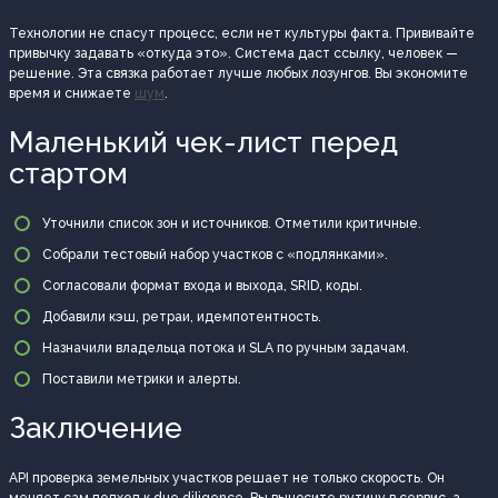
Технологии не спасут процесс, если нет культуры факта. Прививайте
привычку задавать «откуда это». Система даст ссылку, человек —
решение. Эта связка работает лучше любых лозунгов. Вы экономите
время и снижаете
шум
.
Маленький чек-лист перед
стартом
Уточнили список зон и источников. Отметили критичные.
Собрали тестовый набор участков с «подлянками».
Согласовали формат входа и выхода, SRID, коды.
Добавили кэш, ретраи, идемпотентность.
Назначили владельца потока и SLA по ручным задачам.
Поставили метрики и алерты.
Заключение
API проверка земельных участков решает не только скорость. Он
меняет сам подход к due diligence. Вы выносите рутину в сервис, а