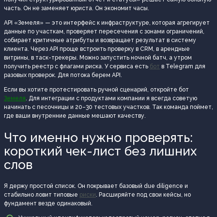
часть. Он не заменяет юриста. Он экономит часы.
API «Земеля» — это интерфейс к инфраструктуре, которая агрегирует
данные по участкам, проверяет пересечения с зонами ограничений,
собирает критичные атрибуты и возвращает результат в систему
клиента. Через API проще встроить проверку в CRM, в арендные
витрины, в таск-трекеры. Можно запустить ночной батч, а утром
получить реестр с флагами риска. У сервиса есть
бот
в Telegram для
разовых проверок. Для потока берем API.
Если вы хотите протестировать ручной сценарий, откройте бот
Земеля
. Для интеграции с продуктами компании я всегда советую
начинать с песочницы и 20–30 тестовых участков. Так команда поймет,
где ваши внутренние данные мешают качеству.
Что именно нужно проверять:
короткий чек-лист без лишних
слов
Я держу простой список. Он покрывает базовый due diligence и
стабильно ловит типовые
риски
. Расширяйте под свои кейсы, но
фундамент везде одинаковый.