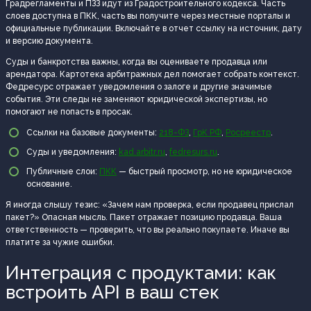
Градрегламенты и ПЗЗ идут из Градостроительного кодекса. Часть
слоев доступна в ПКК, часть вы получите через местные порталы и
официальные публикации. Включайте в отчет ссылку на источник, дату
и версию документа.
Суды и банкротства важны, когда вы оцениваете продавца или
арендатора. Картотека арбитражных дел помогает собрать контекст.
Федресурс отражает уведомления о залоге и другие значимые
события. Эти следы не заменяют юридической экспертизы, но
помогают не попасть в просак.
Ссылки на базовые документы:
218-ФЗ
,
ГрК РФ
,
Росреестр
.
Суды и уведомления:
kad.arbitr.ru
,
fedresurs.ru
.
Публичные слои:
ПКК
— быстрый просмотр, но не юридическое
основание.
Я иногда слышу тезис: «Зачем нам проверка, если продавец прислал
пакет?» Опасная мысль. Пакет отражает позицию продавца. Ваша
ответственность — проверить, что вы реально покупаете. Иначе вы
платите за чужие ошибки.
Интеграция с продуктами: как
встроить API в ваш стек