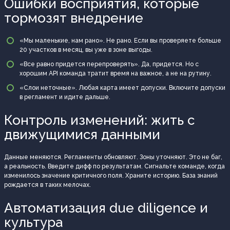
Ошибки восприятия, которые
тормозят внедрение
«Мы маленькие, нам рано». Не рано. Если вы проверяете больше
20 участков в месяц, вы уже в зоне выгоды.
«Все равно придется перепроверять». Да, придется. Но с
хорошим API команда тратит время на важное, а не на рутину.
«Слои неточные». Любая карта имеет допуски. Включите допуски
в регламент и идите дальше.
Контроль изменений: жить с
движущимися данными
Данные меняются. Регламенты обновляют. Зоны уточняют. Это не баг,
а реальность. Введите дифф по результатам. Сигнальте команде, когда
изменилось значение критичного поля. Храните историю. База знаний
рождается в таких мелочах.
Автоматизация due diligence и
культура