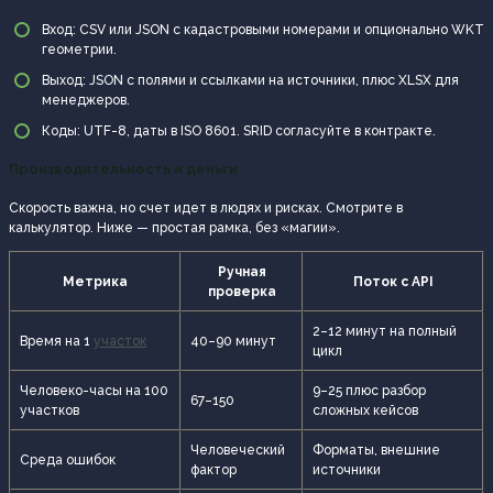
Вход: CSV или JSON с кадастровыми номерами и опционально WKT
геометрии.
Выход: JSON с полями и ссылками на источники, плюс XLSX для
менеджеров.
Коды: UTF-8, даты в ISO 8601. SRID согласуйте в контракте.
Производительность и деньги
Скорость важна, но счет идет в людях и рисках. Смотрите в
калькулятор. Ниже — простая рамка, без «магии».
Ручная
Метрика
Поток с API
проверка
2–12 минут на полный
Время на 1
участок
40–90 минут
цикл
Человеко-часы на 100
9–25 плюс разбор
67–150
участков
сложных кейсов
Человеческий
Форматы, внешние
Среда ошибок
фактор
источники