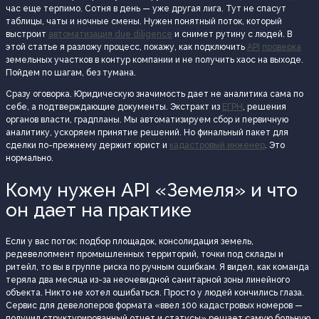
час еще терпимо. Сотня в день — уже другая лига. Тут не спасут
таблицы, чаты и ночные смены. Нужен понятный поток, который
выстроит
автоматизация due diligence
и снимет рутину с людей. В
этой статье я разложу процесс, покажу, как подключить
API
проверка
земельных участков в контур компании и не получить хаос на выходе.
Пойдем по шагам, без тумана.
Сразу оговорка. Юридическую значимость дает не аналитика сама по
себе, а подтверждающие документы. Экстракт из
ЕГРН
, решения
органов власти, градпланы. Мы автоматизируем сбор и первичную
аналитику, ускоряем принятие решений. Но финальный пакет для
сделки по-прежнему держит юрист и
кадастровый инженер
. Это
нормально.
Кому нужен API «Земеля» и что
он дает на практике
Если у вас поток: подбор площадок, консолидация земель,
редевелопмент промышленных территорий, точки под склады и
ритейл, то вы в группе риска по ручным ошибкам. Я видел, как команда
теряла два месяца из-за неочевидной санитарной зоны линейного
объекта. Никто не хотел ошибаться. Просто у людей кончились глаза.
Сервис для девелоперов формата «ввел 100 кадастровых номеров —
получил структурированный отчет и статусы» решает самую больную