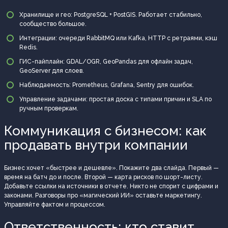
Хранилище и гео: PostgreSQL + PostGIS. Работает стабильно,
сообщество большое.
Интеграции: очереди RabbitMQ или Kafka, HTTP с ретраями, кэш
Redis.
ГИС-пайплайн: GDAL/OGR, GeoPandas для офлайн задач,
GeoServer для слоев.
Наблюдаемость: Prometheus, Grafana, Sentry для ошибок.
Управление задачами: простая доска с типами причин и SLA по
ручным проверкам.
Коммуникация с бизнесом: как
продавать внутри компании
Бизнес хочет «быстрее и дешевле». Покажите два слайда. Первый —
время на батч до и после. Второй — карта рисков по шорт-листу.
Добавьте ссылки на источники в отчете. Никто не спорит с цифрами и
законами. Разговоры про «магический ИИ» оставьте маркетингу.
Управляйте фактом и процессом.
Ответственность: кто ставит