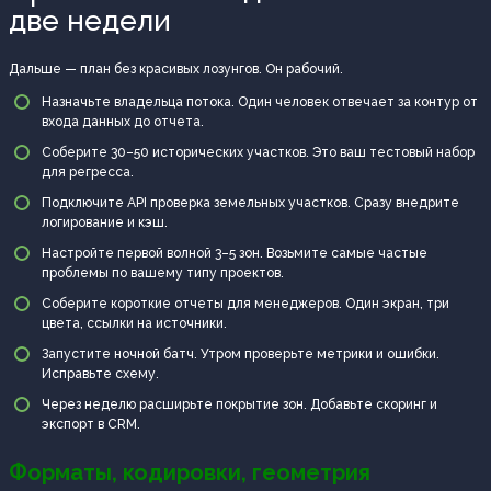
две недели
Дальше — план без красивых лозунгов. Он рабочий.
Назначьте владельца потока. Один человек отвечает за контур от
входа данных до отчета.
Соберите 30–50 исторических участков. Это ваш тестовый набор
для регресса.
Подключите API проверка земельных участков. Сразу внедрите
логирование и кэш.
Настройте первой волной 3–5 зон. Возьмите самые частые
проблемы по вашему типу проектов.
Соберите короткие отчеты для менеджеров. Один экран, три
цвета, ссылки на источники.
Запустите ночной батч. Утром проверьте метрики и ошибки.
Исправьте схему.
Через неделю расширьте покрытие зон. Добавьте скоринг и
экспорт в CRM.
Форматы, кодировки, геометрия