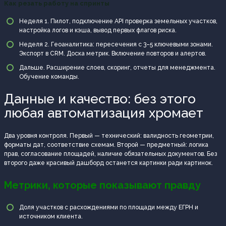
Как резать работу на спринты
Неделя 1. Пилот, подключение API проверка земельных участков,
настройка логов и кэша, вывод первых флагов риска.
Неделя 2. Геоаналитика: пересечения с 3–5 ключевыми зонами.
Экспорт в CRM. Доска метрик. Включение повторов и алертов.
Дальше. Расширение слоев, скоринг, отчеты для менеджмента.
Обучение команды.
Данные и качество: без этого
любая автоматизация хромает
Два уровня контроля. Первый — технический: валидность геометрии,
форматы дат, соответствие схемам. Второй — предметный: логика
прав, согласование площадей, наличие обязательных документов. Без
второго даже красивый дашборд останется картинки ради картинок.
Метрики, которые показывают правду
Доля участков с расхождениями по площади между ЕГРН и
источником клиента.