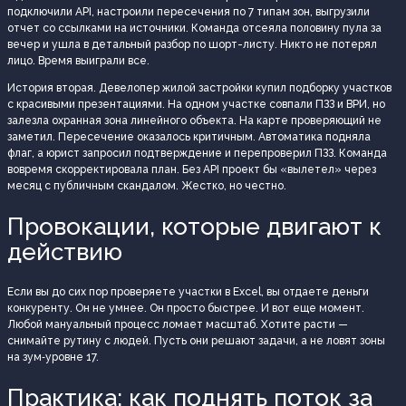
подключили API, настроили пересечения по 7 типам зон, выгрузили
отчет со ссылками на источники. Команда отсеяла половину пула за
вечер и ушла в детальный разбор по шорт-листу. Никто не потерял
лицо. Время выиграли все.
История вторая. Девелопер жилой застройки купил подборку участков
с красивыми презентациями. На одном участке совпали ПЗЗ и ВРИ, но
залезла охранная зона линейного объекта. На карте проверяющий не
заметил. Пересечение оказалось критичным. Автоматика подняла
флаг, а юрист запросил подтверждение и перепроверил ПЗЗ. Команда
вовремя скорректировала план. Без API проект бы «вылетел» через
месяц с публичным скандалом. Жестко, но честно.
Провокации, которые двигают к
действию
Если вы до сих пор проверяете участки в Excel, вы отдаете деньги
конкуренту. Он не умнее. Он просто быстрее. И вот еще момент.
Любой мануальный процесс ломает масштаб. Хотите расти —
снимайте рутину с людей. Пусть они решают задачи, а не ловят зоны
на зум‑уровне 17.
Практика: как поднять поток за