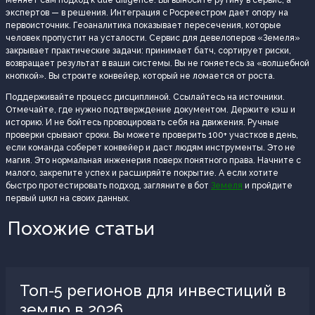
экспертов — в решения. Интеграция с Росреестром дает опору на
первоисточник. Геоаналитика показывает пересечения, которые
человек пропустит на усталости. Сервис для девелоперов «Земеля»
закрывает практические задачи: принимает батч, сортирует риски,
возвращает результат в ваши системы. Вы не гоняетесь за «волшебной
кнопкой». Вы строите конвейер, который не ломается от роста.
Поддерживайте процесс дисциплиной. Ссылайтесь на источники.
Отмечайте, где нужно подтверждение документом. Держите кэш и
историю. И не бойтесь провоцировать себя на движения. Ручные
проверки срывают сроки. Вы можете проверить 100+ участков в день,
если команда соберет конвейер и даст людям инструменты. Это не
магия. Это нормальная инженерия поверх понятного права. Начните с
малого, закрепите успех и расширяйте покрытие. А если хотите
быстро протестировать подход, загляните в бот
Земеля
и пройдите
первый цикл на своих данных.
Похожие статьи
Топ-5 регионов для инвестиций в
землю в 2026