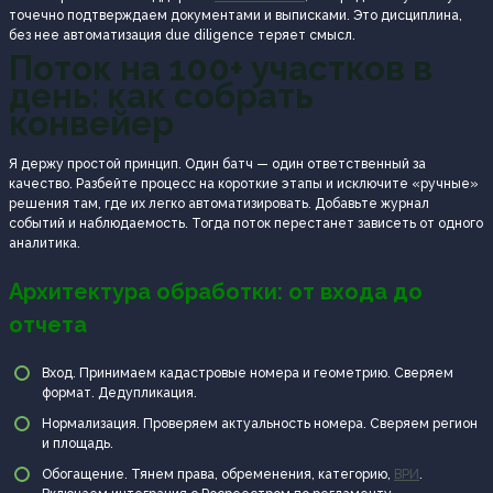
точечно подтверждаем документами и выписками. Это дисциплина,
без нее автоматизация due diligence теряет смысл.
Поток на 100+ участков в
день: как собрать
конвейер
Я держу простой принцип. Один батч — один ответственный за
качество. Разбейте процесс на короткие этапы и исключите «ручные»
решения там, где их легко автоматизировать. Добавьте журнал
событий и наблюдаемость. Тогда поток перестанет зависеть от одного
аналитика.
Архитектура обработки: от входа до
отчета
Вход. Принимаем кадастровые номера и геометрию. Сверяем
формат. Дедупликация.
Нормализация. Проверяем актуальность номера. Сверяем регион
и площадь.
Обогащение. Тянем права, обременения, категорию,
ВРИ
.