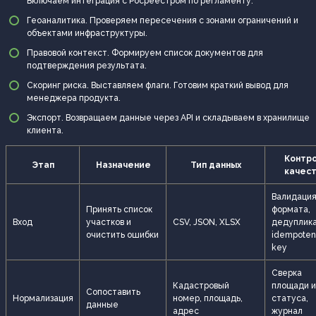
Включаем интеграция с Росреестром по регламенту.
Геоаналитика. Проверяем пересечения с зонами ограничений и
объектами инфраструктуры.
Правовой контекст. Формируем список документов для
подтверждения результата.
Скоринг риска. Выставляем флаги. Готовим краткий вывод для
менеджера продукта.
Экспорт. Возвращаем данные через API и складываем в хранилище
клиента.
Контр
Этап
Назначение
Тип данных
качес
Валидаци
Принять список
формата,
Вход
участков и
CSV, JSON, XLSX
дедуплика
очистить ошибки
idempoten
key
Сверка
Кадастровый
площади и
Сопоставить
Нормализация
номер, площадь,
статуса,
данные
адрес
журнал