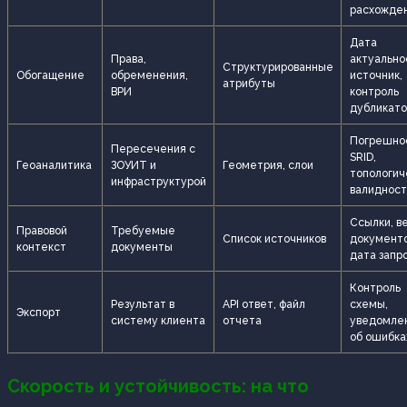
расхожде
Дата
Права,
актуально
Структурированные
Обогащение
обременения,
источник,
атрибуты
ВРИ
контроль
дубликато
Погрешнос
Пересечения с
SRID,
Геоаналитика
ЗОУИТ и
Геометрия, слои
топологич
инфраструктурой
валидност
Ссылки, в
Правовой
Требуемые
Список источников
документо
контекст
документы
дата запр
Контроль
Результат в
API ответ, файл
схемы,
Экспорт
систему клиента
отчета
уведомле
об ошибка
Скорость и устойчивость: на что