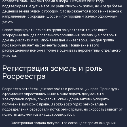
остаются главными факторами выбора. Ситуация 2026 года
подтверждает: едут не только ради спокойной жизни, но и ради более
дешёвой земли рядом с городом. Это выражается в росте интереса к
направлениям с хорошим шоссе и пригородным железнодорожным
узлом.
Спрос формирует несколько групп покупателей: те, кто ищет
загородный дом для постоянного проживания, желающие построить
дом на участках ИЖС, любители дач и инвесторы. Каждая группа
по‑разному влияет на сегменты рынка. Понимание этого
распределения поможет точнее оценивать перспективы отдельного
участка.
Регистрация земель и роль
Росреестра
Росреестр остаётся центром учёта и регистрации прав. Процедуры
оформления упростились: ныне можно подать документы в
электронной форме, прикрепить сканы документов и ускорить
получение выписок о праве. В 2025–2026 годах региональные
подразделения отработали поток регистраций, но скорость зависит от
полноты документов и кадастровых работ.
Электронная подача документов сокращает время ожидания.