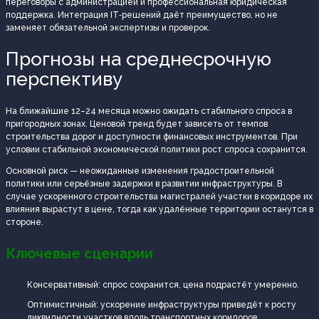
переговоры с администрацией и профессиональная юридическая
поддержка. Интеграция IT‑решений даёт преимущество, но не
заменяет обязательной экспертизы и проверок.
Прогнозы на среднесрочную
перспективу
На ближайшие 12–24 месяца можно ожидать стабильного спроса в
пригородных зонах. Ценовой тренд будет зависеть от темпов
строительства дорог и доступности финансовых инструментов. При
условии стабильной экономической политики рост спроса сохранится.
Основной риск — неожиданные изменения градостроительной
политики или серьёзные задержки в развитии инфраструктуры. В
случае ускоренного строительства магистралей участки в коридоре их
влияния вырастут в цене, тогда как удалённые территории останутся в
стороне.
Ключевые сценарии
Консервативный: спрос сохранится, цена подрастёт умеренно.
Оптимистичный: ускорение инфраструктуры приведёт к росту
ликвидности участков вдоль транспортных коридоров.