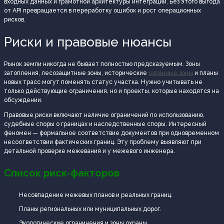
входных данных и грамотной архитектуры интеграции. Без этого выгода
от API превращается в переработку ошибок и рост операционных
рисков.
Риски и правовые нюансы
Рынок земли никогда не бывает полностью предсказуемым. Зоны
затопления, лесозащитные зоны, исторические
охранные зоны
и планы
новых трасс могут поменять статус участка. Нужно учитывать не
только действующие ограничения, но и проекты, которые находятся на
обсуждении.
Правовые риски включают наличие ограничений по использованию,
судебные споры о границах и наследственные споры. Интересный
феномен — формальное соответствие документов при одновременном
несоответствии фактических границ. Эту проблему выявляют при
детальной проверке межевания и у межевого инженера.
Список риск‑факторов
Несовпадение межевых планов и реальных границ.
Планы региональных или муниципальных дорог.
Экологические ограничения и зоны охраны.