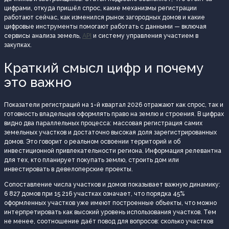
цифрами, откуда пришёл спрос, какие механизмы регистрации
работают сейчас, как изменился рынок загородных домов и какие
цифровые инструменты помогают работать с данными — включая
сервисы анализа земель,
API
и систему управления участием в
закупках.
Краткий смысл цифр и почему
это важно
Показатели регистраций на 1-й квартал 2026 отражают как спрос, так и
готовность владельцев оформлять право на землю и строения. В цифрах
видно два параллельных процесса: массовая регистрация самих
земельных участков и достаточно высокая доля зарегистрированных
домов. Это говорит о реальном освоении территорий и об
инвестиционной привлекательности региона. Информация релевантна
для тех, кто планирует покупать землю, строить дом или
инвестировать в девелоперские проекты.
Сопоставление числа участков и домов показывает важную динамику:
6 827 домов при 15 216 участках означает, что порядка 45%
оформленных участков уже имеют построенные объекты, что можно
интерпретировать как высокий уровень использования участков. Тем
не менее, соотношение даёт повод для вопросов: сколько участков