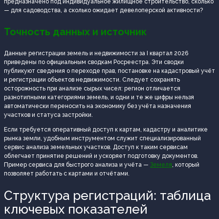
предназначено под индивидуальное жилищное строительство, сколько
— для садоводства, а сколько ожидает девелоперской активности?
Точность данных и источник
Данные регистрации земель и недвижимости за I квартал 2026
приведены по официальным сводкам Росреестра. Эти сводки
публикуют сведения о переходе прав, постановке на кадастровый учёт
и регистрации объектов недвижимости. Следует сохранять
осторожность при анализе сырых чисел: регион отличается
разнотипными категориями земель, и одни и те же цифры нельзя
автоматически переносить на экономику без учёта назначения
участков и статуса застройки.
Если требуется оперативный доступ к картам, кадастру и аналитике
рынка земли, удобным инструментом служит специализированный
сервис анализа земельных участков. Доступ к таким сервисам
облегчает принятие решений и ускоряет подготовку документов.
Пример сервиса для быстрого анализа и учёта —
Земеля
, который
позволяет работать с картами и отчётами.
Структура регистраций: таблица
ключевых показателей