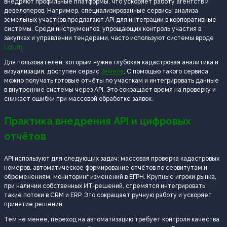
внедряют профильные платформы, что ускоряет работу агентств и
девелоперов. Например, специализированные сервисы анализа
земельных участков предлагают API для интеграции в корпоративные
системы. Среди инструментов, упрощающих контроль участия в
закупках и управлении тендерами, часто используют системы вроде
Lotum
.
Для пользователей, которым нужна глубокая кадастровая аналитика и
визуализация, доступен сервис
Земеля
. С помощью такого сервиса
можно получать готовые отчёты по участкам и интегрировать данные
в внутренние системы через API. Это сокращает время на проверку и
снижает ошибки при массовой обработке заявок.
Практика внедрения API и цифровых
отчётов
API используют для следующих задач: массовая проверка кадастровых
номеров, автоматическое формирование отчётов по сервитутам и
обременениям, мониторинг изменений в ЕГРН. Крупные игроки рынка,
при наличии собственных ИТ‑решений, стремятся интегрировать
такие потоки в CRM и ERP. Это сокращает ручную работу и ускоряет
принятие решений.
Тем не менее, переход на автоматизацию требует контроля качества