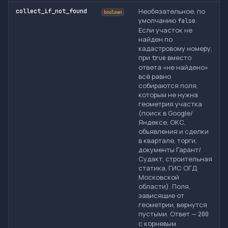
Необязательное, по
collect_if_not_found
boolean
умолчанию
.
false
Если участок не
найден по
кадастровому номеру,
при
вместо
true
ответа «не найдено»
всё равно
собираются поля,
которым не нужна
геометрия участка
(поиск в Google/
Яндексе, ОКС,
объявления и сделки
в квартале, торги,
документы Гарант/
Судакт, строительная
статика, ГИС ОГД
Московской
области). Поля,
зависящие от
геометрии, вернутся
пустыми. Ответ —
200
с корневым