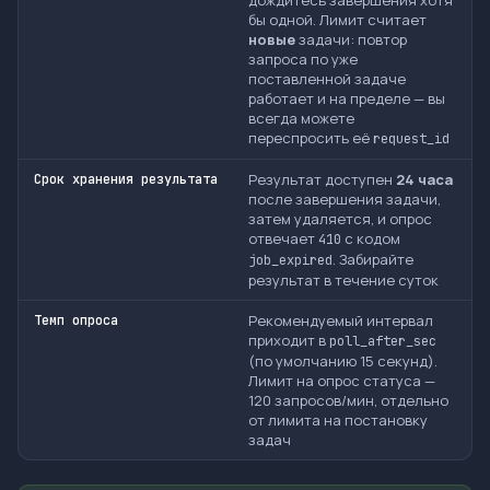
бы одной. Лимит считает
новые
задачи: повтор
запроса по уже
поставленной задаче
работает и на пределе — вы
всегда можете
переспросить её
request_id
Результат доступен
24 часа
Срок хранения результата
после завершения задачи,
затем удаляется, и опрос
отвечает
с кодом
410
. Забирайте
job_expired
результат в течение суток
Рекомендуемый интервал
Темп опроса
приходит в
poll_after_sec
(по умолчанию 15 секунд).
Лимит на опрос статуса —
120 запросов/мин, отдельно
от лимита на постановку
задач