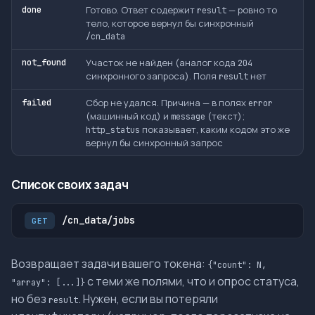
Готово. Ответ содержит
— ровно то
done
result
тело, которое вернул бы синхронный
/cn_data
Участок не найден (аналог кода
not_found
204
синхронного запроса). Поля
нет
result
Сбор не удался. Причина — в полях
failed
error
(машинный код) и
(текст);
message
показывает, каким кодом это же
http_status
вернул бы синхронный запрос
Список своих задач
/cn_data/jobs
GET
Возвращает задачи вашего токена:
{"count": N,
с теми же полями, что и опрос статуса,
"array": [...]}
но без
. Нужен, если вы потеряли
result