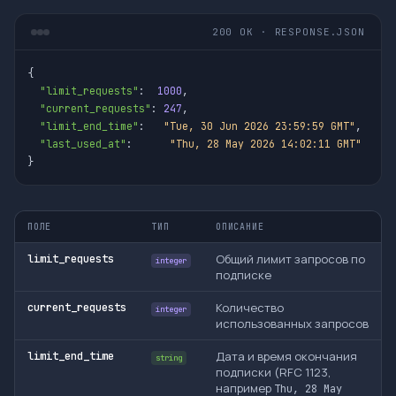
200 OK · RESPONSE.JSON
{

"limit_requests"
:  
1000
,

"current_requests"
: 
247
,

"limit_end_time"
:   
"Tue, 30 Jun 2026 23:59:59 GMT"
,

"last_used_at"
:      
"Thu, 28 May 2026 14:02:11 GMT"
}
ПОЛЕ
ТИП
ОПИСАНИЕ
Общий лимит запросов по
limit_requests
integer
подписке
Количество
current_requests
integer
использованных запросов
Дата и время окончания
limit_end_time
string
подписки (RFC 1123,
например
Thu, 28 May