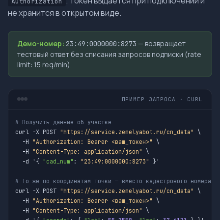
. Токен выдаётся при подключении и
Authorization
не хранится в открытом виде.
Демо-номер:
— возвращает
23:49:0000000:8273
тестовый ответ без списания запросов подписки (rate
limit: 15 req/min).
ПРИМЕР ЗАПРОСА · CURL
# Получить данные об участке
curl -X POST 
"https://service.zemelyabot.ru/cn_data"
 \

  -H 
"Authorization: Bearer <ваш_токен>"
 \

  -H 
"Content-Type: application/json"
 \

  -d '{ 
"cad_num"
: 
"23:49:0000000:8273"
 }'

# То же по координатам точки — вместо кадастрового номера
curl -X POST 
"https://service.zemelyabot.ru/cn_data"
 \

  -H 
"Authorization: Bearer <ваш_токен>"
 \

  -H 
"Content-Type: application/json"
 \
