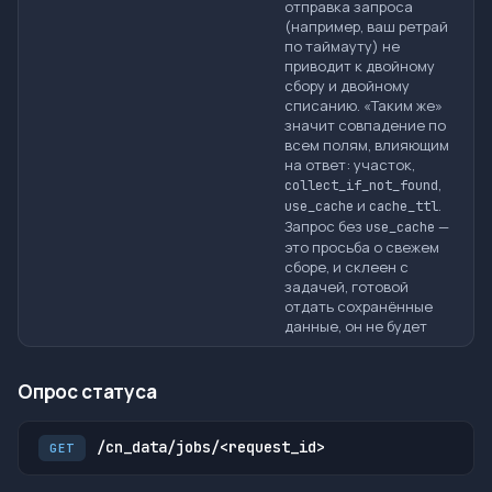
отправка запроса
(например, ваш ретрай
по таймауту) не
приводит к двойному
сбору и двойному
списанию. «Таким же»
значит совпадение по
всем полям, влияющим
на ответ: участок,
,
collect_if_not_found
и
.
use_cache
cache_ttl
Запрос без
—
use_cache
это просьба о свежем
сборе, и склеен с
задачей, готовой
отдать сохранённые
данные, он не будет
Опрос статуса
/cn_data/jobs/<request_id>
GET