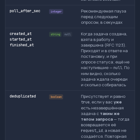
Рекомендуемая пауза
poll_after_sec
integer
перед следующим
опросом, в секундах
Когда задача создана,
created_at
string
null
взята в работу и
started_at
завершена (RFC 1123).
finished_at
Приходят и в ответе на
постановку, и при
опросе статуса; ещё не
наступившие —
. По
null
ним видно, сколько
задача ждала очереди
и сколько собиралась
Присутствует и равно
deduplicated
boolean
, если у вас
уже
true
есть незавершённая
задача с
таким же
телом запроса
— тогда
возвращается её
, а новая не
request_id
создаётся. Повторная