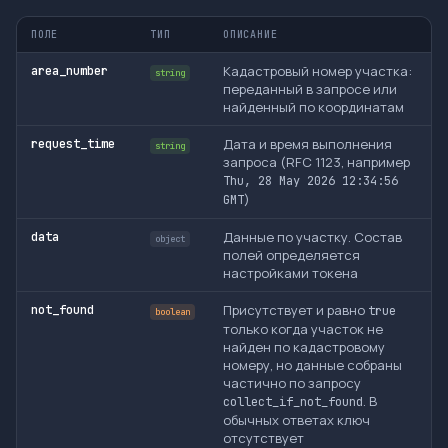
ПОЛЕ
ТИП
ОПИСАНИЕ
Кадастровый номер участка:
area_number
string
переданный в запросе или
найденный по координатам
Дата и время выполнения
request_time
string
запроса (RFC 1123, например
Thu, 28 May 2026 12:34:56
)
GMT
Данные по участку. Состав
data
object
полей определяется
настройками токена
Присутствует и равно
not_found
true
boolean
только когда участок не
найден по кадастровому
номеру, но данные собраны
частично по запросу
. В
collect_if_not_found
обычных ответах ключ
отсутствует