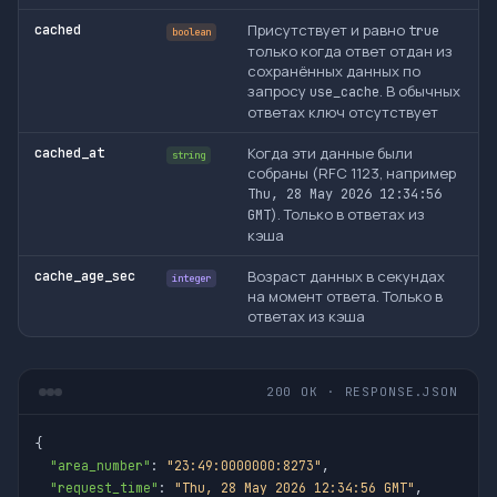
Присутствует и равно
cached
true
boolean
только когда ответ отдан из
сохранённых данных по
запросу
. В обычных
use_cache
ответах ключ отсутствует
Когда эти данные были
cached_at
string
собраны (RFC 1123, например
Thu, 28 May 2026 12:34:56
). Только в ответах из
GMT
кэша
Возраст данных в секундах
cache_age_sec
integer
на момент ответа. Только в
ответах из кэша
200 OK · RESPONSE.JSON
{

"area_number"
: 
"23:49:0000000:8273"
,

"request_time"
: 
"Thu, 28 May 2026 12:34:56 GMT"
,
