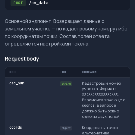
/cn_data
POST
Основной эндпоинт. Возвращает данные о
земельном участке — по кадастровому номеру либо
по координатам точки. Состав полей ответа
определяется настройками токена.
Request body
ПОЛЕ
ТИП
ОПИСАНИЕ
Кадастровый номер
cad_num
string
участка. Формат:
.
XX:XX:XXXXXXX:XXX
Взаимоисключающе с
: в запросе
coords
должно быть ровно
одно из двух полей.
Координаты точки —
coords
object
альтернатива