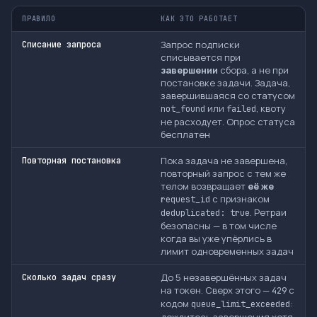
ПРАВИЛО
КАК ЭТО РАБОТАЕТ
Запрос подписки
Списание запроса
списывается при
завершении
сбора, а не при
постановке задачи. Задача,
завершившаяся со статусом
или
, квоту
not_found
failed
не расходует. Опрос статуса
бесплатен
Пока задача не завершена,
Повторная постановка
повторный запрос с тем же
телом возвращает
её же
с признаком
request_id
. Ретраи
deduplicated: true
безопасны — в том числе
когда вы уже упёрлись в
лимит одновременных задач
До 5 незавершённых задач
Сколько задач сразу
на токен. Сверх этого —
с
429
кодом
:
queue_limit_exceeded
дождитесь завершения хотя