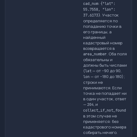
:
cad_num
{"lat":
55.7558, "lon":
. Участок
37.6173}
определяется по
попаданию точки в
его границы, а
найденный
кадастровый номер
возвращается в
. Оба поля
area_number
обязательны и
должны быть числами
(
— от −90 до 90,
lat
— от −180 до 180);
lon
строки не
принимаются. Если
точка не попадает ни
в один участок, ответ
—
, и
204
collect_if_not_found
в этом случае не
применяется: без
кадастрового номера
собирать нечего.