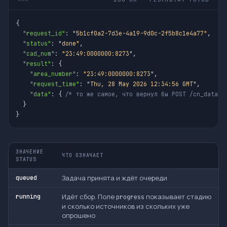
{

"request_id"
: 
"5b1cf0a2-7d3e-4a19-9d0c-2f5b8c1e4a77"
,

"status"
: 
"done"
,

"cad_num"
: 
"23:49:0000000:8273"
,

"result"
: {

"area_number"
: 
"23:49:0000000:8273"
,

"request_time"
: 
"Thu, 28 May 2026 12:34:56 GMT"
,

"data"
: { 
/* то же самое, что вернул бы POST /cn_data *
  }

}
ЗНАЧЕНИЕ
ЧТО ОЗНАЧАЕТ
STATUS
Задача принята и ждёт очереди
queued
Идёт сбор. Поле
показывает стадию
running
progress
и сколько источников из скольких уже
опрошено