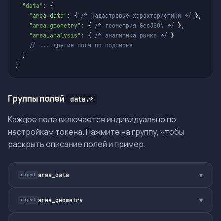
"data"
: {

"area_data"
: { 
/* кадастровые характеристики */
 },

"area_geometry"
: { 
/* геометрия GeoJSON */
 },

"area_analysis"
: { 
/* аналитика рынка */
 }

// ... другие поля по подписке
  }

}
Группы полей
data.*
Каждое поле включается индивидуально по
настройкам токена. Нажмите на группу, чтобы
раскрыть описание полей и пример.
▾
area_data
object
ОПИСАНИЕ ПОЛЕЙ
ПРИМЕР JSON
▾
area_geometry
object
ПОЛЕ
ТИП
ОПИ
ОПИСАНИЕ ПОЛЕЙ
ПРИМЕР JSON