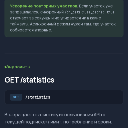
Ускорение повторных участков.
Если участок уже
запрашивался, синхронный
с
/cn_data
use_cache: true
отвечает за секунды и не упирается ни в какие
таймауты. Асинхронный режим нужен там, где участок
собирается впервые.
Эндпоинты
GET /statistics
/statistics
GET
Возвращает статистику использования API по
текущей подписке: лимит, потребление и сроки.