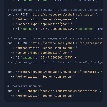
  -d '{ 
"coords"
: { 
"lat"
: 
55.7558
, 
"lon"
: 
37.6173
 } }'

# Быстрый ответ: согласиться на ранее собранные данные не с
curl -X POST 
"https://service.zemelyabot.ru/cn_data"
 \

  -H 
"Authorization: Bearer <ваш_токен>"
 \

  -H 
"Content-Type: application/json"
 \

  -d '{ 
"cad_num"
: 
"23:49:0000000:8273"
, 
"use_cache"
: 
true
,
# Асинхронно: поставить задачу и забрать результат по идент
curl -X POST 
"https://service.zemelyabot.ru/cn_data/jobs"
 \

  -H 
"Authorization: Bearer <ваш_токен>"
 \

  -H 
"Content-Type: application/json"
 \

  -d '{ 
"cad_num"
: 
"23:49:0000000:8273"
# → {"request_id": "5b1c...", "status": "queued", "poll_aft
curl 
"https://service.zemelyabot.ru/cn_data/jobs/5b1c..."
 \

  -H 
"Authorization: Bearer <ваш_токен>"
# Статистика подписки
curl -X GET 
"https://service.zemelyabot.ru/statistics"
 \

  -H 
"Authorization: Bearer <ваш_токен>"