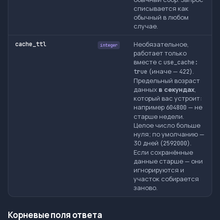
списывается как
обычный в любом
случае.
Необязательное,
cache_ttl
integer
работает только
вместе с
use_cache:
(иначе —
).
true
422
Предельный возраст
данных
в секундах
,
который вас устроит:
например
— не
604800
старше недели.
Целое число больше
нуля; по умолчанию —
30 дней (
).
2592000
Если сохранённые
данные старше — они
игнорируются и
участок собирается
заново.
Корневые поля ответа