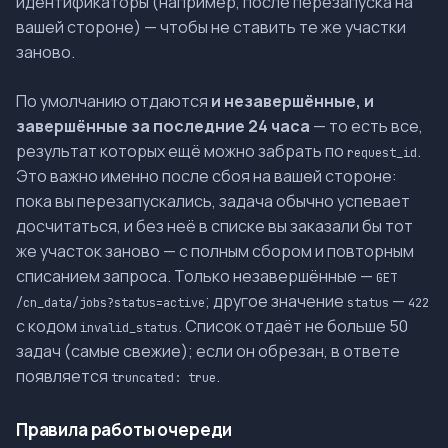
идентификаторы (например, после перезапуска на
вашей стороне) — чтобы не ставить те же участки
заново.
По умолчанию отдаются
и незавершённые, и
завершённые за последние 24 часа
— то есть все,
результат которых ещё можно забрать по
.
request_id
Это важно именно после сбоя на вашей стороне:
пока вы перезапускались, задача обычно успевает
досчитаться, и без неё в списке вы заказали бы тот
же участок заново — с полным сбором и повторным
списанием запроса. Только незавершённые —
GET
; другое значение
—
/cn_data/jobs?status=active
status
422
с кодом
. Список отдаёт не больше 50
invalid_status
задач (самые свежие); если он обрезан, в ответе
появляется
.
truncated: true
Правила работы очереди