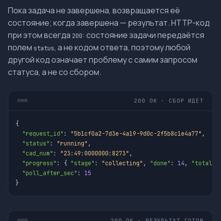
Пока задача не завершена, возвращается её
состояние; когда завершена — результат. HTTP-код
при этом всегда
: состояние задачи передаётся
200
полем
, а не кодом ответа, поэтому любой
status
другой код означает проблему с самим запросом
статуса, а не со сбором.
200 OK · СБОР ИДЁТ
{

"request_id"
: 
"5b1cf0a2-7d3e-4a19-9d0c-2f5b8c1e4a77"
,

"status"
: 
"running"
,

"cad_num"
: 
"23:49:0000000:8273"
,

"progress"
: { 
"stage"
: 
"collecting"
, 
"done"
: 
14
, 
"total"
:
"poll_after_sec"
: 
15
}
200 OK · РЕЗУЛЬТАТ ГОТОВ