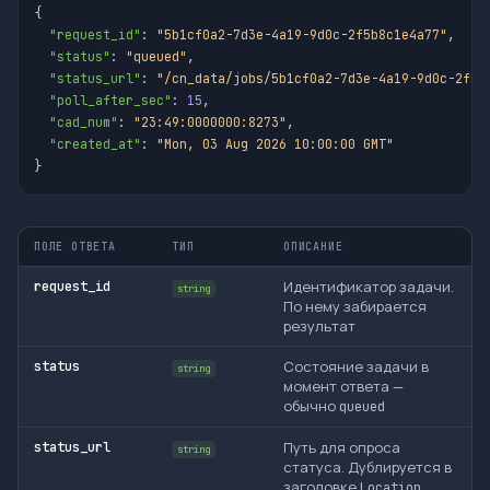
{

Количество
interested_plots_in_area
integer
null
"request_id"
: 
"5b1cf0a2-7d3e-4a19-9d0c-2f5b8c1e4a77"
,

объявлений о
"status"
: 
"queued"
,

продаже участк
"status_url"
: 
"/cn_data/jobs/5b1cf0a2-7d3e-4a19-9d0c-2f5b
кадастровом
"poll_after_sec"
: 
15
,

квартале
"cad_num"
: 
"23:49:0000000:8273"
,

"created_at"
: 
"Mon, 03 Aug 2026 10:00:00 GMT"
Количество
interested_this_area
integer
null
}
объявлений по
данному
кадастровому
номеру
ПОЛЕ ОТВЕТА
ТИП
ОПИСАНИЕ
Риск-«светофор
risk
object
Идентификатор задачи.
request_id
агрегат флагов 
string
По нему забирается
/
area_lesfond
результат
/
area_zouit
area_surroundin
Состояние задачи в
/
status
area_oopt
string
момент ответа —
. 
area_building
обычно
вкладку «Риск
queued
(светофор)»
Путь для опроса
status_url
string
статуса. Дублируется в
заголовке
Location