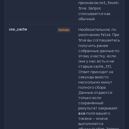
признаком
not_found:
. Запрос
true
списывается как
обычный.
Необязательное, по
use_cache
boolean
умолчанию
. При
false
вы соглашаетесь
true
получить ранее
собранные данные по
этому участку, если
они у нас есть и не
старше
.
cache_ttl
Ответ приходит за
секунды вместо
нескольких минут
полного сбора.
Данные отдаются
только если
сохранённый
результат закрывает
все
поля вашего
токена — иначе
выполняется
обычный сбор. Запрос