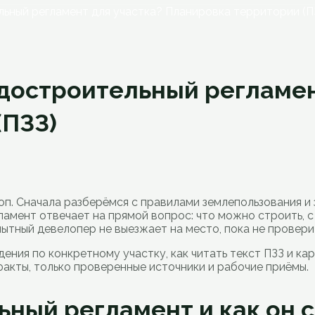
льный регламент для участка? Планировка территории (П
адостроительный регламен
(ПЗЗ)
оп. Сначала разберёмся с правилами землепользования и 
ламент отвечает на прямой вопрос: что можно строить, с
пытный девелопер не выезжает на место, пока не провери
дения по конкретному участку, как читать текст ПЗЗ и ка
факты, только проверенные источники и рабочие приёмы.
ьный регламент и как он с