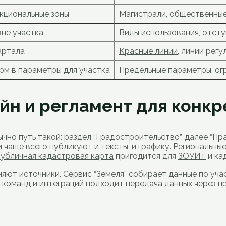
нкциональные зоны
Магистрали, общественные
вне участка
Виды использования, отсту
артала
Красные линии
, линии рег
рм в параметры для участка
Предельные параметры, ог
йн и регламент для конкр
но путь такой: раздел “Градостроительство”, далее “Пра
м чаще всего публикуют и тексты, и графику. Региональн
убличная кадастровая карта
пригодится для
ЗОУИТ
и ка
ют источники. Сервис “Земеля” собирает данные по учас
ля команд и интеграций подходит передача данных через