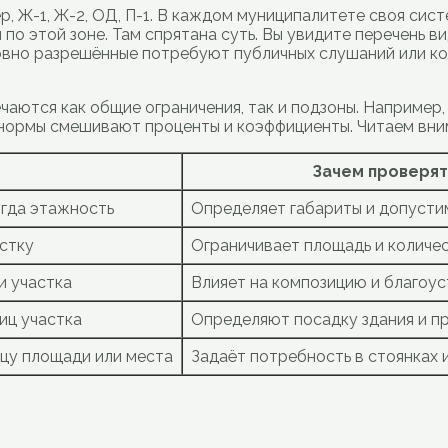
р, Ж-1, Ж-2, ОД, П-1. В каждом муниципалитете своя сис
по этой зоне. Там спрятана суть. Вы увидите перечень 
овно разрешённые потребуют публичных слушаний или ко
аются как общие ограничения, так и подзоны. Например, 
 нормы смешивают проценты и коэффициенты. Читаем вним
Зачем проверят
огда этажность
Определяет габариты и допусти
стку
Ограничивает площадь и количе
и участка
Влияет на композицию и благоу
иц участка
Определяют посадку здания и п
цу площади или места
Задаёт потребность в стоянках 