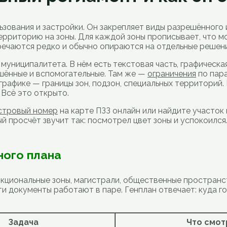
зования и застройки. Он закрепляет виды разрешённого 
рриторию на зоны. Для каждой зоны прописывает, что мо
речаются редко и обычно опираются на отдельные решени
муниципалитета. В нём есть текстовая часть, графическая
ешённые и вспомогательные. Там же —
ограничения
по пара
 графике — границы зон, подзон, специальных территорий
 Всё это открыто.
стровый номер
на карте ПЗЗ онлайн или найдите участок 
 просчёт звучит так: посмотрел цвет зоны и успокоился.
ного плана
нкциональные зоны, магистрали, общественные пространс
Эти документы работают в паре. Генплан отвечает: куда 
Задача
Что смот