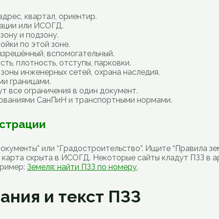
адрес, квартал, ориентир.
ации или ИСОГД.
зону и подзону.
ойки по этой зоне.
азрешённый, вспомогательный.
ть, плотность, отступы, парковки.
зоны инженерных сетей, охрана наследия.
ми границами.
т все ограничения в один документ.
бованиями СанПиН и транспортными нормами.
истрации
кументы” или “Градостроительство”. Ищите “Правила земл
 карта скрыта в ИСОГД. Некоторые сайты кладут ПЗЗ в ар
Пример:
Земеля: найти ПЗЗ по номеру
.
ания и текст ПЗЗ