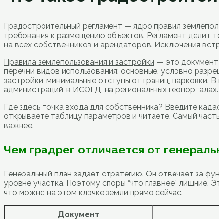
Градостроительный регламент — ядро правил землеполь
требования к размещению объектов. Регламент делит те
на всех собственников и арендаторов. Исключения вст
Правила землепользования и застройки
— это документ 
перечни видов использования: основные, условно разр
застройки, минимальные отступы от границ, парковки. В
администраций, в ИСОГД, на региональных геопорталах.
Где здесь точка входа для собственника? Введите
када
открываете таблицу параметров и читаете. Самый частый
важнее.
Чем градрег отличается от генераль
Генеральный план задаёт стратегию. Он отвечает за фу
уровне участка. Поэтому споры “что главнее” лишние. 
что можно на этом клочке земли прямо сейчас.
Документ