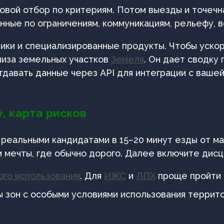
ровой отбор по критериям. Потом выезды и точечн
ные по ограничениям, коммуникациям, рельефу, в
ники и специализированные продукты. Чтобы уско
лиза земельных участков
Земеля
. Он дает сводку
отдавать данные через API для интеграции с ваш
, карта рисков
 реальными кандидатами в 15–20 минут езды от ма
и мечты, где обычно дорого. Далее включите дисц
го использования
. Для
ИЖС
и
ЛПХ
проще пройти 
ы зон с особыми условиями использования терри