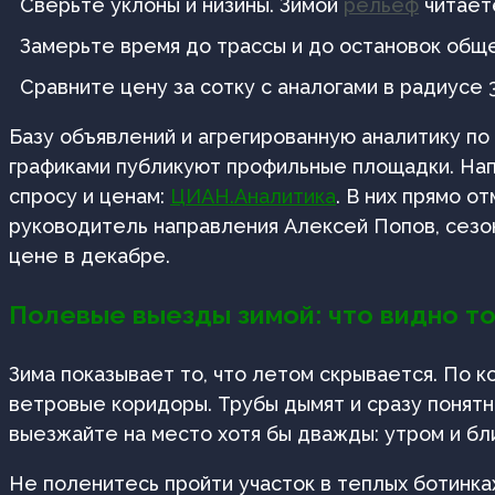
Сверьте уклоны и низины. Зимой
рельеф
читает
Замерьте время до трассы и до остановок общ
Сравните цену за сотку с аналогами в радиусе 
Базу объявлений и агрегированную аналитику по
графиками публикуют профильные площадки. Нап
спросу и ценам:
ЦИАН.Аналитика
. В них прямо о
руководитель направления Алексей Попов, сезо
цене в декабре.
Полевые выезды зимой: что видно то
Зима показывает то, что летом скрывается. По к
ветровые коридоры. Трубы дымят и сразу понятн
выезжайте на место хотя бы дважды: утром и бли
Не поленитесь пройти участок в теплых ботинках