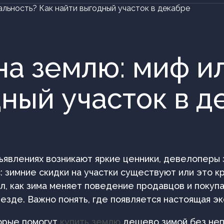
альность? Как найти выгодный участок в декабре
на землю: миф и
дный участок в д
ъявлениях возникают яркие ценники, девелоперы 
: зимние скидки на участки существуют или это к
л, как зима меняет поведение продавцов и покупа
езде. Важно понять, где появляется настоящая эко
торые помогут
купить землю
дешево зимой без неп