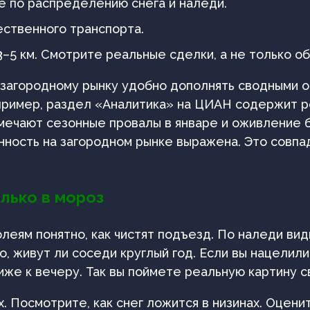
е по распределению снега и наледи.
ественного транспорта.
3–5 км. Смотрите реальные сделки, а не только о
 загородному рынку удобно дополнять сводными 
ример, раздел «Аналитика» на ЦИАН содержит ре
тмечают сезонные провалы в январе и оживление б
нность на загородном рынке выражена. Это совпа
лько в мороз
олеям понятно, как чистят подъезд. По наледи ви
о, живут ли соседи круглый год. Если вы нацелил
же к вечеру. Так вы поймете реальную картину св
. Посмотрите, как снег ложится в низинах. Оцени