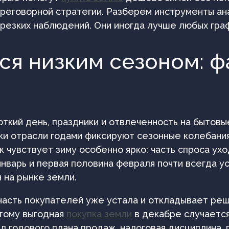
ереговорной стратегии. Разберем инструменты ан
у резких наблюдений. Они иногда лучше любых гра
ся низким сезоном: ф
откий день, праздники и отвлеченность на бытов
ики отрасли годами фиксируют сезонные колебания
чувствует зиму особенно ярко: часть спроса уход
январь и первая половина февраля почти всегда у
н на рынке земли.
часть покупателей уже устала и откладывает реш
тому выгодная
покупка земли
в декабре случается
л годового плана продаж, налоговая дисциплина, 