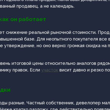
ванный продавец, а не календарь.
как он работает
ает снижение реальной рыночной стоимости. Прода
вышенной базе. Для неопытного покупателя все в
е утверждение, но оно верно: громкая скидка на 
овень итоговой цены относительно аналогов рядо
амику правок. Если
участок
висит давно и резко п
идки
оды разные. Частный собственник, девелопер мал
. Ниже кратко разложу, где действительно появля