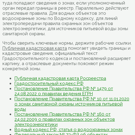
туда попадают сведения о зонах, если уполномоченный
орган передал границы в реестр. Параллельно действуют
отраслевые правила. Для водных объектов это
водоохранные зоны по Водному кодексу, для линий
электропередачи правила охранных зон объектов
электроэнергетики, для источников питьевой воды зоны
санитарной охраны.
Чтобы сверить ключевые нормы, держите рабочие ссылки.
Публичная кадастровая карта
помогает увидеть границы и
кадастровые сведения, официальный текст
Градостроительного кодекса и постановлений расширяет
картину, а отраслевые документы поясняют режим
конкретной зоны.
Публичная кадастровая карта Росреестра
Градостроительный кодекс РФ
Постановление Правительства РФ № 1479 от
24.08.2022 о правилах ведения ЕГРН
Постановление Правительства РФ № 10 от 11.01.2020
о зонах санитарной охраны источников питьевой
воды
Постановление Правительства РФ № 160 от
24.02.2009 о правилах охранных зон объектов
электроэнергетики
Водный кодекс РФ, статья о водоохранных зонах
Федеральный закон № 73-ФЗ об объектах