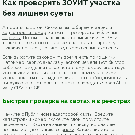
Как проверить ЗОУИТ участка
без лишней суеты
Алгоритм простой. Сначала вы собираете адрес и
кадастровый номер
. Затем вы проверяете публичные
сервисы
. Потом вы запрашиваете выписки из ЕГРН, и
только после этого вы делаете выводы по проекту.
Никаких догадок, только подтвержденные сведения.
Если вы хотите сэкономить время, есть помощники.
Например, сервис анализа участков
Земеля
.
Бот
быстро
собирает сведения по кадастровому номеру, агрегирует
источники и показывает зоны с особыми условиями
использования в наглядном виде. При необходимости вы
выгружаете отчет, а данные можно передать через
API
в
вашу CRM или GIS.
Быстрая проверка на картах и в реестрах
Начните с Публичной кадастровой карты. Введите
кадастровый номер, включите слои, посмотрите
пересечения. Карта не заменит выписку, но она дает
понимание, где сгущаются
риски
. Затем зайдите на
региональные порталы градпланирования. В некоторых