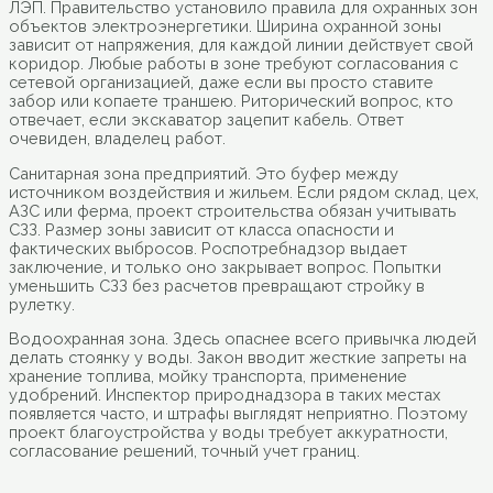
ЛЭП. Правительство установило правила для охранных зон
объектов электроэнергетики. Ширина охранной зоны
зависит от напряжения, для каждой линии действует свой
коридор. Любые работы в зоне требуют согласования с
сетевой организацией, даже если вы просто ставите
забор или копаете траншею. Риторический вопрос, кто
отвечает, если экскаватор зацепит кабель. Ответ
очевиден, владелец работ.
Санитарная зона предприятий. Это буфер между
источником воздействия и жильем. Если рядом склад, цех,
АЗС или ферма, проект строительства обязан учитывать
СЗЗ. Размер зоны зависит от класса опасности и
фактических выбросов. Роспотребнадзор выдает
заключение, и только оно закрывает вопрос. Попытки
уменьшить СЗЗ без расчетов превращают стройку в
рулетку.
Водоохранная зона. Здесь опаснее всего привычка людей
делать стоянку у воды. Закон вводит жесткие запреты на
хранение топлива, мойку транспорта, применение
удобрений. Инспектор природнадзора в таких местах
появляется часто, и штрафы выглядят неприятно. Поэтому
проект благоустройства у воды требует аккуратности,
согласование решений, точный учет границ.