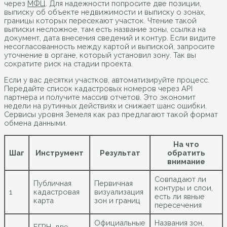
через
МФЦ
. Для надежности попросите две позиции,
выписку об объекте недвижимости и выписку о зонах,
границы которых пересекают участок. Чтение такой
выписки несложное, там есть название зоны, ссылка на
документ, дата внесения сведений и контур. Если видите
несогласованность между картой и выпиской, запросите
уточнение в органе, который установил зону. Так вы
сократите риск на стадии проекта.
Если у вас десятки участков, автоматизируйте процесс.
Передайте список кадастровых номеров через API
партнера и получите массив отчетов. Это экономит
недели на рутинных действиях и снижает шанс ошибки.
Сервисы уровня Земеля как раз предлагают такой формат
обмена данными.
На что
Шаг
Инструмент
Результат
обратить
внимание
Совпадают ли
Публичная
Первичная
контуры и слои,
1
кадастровая
визуализация
есть ли явные
карта
зон и границ
пересечения
Официальные
Названия зон,
ЕГРН, две