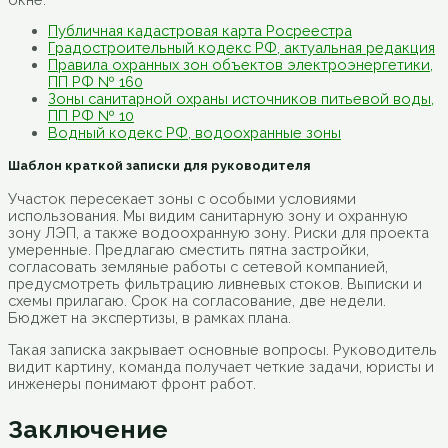
Публичная кадастровая карта Росреестра
Градостроительный кодекс РФ, актуальная редакция
Правила охранных зон объектов электроэнергетики,
ПП РФ № 160
Зоны санитарной охраны источников питьевой воды,
ПП РФ № 10
Водный кодекс РФ, водоохранные зоны
Шаблон краткой записки для руководителя
Участок пересекает зоны с особыми условиями
использования. Мы видим санитарную зону и охранную
зону ЛЭП, а также водоохранную зону. Риски для проекта
умеренные. Предлагаю сместить пятна застройки,
согласовать земляные работы с сетевой компанией,
предусмотреть фильтрацию ливневых стоков. Выписки и
схемы прилагаю. Срок на согласование, две недели.
Бюджет на экспертизы, в рамках плана.
Такая записка закрывает основные вопросы. Руководитель
видит картину, команда получает четкие задачи, юристы и
инженеры понимают фронт работ.
Заключение