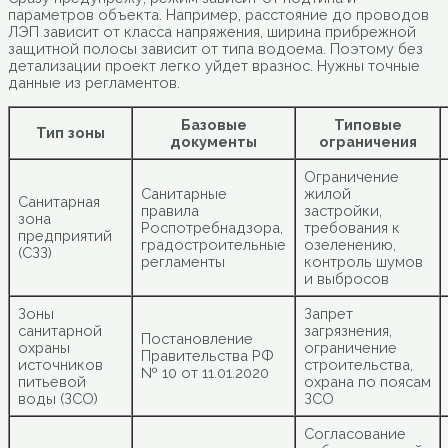
параметров объекта. Например, расстояние до проводов
ЛЭП зависит от класса напряжения, ширина прибрежной
защитной полосы зависит от типа водоема. Поэтому без
детализации проект легко уйдет вразнос. Нужны точные
данные из регламентов.
Базовые
Типовые
Тип зоны
документы
ограничения
Ограничение
Санитарные
жилой
Санитарная
правила
застройки,
зона
Роспотребнадзора,
требования к
предприятий
градостроительные
озеленению,
(СЗЗ)
регламенты
контроль шумов
и выбросов
Зоны
Запрет
санитарной
загрязнения,
Постановление
охраны
ограничение
Правительства РФ
источников
строительства,
№ 10 от 11.01.2020
питьевой
охрана по поясам
воды (ЗСО)
ЗСО
Согласование