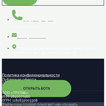
+7 (3412) 57-03-02
Ответим на все вопросы
office@true-lab.ru
Удмуртская республика, город Ижевск, улица
Удмуртская, дом 304, литер Н, офис 17
Политика конфиденциальности
Публичная оферта
Партнерская программа
ОТКРЫТЬ БОТА
ООО «ТРУЛАБ»
ИНН: 1840077480
ОГРН: 1181832003308
Файлы куки (cookie) помогают нам улучшать