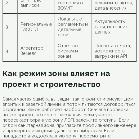
2
сведения о
реквизиты актов,
выписки
ЗОУИТ
дата внесения
Локальные
Актуальность
Региональные
регламенты и
3
слоя, источник
ГИСОГД
детальные
данных
слои
Отчет по
Полнота отчета,
Агрегатор
4
рискам и
возможность
Земеля
зонам
выгрузки и API
Как режим зоны влияет на
проект и строительство
Самая частая ошибка выглядит так, строители рисуют дом
впритык к заветной линии, а потом пытаются договориться
с органом. Закон работает наоборот. Сначала проверка,
потом проект, потом согласования. Если участок
пересекает охранную зону ЛЭП, заложите отступы. Если
рядом санитарная зона, пригласите профильного инженера
и проверьте исходные данные по выбросам. Если
попадаете в водоохранную зону, пересмотрите