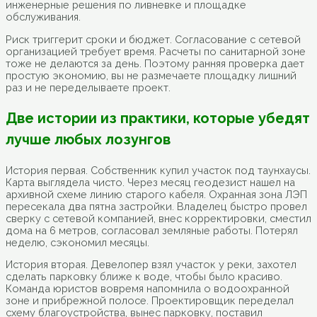
инженерные решения по ливневке и площадке
обслуживания.
Риск триггерит сроки и бюджет. Согласование с сетевой
организацией требует время. Расчеты по санитарной зоне
тоже не делаются за день. Поэтому ранняя проверка дает
простую экономию, вы не размечаете площадку лишний
раз и не переделываете проект.
Две истории из практики, которые убедят
лучше любых лозунгов
История первая. Собственник купил участок под таунхаусы.
Карта выглядела чисто. Через месяц геодезист нашел на
архивной схеме линию старого кабеля. Охранная зона ЛЭП
пересекала два пятна застройки. Владелец быстро провел
сверку с сетевой компанией, внес корректировки, сместил
дома на 6 метров, согласовал земляные работы. Потерял
неделю, сэкономил месяцы.
История вторая. Девелопер взял участок у реки, захотел
сделать парковку ближе к воде, чтобы было красиво.
Команда юристов вовремя напомнила о водоохранной
зоне и прибрежной полосе. Проектировщик переделал
схему благоустройства, вынес парковку, поставил