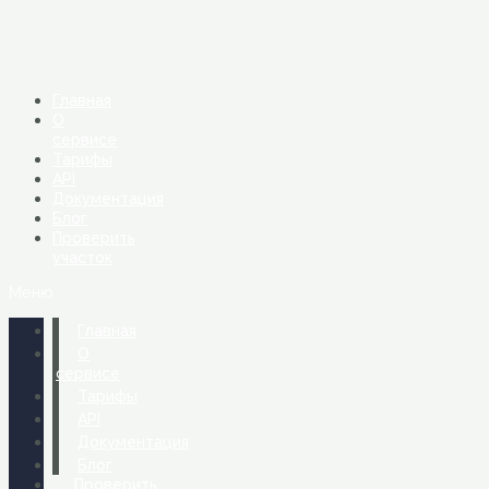
Перейти
к
содержимому
Главная
О
сервисе
Тарифы
API
Документация
Блог
Проверить
участок
Меню
Главная
О
сервисе
Тарифы
API
Документация
Блог
Проверить