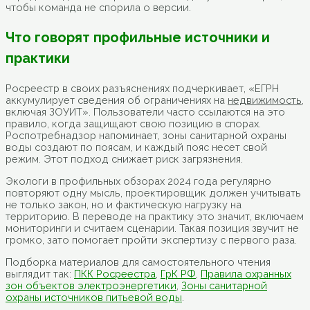
чтобы команда не спорила о версии.
Что говорят профильные источники и
практики
Росреестр в своих разъяснениях подчеркивает, «ЕГРН
аккумулирует сведения об ограничениях на
недвижимость
,
включая ЗОУИТ». Пользователи часто ссылаются на это
правило, когда защищают свою позицию в спорах.
Роспотребнадзор напоминает, зоны санитарной охраны
воды создают по поясам, и каждый пояс несет свой
режим. Этот подход снижает риск загрязнения.
Экологи в профильных обзорах 2024 года регулярно
повторяют одну мысль, проектировщик должен учитывать
не только закон, но и фактическую нагрузку на
территорию. В переводе на практику это значит, включаем
мониторинги и считаем сценарии. Такая позиция звучит не
громко, зато помогает пройти экспертизу с первого раза.
Подборка материалов для самостоятельного чтения
выглядит так:
ПКК Росреестра
,
ГрК РФ
,
Правила охранных
зон объектов электроэнергетики
,
Зоны санитарной
охраны источников питьевой воды
.