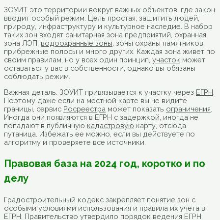
ЗОУИТ это территории вокруг важных объектов, где закон
вводит особый режим. Цель простая, защитить людей,
природу, инфраструктуру и культурное наследие. В набор
таких зон входят санитарная зона предприятий, охранная
зона ЛЭП,
водоохранные зоны
, зоны охраны памятников,
прибрежные полосы и много других. Каждая зона живет по
своим правилам, но у всех один принцип,
участок
может
оставаться у вас в собственности, однако вы обязаны
соблюдать режим.
Важная деталь. ЗОУИТ привязывается к участку через
ЕГРН
.
Поэтому даже если на местной карте вы не видите
границы, сервис
Росреестра
может показать
ограничения
.
Иногда они появляются в ЕГРН с задержкой, иногда не
попадают в публичную
кадастровую
карту, отсюда
путаница. Избежать ее можно, если вы действуете по
алгоритму и проверяете все источники.
Правовая база на 2024 год, коротко и по
делу
Градостроительный кодекс закрепляет понятие зон с
особыми условиями использования и правила их учета в
ЕГРН. Правительство утвердило порядок ведения ЕГРН,