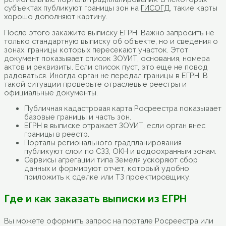
субъектах публикуют границы зон на
ГИСОГД
, такие карты
хорошо дополняют картину.
После этого закажите выписку ЕГРН. Важно запросить не
только стандартную выписку об объекте, но и сведения о
зонах, границы которых пересекают участок. Этот
документ показывает список ЗОУИТ, основания, номера
актов и реквизиты. Если список пуст, это еще не повод
радоваться. Иногда орган не передал границы в ЕГРН. В
такой ситуации проверьте отраслевые реестры и
официальные документы.
Публичная кадастровая карта Росреестра показывает
базовые границы и часть зон.
ЕГРН в выписке отражает ЗОУИТ, если орган внес
границы в реестр.
Порталы регионального градпланирования
публикуют слои по СЗЗ, ОКН и водоохранным зонам.
Сервисы агрегации типа Земеля ускоряют сбор
данных и формируют отчет, который удобно
приложить к сделке или ТЗ проектировщику.
Где и как заказать выписки из ЕГРН
Вы можете оформить запрос на портале Росреестра или