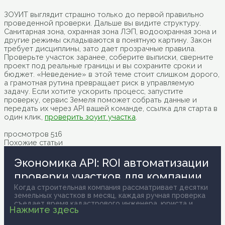
ЗОУИТ выглядит страшно только до первой правильно
проведенной проверки. Дальше вы видите структуру.
Санитарная зона, охранная зона ЛЭП, водоохранная зона и
другие режимы складываются в понятную картину. Закон
требует дисциплины, зато дает прозрачные правила.
Проверьте участок заранее, соберите выписки, сверните
проект под реальные границы и вы сохраните сроки и
бюджет. «Неведение» в этой теме стоит слишком дорого,
а грамотная рутина превращает риск в управляемую
задачу. Если хотите ускорить процесс, запустите
проверку, сервис Земеля поможет собрать данные и
передать их через API вашей команде, ссылка для старта в
один клик,
проверить зоуит участка
.
просмотров
516
Похожие статьи
Экономика API: ROI автоматизации
проверки участков для компании
Когда строительная компания рассматривает десятки
земельных участков в месяц, каждая ручная проверка
съедает время кадастрового инженера, юриста и
Нажмите здесь
аналитика. Умножьте это на количество объектов,
добавьте человеческий фактор и стоимость ошибки,