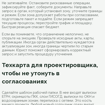
Не затягивайте. Остановите рискованные операции,
зафиксируйте факт, соберите документы. Направьте
запрос в орган, который установил зону, уточните границы
и режим. Если зона допускает работы при согласовании,
подготовьте пакет и подайте. Если режим запрещает
текущие процессы, перестройте график и площадку.
Быстрая реакция спасает бюджет.
Если вы понимаете, что ограничение нелогично, не
спорьте на эмоциях. Проверьте исходные акты, карты,
публикации. Иногда орган действительно нуждается в
актуализации зон, иногда границы чертили по старым
данным. Юрист поможет сформировать корректный
запрос и запустить процедуру уточнения.
Техкарта для проектировщика,
чтобы не утонуть в
согласованиях
Сделайте шаблон рабочей папки. В нее входят выписки
ЕГРН, скриншоты ПКК, слои ГИСОГД, выписки по ОКН и
водоохранным зонам, переписка с сетями. Это кость
вашего проекта. Любой новый сотрудник сразу видит