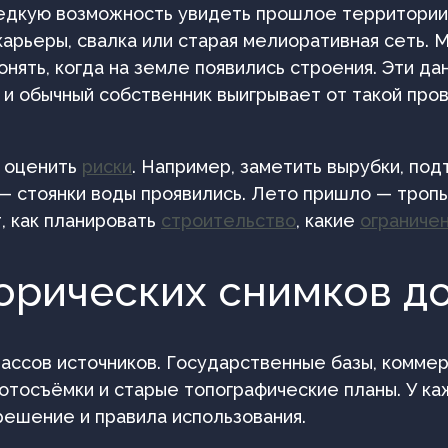
дкую возможность увидеть прошлое территории п
 карьеры, свалка или старая мелиоративная сеть.
понять, когда на земле появились строения. Эти 
и обычный собственник выигрывает от такой пров
о оценить
риски
. Например, заметить вырубки, по
— стоянки воды проявились. Лето пришло — тропы 
, как планировать
строительство
, какие
ограниче
орических снимков д
ассов источников. Государственные базы, коммер
отосъёмки и старые топографические планы. У ка
решение и правила использования.