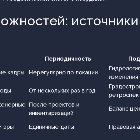
ожностей: источники
Периодичность
Под
Гидрология
ие кадры
Нерегулярно по локации
изменения
Градостро
годы
От нескольких раз в год
ретроспек
нженерные
После проектов и
Баланс це
инвентаризаций
й эры
Единичные даты
Правовая 