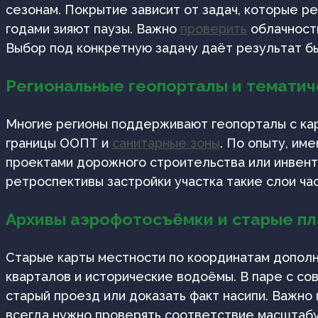
сезонам. Покрытие зависит от задач, которые ре
годами зияют паузы. Важно
проверить
облачность
Выбор под конкретную задачу даёт результат б
Региональные геопорталы и тематич
Многие регионы поддерживают геопорталы с кар
границы ООПТ и
санитарные зоны
. По опыту, им
проектами дорожного строительства или инвент
ретроспективы застройки участка такие слои ча
Архивы аэрофотосъёмки и старые п
Старые карты местности по координатам дополн
кварталов и исторические водоёмы. В паре с с
старый проезд или доказать факт насипи. Важно
всегда нужно проверять соответствие масштабу