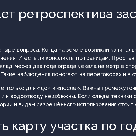
ет ретроспектива зас
етыре вопроса. Когда на земле возникли капиталь
чения. И есть ли конфликты по границам. Простая
склад, через два года ограда уехала на метр в ст
 Такие наблюдения помогают на переговорах и в с
не только для «до» и «после». Важны промежуточ
 и к водоотводу неизбежны. Если следы техники 
егории и видам разрешённого использования стоит
ь карту участка по г