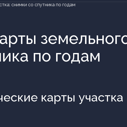
тка: снимки со спутника по годам
арты земельного
ника по годам
еские карты участка 