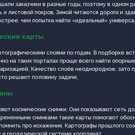
шали заказчики в разные годы, поэтому в одном р
 и листовой покров. Зимой читаются дороги и зда
ыстрее, чем попытка найти «идеальный» универса
еские карты
тографическими слоями по годам. В подборке вс
енно на таких порталах проще всего найти опорны
аризацией. Качество слоёв неоднородное, зато п
сто решают половину задачи.
ланы
яют космические снимки. Они показывают сеть до
овременными снимками такие карты помогают обос
 помнить про искажения. Картографы прошлого со
 и геодезической системе координат.