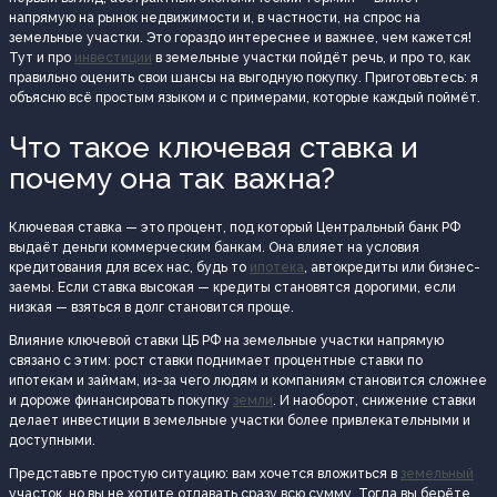
напрямую на рынок недвижимости и, в частности, на спрос на
земельные участки. Это гораздо интереснее и важнее, чем кажется!
Тут и про
инвестиции
в земельные участки пойдёт речь, и про то, как
правильно оценить свои шансы на выгодную покупку. Приготовьтесь: я
объясню всё простым языком и с примерами, которые каждый поймёт.
Что такое ключевая ставка и
почему она так важна?
Ключевая ставка — это процент, под который Центральный банк РФ
выдаёт деньги коммерческим банкам. Она влияет на условия
кредитования для всех нас, будь то
ипотека
, автокредиты или бизнес-
заемы. Если ставка высокая — кредиты становятся дорогими, если
низкая — взяться в долг становится проще.
Влияние ключевой ставки ЦБ РФ на земельные участки напрямую
связано с этим: рост ставки поднимает процентные ставки по
ипотекам и займам, из-за чего людям и компаниям становится сложнее
и дороже финансировать покупку
земли
. И наоборот, снижение ставки
делает инвестиции в земельные участки более привлекательными и
доступными.
Представьте простую ситуацию: вам хочется вложиться в
земельный
участок, но вы не хотите отдавать сразу всю сумму. Тогда вы берёте