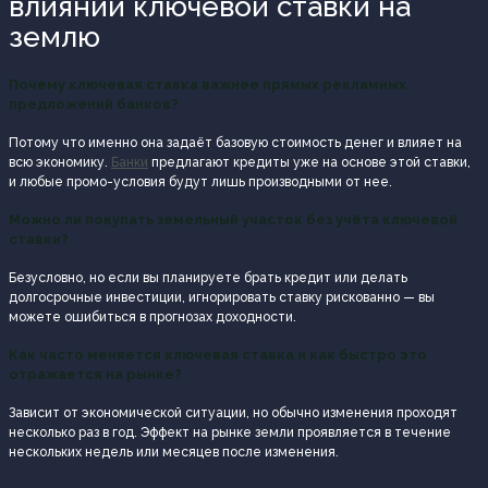
влиянии ключевой ставки на
землю
Почему ключевая ставка важнее прямых рекламных
предложений банков?
Потому что именно она задаёт базовую стоимость денег и влияет на
всю экономику.
Банки
предлагают кредиты уже на основе этой ставки,
и любые промо-условия будут лишь производными от нее.
Можно ли покупать земельный участок без учёта ключевой
ставки?
Безусловно, но если вы планируете брать кредит или делать
долгосрочные инвестиции, игнорировать ставку рискованно — вы
можете ошибиться в прогнозах доходности.
Как часто меняется ключевая ставка и как быстро это
отражается на рынке?
Зависит от экономической ситуации, но обычно изменения проходят
несколько раз в год. Эффект на рынке земли проявляется в течение
нескольких недель или месяцев после изменения.