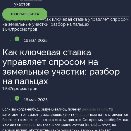
участок
ОТКРЫТЬ БОТА
Главная страница
»
Как ключевая ставка управляет спросом
на земельные участки: разбор на пальцах
1 547
просмотров
16 мая 2025
Как ключевая ставка
управляет спросом на
земельные участки: разбор
на пальцах
1 547
просмотров
16 мая 2025
Если вы когда-нибудь задумывались, почему
цены на землю
то
взлетают, то падают, а желающих купить
участок
всегда то становится
больше, то меньше, — то эта статья для вас. Сегодня мы разберём, как
ключевая
ставка
Центрального Банка России (ЦБ РФ) — этот, на
первый взгляд, абстрактный экономический термин — влияет