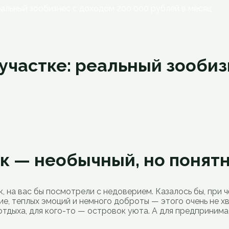
еальный зообизнес с доходом 200 000 рублей в месяц
 участке: реальный зообиз
к — необычный, но понят
к, на вас бы посмотрели с недоверием. Казалось бы, при 
, теплых эмоций и немного доброты — этого очень не хва
отдыха, для кого-то — островок уюта. А для предприним