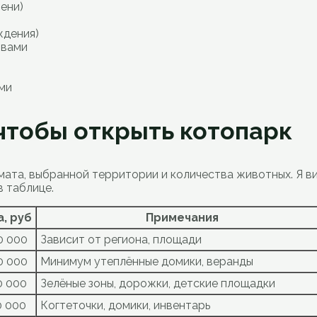
ени)
ждения)
твами
ми
чтобы открыть котопарк
мата, выбранной территории и количества животных. Я в
в таблице.
, руб
Примечания
0 000
Зависит от региона, площади
0 000
Минимум утеплённые домики, веранды
0 000
Зелёные зоны, дорожки, детские площадки
0 000
Когтеточки, домики, инвентарь