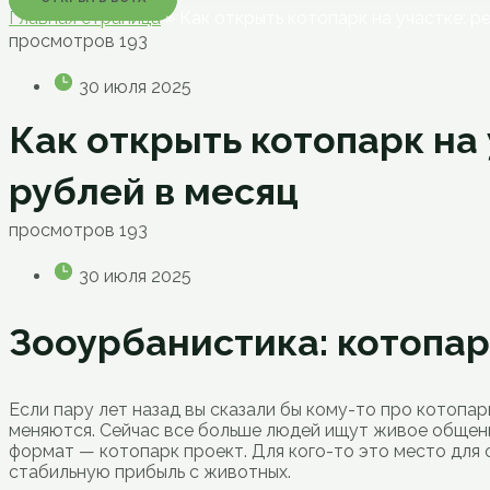
Главная страница
»
Как открыть котопарк на участке: р
просмотров
193
30 июля 2025
Как открыть котопарк на
рублей в месяц
просмотров
193
30 июля 2025
Зооурбанистика: котопар
Если пару лет назад вы сказали бы кому-то про котопар
меняются. Сейчас все больше людей ищут живое общение
формат — котопарк проект. Для кого-то это место для 
стабильную прибыль с животных.