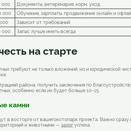
0 000
Документы, ветеринария, корм, уход
0 000
Обучение, зарплаты, продвижение онлайн и офла
 000
Зависит от требований
0 000
Запас лучше иметь всегда
честь на старте
ых требуют не только вложений, но и юридической чист
ке.
трацией района, получить заключения по благоустройст
ных, особенно если их будет больше 10–15.
ые камни
удут в восторге от вашегокотопарк проекта. Важно сраз
 территорией и животными —
залог
успеха.