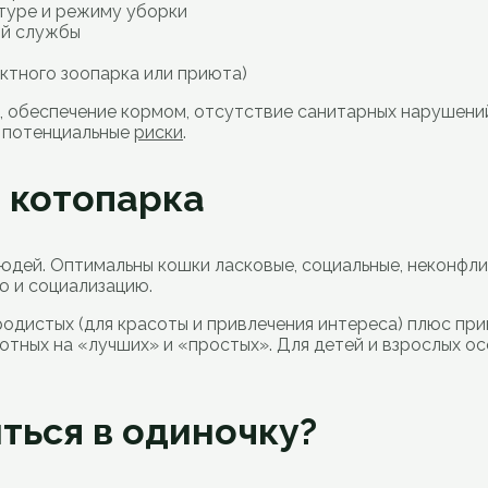
атуре и режиму уборки
ой службы
актного зоопарка или приюта)
, обеспечение кормом, отсутствие санитарных нарушени
ь потенциальные
риски
.
 котопарка
людей. Оптимальны кошки ласковые, социальные, неконфл
ю и социализацию.
дистых (для красоты и привлечения интереса) плюс пр
вотных на «лучших» и «простых». Для детей и взрослых 
ться в одиночку?