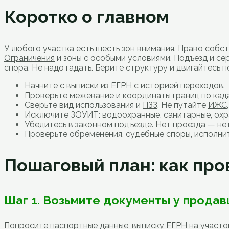
Коротко о главном
У любого участка есть шесть зон внимания. Право собс
Ограничения
и зоны с особыми условиями. Подъезд и се
спора. Не надо гадать. Берите структуру и двигайтесь п
Начните с выписки из
ЕГРН
с историей переходов.
Проверьте
межевание
и координаты границ по кад
Сверьте вид использования и
ПЗЗ
. Не путайте
ИЖС
Исключите ЗОУИТ: водоохранные, санитарные, ох
Убедитесь в законном подъезде. Нет проезда — нет
Проверьте
обременения
, судебные споры, исполн
Пошаговый план: как пров
Шаг 1. Возьмите документы у продав
Попросите паспортные данные, выписку ЕГРН на участо