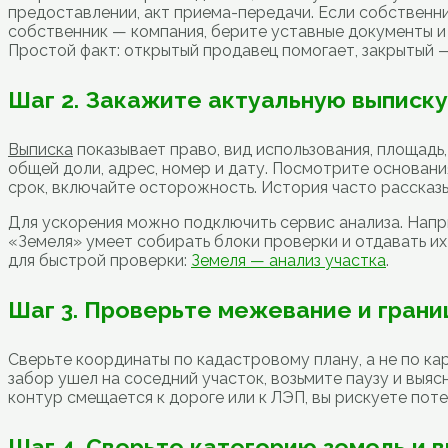
предоставлении, акт приема-передачи. Если собственник
собственник — компания, берите уставные документы и 
Простой факт: открытый продавец помогает, закрытый 
Шаг 2. Закажите актуальную выписк
Выписка
показывает право, вид использования, площадь
общей доли, адрес, номер и дату. Посмотрите основани
срок, включайте осторожность. История часто рассказ
Для ускорения можно подключить сервис анализа. Напр
«Земеля» умеет собирать блоки проверки и отдавать их
для быстрой проверки:
Земеля — анализ участка
.
Шаг 3. Проверьте межевание и гран
Сверьте координаты по кадастровому плану, а не по ка
забор ушел на соседний участок, возьмите паузу и выяс
контур смещается к дороге или к ЛЭП, вы рискуете потер
Шаг 4. Сверьте категорию земель и 