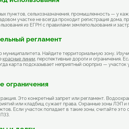
ых пунктов, сельхозназначения, промышленность — у кажд
адовом участке не всегда проходит регистрация дома, п
льзования из ЕГРН с правилами землепользования и застр
тельный регламент
 муниципалитета. Найдите территориальную зону. Изуч
те
красные линии
, перспективные дороги и ограничения. Е
гда карта подсказывает неприятный сюрприз — участок у
е ограничения
ракция. Это конкретный запрет или регламент. Водоохра
иятий или кладбищ сужает права. Охранные зоны ЛЭП и 
ктов. Если участок попадает в такие зоны, считайте это
 ПЗЗ.
ры и долги