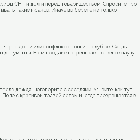
тарифы СНТ и долги перед товариществом. Спросите про
ывать такие нюансы. Иначе вы берете не только
л через долги или конфликты, копните глубже. Следы
ы документы. Если продавец нервничает, ставьте паузу.
 после дождя. Поговорите с соседями. Узнайте, как тут
му. Поле с красивой травой летом иногда превращается в
рите то, что влияет на право, застройку и деньги.