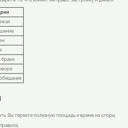
рии
ежая
ешение
ом
я
 браке
оворе
обещания
м
ть. Вы теряете полезную площадь и время на споры.
правила.