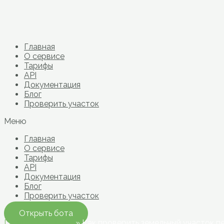
Перейти
к
содержимому
Главная
О сервисе
Тарифы
API
Документация
Блог
Проверить участок
Меню
Главная
О сервисе
Тарифы
API
Документация
Блог
Проверить участок
Открыть бота
Главная страница
»
Как проверить земельный участок п