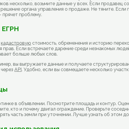
ов несколько, возьмите данные у всех. Если продавец со
решение органа управления о продаже. Не тяните. Если 
— прячет проблему.
у ЕГРН
,
кадастровую
стоимость, обременения и историю перехо
я прав. Если встречаете дарение среди незнакомых люде
ывает больше любых слов.
имер, вы выгружаете данные и получаете структурирован
 через
API
. Удобно, если вы совмещаете несколько участ
ицы
ртинке в объявлении. Посмотрите площадь и контур. Оцен
ните, кто и почему двигал ограждение. Проверьте соседн
ять часть земли при уточнении. Лучше узнать об этом до 
вид использования