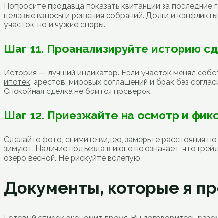
Попросите продавца показать квитанции за последние г
целевые взносы и решения собраний. Долги и конфликты
участок, но и чужие споры.
Шаг 11. Проанализируйте историю с
История — лучший индикатор. Если участок менял собст
ипотек
, арестов, мировых соглашений и брак без согла
Спокойная сделка не боится проверок.
Шаг 12. Приезжайте на осмотр и фик
Сделайте фото, снимите видео, замерьте расстояния п
зимуют. Наличие подъезда в июне не означает, что грей
озеро весной. Не рискуйте вслепую.
Документы, которые я пр
Готовый список экономит время. Вы договоритесь разом о