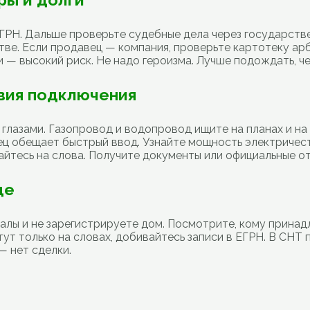
ЕГРН. Дальше проверьте судебные дела через государстве
ве. Если продавец — компания, проверьте картотеку ар
— высокий риск. Не надо героизма. Лучше подождать, че
овия подключения
глазами. Газопровод и водопровод ищите на планах и на
ец обещает быстрый ввод. Узнайте мощность электричест
йтесь на слова. Получите документы или официальные от
де
иалы и не зарегистрируете дом. Посмотрите, кому принад
итут только на словах, добивайтесь записи в ЕГРН. В СН
— нет сделки.