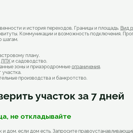
твенности и история переходов. Границы и площадь.
Вид 
рвитуты. Коммуникации и возможность подключения. Проп
о шагам.
астровому плану.
,
ЛПХ
и садоводство.
ранные зоны и приаэродромные
ограничения
.
 участка.
ительные производства и банкротство.
ерить участок за 7 дней
ца, не откладывайте
к и дом, если дом есть. Запросите правоустанавливающи