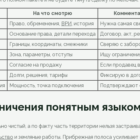
На что смотрю
Коммента
Право, обременения,
ВРИ
, история
Нужна самая св
Основание права, детали перехода
Договор, акт, р
Границы, координаты, смежники
Сверяю с забор
Зона, параметры, отступы
Ищу ограничени
Согласие на продажу
Если продавец в
Долги, решения, тарифы
Фиксирую в дог
ия
Мощность, точка подключения
Подтверждают 
ничения понятным языко
о чистый, а по факту часть территории нельзя застраива
ьство
и земляные работы. Прибрежная полоса усиливает 