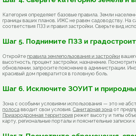
Категория определяет базовые правила. Земли населенн
границы ваших планов. ИЖС не равен садоводству. На с
соответствия ПЗЗ и правил застройки. Сверьте вид испо
Шаг 5. Поднимите ПЗЗ и градострои
Откройте
правила землепользования и застройки
вашего
высотность, процент застройки, назначение. Посмотри
обновлении, запросите пояснение в администрации. Ино
красивый дом превратится в головную боль.
Шаг 6. Исключите ЗОУИТ и природны
Зона с особыми условиями использования — это не абст
полоса
вводит свои условия.
Санитарная зона
от предпр
Приаэродромная территория
режет высоту и типы объе
карту, региональные порталы и пояснительные записки к
Шаг 7. Посмотрите обременения, спо