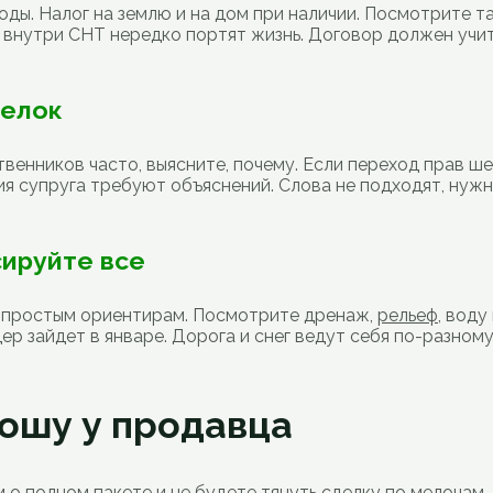
оды. Налог на землю и на дом при наличии. Посмотрите 
 внутри СНТ нередко портят жизнь. Договор должен учит
делок
венников часто, выясните, почему. Если переход прав ше
сия супруга требуют объяснений. Слова не подходят, нужн
сируйте все
о простым ориентирам. Посмотрите дренаж,
рельеф
, воду
дер зайдет в январе. Дорога и снег ведут себя по-разно
ошу у продавца
 полном пакете и не будете тянуть сделку по мелочам. Бе