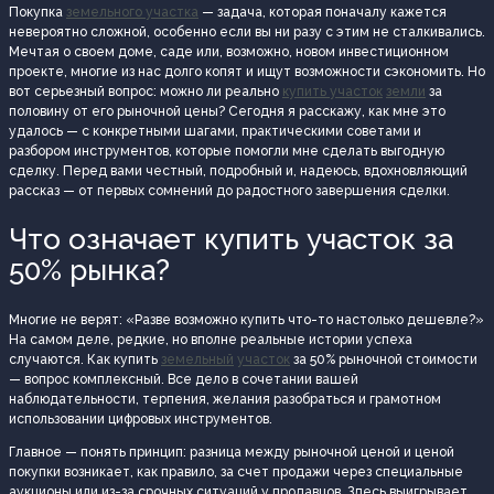
Покупка
земельного участка
— задача, которая поначалу кажется
невероятно сложной, особенно если вы ни разу с этим не сталкивались.
Мечтая о своем доме, саде или, возможно, новом инвестиционном
проекте, многие из нас долго копят и ищут возможности сэкономить. Но
вот серьезный вопрос: можно ли реально
купить участок
земли
за
половину от его рыночной цены? Сегодня я расскажу, как мне это
удалось — с конкретными шагами, практическими советами и
разбором инструментов, которые помогли мне сделать выгодную
сделку. Перед вами честный, подробный и, надеюсь, вдохновляющий
рассказ — от первых сомнений до радостного завершения сделки.
Что означает купить участок за
50% рынка?
Многие не верят: «Разве возможно купить что-то настолько дешевле?»
На самом деле, редкие, но вполне реальные истории успеха
случаются. Как купить
земельный
участок
за 50% рыночной стоимости
— вопрос комплексный. Все дело в сочетании вашей
наблюдательности, терпения, желания разобраться и грамотном
использовании цифровых инструментов.
Главное — понять принцип: разница между рыночной ценой и ценой
покупки возникает, как правило, за счет продажи через специальные
аукционы или из-за срочных ситуаций у продавцов. Здесь выигрывает