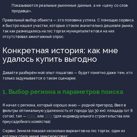
Показываются реальные рыночные данные, а не «цену со слов
продавца».
Правильный выбор объекта — это половина успеха. С помощью сервиса
я быстро нашел участки, которые стоили значительно дешевле рынка,
так как размещались на гис торгах муниципалитетов и на них
отсутствовал ажиотажный спрос.
Конкретная история: как мне
удалось купить выгодно
Давайте разберём мой опыт пошагово — будет понятно даже тем, кто
только задумывается о таком сценарии.
1. Выбор региона и параметров поиска
Я начал с региона, который хорошо знаю — родной пригород. Ввел в
фильтры оптимальную удаленность от города (до 30 км), площадь (от 8
соток), тип —
ИЖС
или
ЛПХ
(для индивидуального строительства или
приусадебного хозяйства).
Сервис Земеля показал несколько вариантов на гис торгах, один из
которых сразу меня заинтересовал: