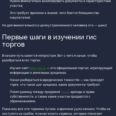
Нужно внимательно анализировать документы и характеристики
участка;
Это требует времени и знаний, чего боится большинство
покупателей.
Но для внимательного и целеустремленного человека это — шанс!
Первые шаги в изучении гис
торгов
В начале путь кажется непростым. Вот с чего я начал, чтобы
разобраться в гис торгах:
Изучил сайт
torgi.gov.ru
— это официальный портал, агрегирующий
информацию о земельных аукционах.
Начал разбираться в юридических тонкостях — как проходят
торги, что такое шаг аукциона, какие документы требуют.
Понял разницу между продажей
права
аренды и права
собственности, а также какие участки продаются с
обременениями.
Поначалу все эти термины пугали, и времени ушло немало. Чтобы не
наступить на грабли, я начал искать сервисы, которые помогают