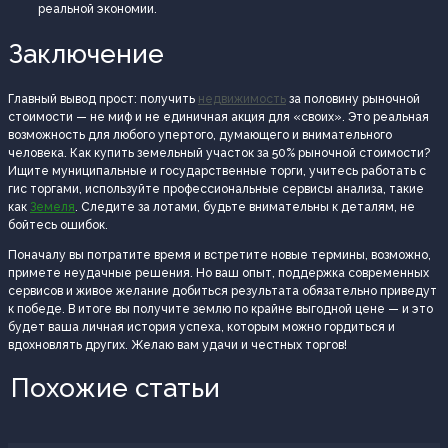
реальной экономии.
Заключение
Главный вывод прост: получить
недвижимость
за половину рыночной
стоимости — не миф и не единичная акция для «своих». Это реальная
возможность для любого упертого, думающего и внимательного
человека. Как купить земельный участок за 50% рыночной стоимости?
Ищите муниципальные и государственные торги, учитесь работать с
гис торгами, используйте профессиональные сервисы анализа, такие
как
Земеля
. Следите за лотами, будьте внимательны к деталям, не
бойтесь ошибок.
Поначалу вы потратите время и встретите новые термины, возможно,
примете неудачные решения. Но ваш опыт, поддержка современных
сервисов и живое желание добиться результата обязательно приведут
к победе. В итоге вы получите землю по крайне выгодной цене — и это
будет ваша личная история успеха, которым можно гордиться и
вдохновлять других. Желаю вам удачи и честных торгов!
Похожие статьи