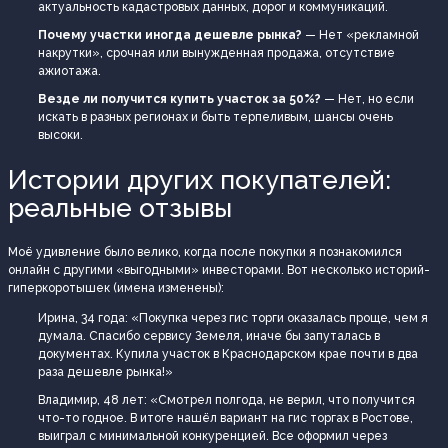
актуальность кадастровых данных, дорог и коммуникаций.
Почему участки иногда дешевле рынка?
— Нет «рекламной
накрутки», срочная или вынужденная продажа, отсутствие
ажиотажа.
Везде ли получится купить участок за 50%?
— Нет, но если
искать в разных регионах и быть терпеливым, шансы очень
высоки.
Истории других покупателей:
реальные отзывы
Моё удивление было велико, когда после покупки я познакомился
онлайн с другими «выгодными» инвесторами. Вот несколько историй-
гиперкоротышек (имена изменены):
Ирина, 34 года: «Покупка через гис торги оказалась проще, чем я
думала. Спасибо сервису Земеля, иначе бы запуталась в
документах. Купила участок в Краснодарском крае почти в два
раза дешевле рынка!»
Владимир, 48 лет: «Смотрел полгода, не верил, что получится
что-то годное. В итоге нашёл вариант на гис торгах в Ростове,
выиграл с минимальной конкуренцией. Все оформил через