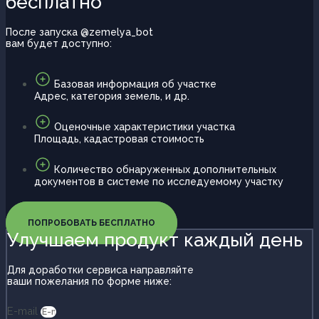
бесплатно
интерфейсы.
После запуска @zemelya_bot
вам будет доступно:
Базовая информация об участке
Адрес, категория земель, и др.
Оценочные характеристики участка
Площадь, кадастровая стоимость
Количество обнаруженных дополнительных
документов в системе по исследуемому участку
ПОПРОБОВАТЬ БЕСПЛАТНО
Улучшаем продукт каждый день
Для доработки сервиса направляйте
ваши пожелания по форме ниже:
E-mail