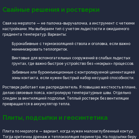
Свайные решения и ростверки
Свая на мерзлоте — не палочка-выручалочка, а инструмент с четкими
настройками. Мы выбираем тип с учетом льдистости и ожидаемого
градиента температур. Варианты:
Буронабивные с термоизоляцией ствола и оголовка, если важно
минимизировать теплоприток.
Винтовые для вспомогательных сооружений в слабых льдистых
грунтах, где важно быстрое устройство без «мокрых» процессов.
Забивные или буроинъекционные с контролируемой цементацией
зоны контакта, если нужен быстрый набор несущей способности.
Ростверк работает как распределитель. Я повышаю жесткость в плане,
делаю связевые пояса, контролирую температурные швы. Отдельно
следим за вентиляцией подполья. Теплый ростверк без вентиляции
превращается в аккумулятор тепла.
Плиты, подсыпки и геосинтетика
Плита по мерзлоте — вариант, когда нужен малозаглубленный контур.
Тогда критичны дренаж и теплоизоляция периметра. На подсыпки беру