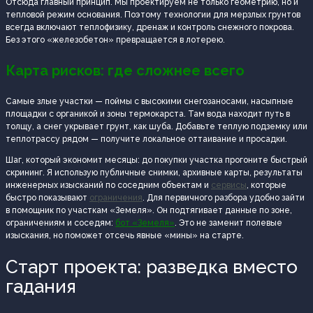
Отсюда главный принцип. Мы проектируем не только геометрию, но и
тепловой режим основания. Поэтому технологии для мерзлых грунтов
всегда включают теплофизику, дренаж и контроль снежного покрова.
Без этого «железобетон» превращается в лотерею.
Карта рисков: где сложнее всего
Самые злые участки — поймы с высокими снегозаносами, насыпные
площадки с органикой и зоны термокарста. Там вода находит путь в
толщу, а снег укрывает грунт, как шуба. Добавьте теплую подземку или
теплотрассу рядом — получите локальное оттаивание и просадки.
Шаг, который экономит месяцы: до покупки участка прогоните быстрый
скрининг. Я использую публичные снимки, архивные карты, результаты
инженерных изысканий по соседним объектам и
сервисы
, которые
быстро показывают
ограничения
. Для первичного разбора удобно зайти
в помощник по участкам «Земеля». Он подтягивает данные по зоне,
ограничениям и соседям:
бот «Земеля»
. Это не заменит полевые
изыскания, но поможет отсечь явные «мины» на старте.
Старт проекта: разведка вместо
гадания