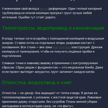
У инженерии свой вклад в
риски
деформации. Один теплый напорный
трубопровод на плохой изоляции прогреет грунт лучше любой
котельной. Ошибки тут стоят дорого.
Теплотрассы, водопровод и канализация
Я кладу теплые сети в коробах с полноценной изоляцией и воздушным
зазором. Ставлю лотки на отдельные опоры, разрываю контакт с
основанием. Все стыки — вне зоны
критических
конструкций. Дренаж
изолирую от промерзания, чтобы не получить ледяные пробки и
подтопление.
Сливные точки и ливневку вывожу в приемники с контролируемым
сбросом. Сброс рядом с фундаментом — это медленная бомба. Даже
если проект выглядит аккуратно, грунт запомнит каждую каплю.
Отмостка, водоотвод и снег
Отмостка — не декор. Она защищает от тепла и воды. Я делаю ее
теплоизолированной, с уклонами, с жесткой защитой края. Ливневые
приемники держу открытыми, без сугробов. Планы зимней уборки
закладываю в эксплуатацию сразу, не «по факту».