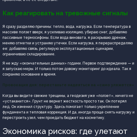
Как реагировать на тревожные сигналы
Я сразу разделяю причины: тепло, вода, нагрузка. Если температура в
массиве ползет вверх, я усиливаю изоляцию, убираю снег, добавляю
пассивные термосифоны. Если вода виновата, я раскрываю дренаж,
меняю отметки и устраняю утечки. Если нагрузка, я перераспределяю
ее: добавляю связь, регулирую эксплуатационные сценарии,
ограничиваю складирование.
Я не жду «окончательных данных» годами. Первое подтверждение — и
я запускаю меры. И только потом довожу мониторинг до идеала. Так я
сохраняю основание и время.
Провокация дня: перестаньте надеяться на «само уляжется»
Когда вы видите свежие трещины, а геодезия уже «ползет», ничего не
«устаканится». Грунт не вернет жесткость просто так. Он потерял
лед. Он изменил структуру. Здесь помогает только укрепление
фундамента и тепловая коррекция. И да, иногда проще снять нагрузку и
перестроить узел, чем проедать бюджет на косметику.
Экономика рисков: где улетают