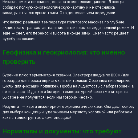
Никакая смета не спасет, если на входе плохие данные. Я всегда
собираю полную криогеологическую картину и не стесняюсь
закладывать повторные точки. Это дешевле, чем переделки.
Что важно: реальная температура грунтового массива по глубине,
льдистость, грансостав, наличие линз и пластов льда, водный режим. И
еще — снег, его перенос и высота в конце зимы. Снег часто решает
судьбу основания.
Геофизика и геокриология: что именно
проверить
Бурение плюс термометрия скважин. Электроразведка по ВЭЗ и/или
георадар для поиска льдистых линз и таликов. Сезонные нивелирные
циклы для фиксации подвижек. Пробы на льдистость с лабораторией, а
не «на глаз». И да, хотя бы один температурный сезон мониторинга.
Быстрее не получится, если мы говорим честно.
Результат — карта инженерно-геокриологических зон. Она даст основу
для выбора концепции: удерживаем мерзлоту холодной или работаем
как на талых грунтах с компенсацией.
Нормативы и документы: что требуют