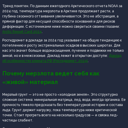
Тренд понятен. По данным ежегодного Арктического отчета NOAA за
2024 год, температура мерзлоты в Арктике продолжает расти, а
глубина сезонного оттаивания увеличивается. Это не абстракция, а
прямой фактор для несущей способности оснований и для рисков
деформации. С источниками ниже можно свериться своими глазами:
Arctic Report Card 2024
.
Росгидромет в докладе за 2024 год указывает на общую тенденцию к
потеплению и росту экстремальных осадков в высоких широтах. Для
нас это значит больше водонасыщения, пучение и подвижки не только
зимой, но и в межсезонье. Доклад лежит в открытом доступе:
Доклад
об особенностях климата РФ (Росгидромет, 2024)
.
Почему мерзлота ведет себя как
«живой» материал
Мерзлый грунт — это не просто «холодная земля». Это структурно
сложная система: минеральная матрица, лед, вода, иногда органика. Ее
прочность тяжело предсказать без температурной истории и состава
льда. Грунт держит нагрузку, пока температура ниже критической
точки. Стоит прогреть всего на несколько градусов — и связка лед-
частицы слабеет.