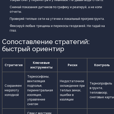
Снимай показания датчиков по графику и реагируй, а не копи
отчеты.
Проверяй теплые сети на утечки и локальный прогрев грунта.
Фиксируй любые трещины и перекосы геодезией. Не гадай на
глаз.
Сопоставление стратегий:
быстрый ориентир
Ключевые
Стратегия
Риски
Контроль
инструменты
Термосифоны,
вентиляция
Недостаточное
Термопрофиль
Сохраняем
подполья,
охлаждение при
в грунте,
мерзлоту
периметральная
теплых зимах,
тепловизор,
холодной
изоляция,
ошибки в
снеговые карты
управление
изоляции
снегом
Сваи с жестким