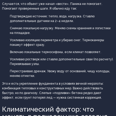
Случается, что объект уже начал «вести». Паника не помогает.
Помогают проверенные шаги. Я обычно иду так:
Подтверждаю источник: тепло, вода, нагрузка. Ставлю
дополнительные датчики на 2–4 недели.
Снимаю локальную нагрузку. Меняю схемы хранения и логистики
на площадке.
Усиливаю изоляцию периметра и убираю снег. Термокамеры
покажут эффект сразу.
Включаю локальные термосифоны, если климат позволяет.
Усиливаю ростверк или ставлю дополнительные сваи (по расчету).
Перевязываю узлы.
Перестраиваю дренаж. Увожу воду от оснований, чищу колодцы,
меняю отметки.
Это и есть укрепление фундамента в условиях вечной мерзлоты:
комбинация тепловых и конструктивных мер. Важно действовать
быстро, но по диагнозу. Слепые «подливки» бетона редко дают
эффект, если грунт потерял лед — нужна системная коррекция.
Климатический фактор: что