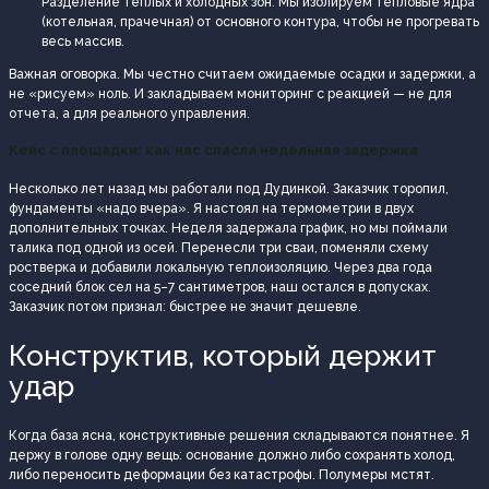
Разделение теплых и холодных зон. Мы изолируем тепловые ядра
(котельная, прачечная) от основного контура, чтобы не прогревать
весь массив.
Важная оговорка. Мы честно считаем ожидаемые осадки и задержки, а
не «рисуем» ноль. И закладываем мониторинг с реакцией — не для
отчета, а для реального управления.
Кейс с площадки: как нас спасла недельная задержка
Несколько лет назад мы работали под Дудинкой. Заказчик торопил,
фундаменты «надо вчера». Я настоял на термометрии в двух
дополнительных точках. Неделя задержала график, но мы поймали
талика под одной из осей. Перенесли три сваи, поменяли схему
ростверка и добавили локальную теплоизоляцию. Через два года
соседний блок сел на 5–7 сантиметров, наш остался в допусках.
Заказчик потом признал: быстрее не значит дешевле.
Конструктив, который держит
удар
Когда база ясна, конструктивные решения складываются понятнее. Я
держу в голове одну вещь: основание должно либо сохранять холод,
либо переносить деформации без катастрофы. Полумеры мстят.