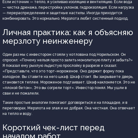
Если источник — тепло, я усиливаю изоляцию и вентиляцию. Если вода
— чистка дренажа, перестройка уклонов, гидроизоляция. Если нагрузка
— перераспределение и защитные настилы. Иногда приходится
комбинировать. Это нормально. Мерзлота любит системный подход.
Личная практика: как я объясняю
мерзлоту неинженеру
Один раз мы с инвестором стояли у котлована под Норильском. Он
спросил: «Почему нельзя просто залить монолитную плиту и забыть?»
Я показал ему рыхлую льдистую прослойку в разрезе и сказал:
«Представьте, что это торт-мороженое. Оно держит форму пока
холодное. Вы ставите на него шкаф. Шкаф стоит. Вы закрываете дверь,
становится теплее. Мороженое подтаивает. Шкаф наклоняется. Это не
«плохой бетон». Это вы согрели торт». Инвестор понял. Мы ушли в
сваи и не пожалели.
Такие простые аналогии помогают договориться и на площадке, и в
переговорах. Мерзлота не злая и не добрая. Она честная. Она отвечает
на тепло и воду.
Короткий чек-лист перед
началом работ