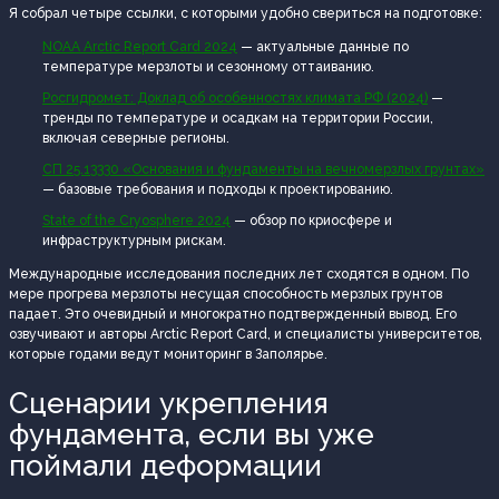
Я собрал четыре ссылки, с которыми удобно свериться на подготовке:
NOAA Arctic Report Card 2024
— актуальные данные по
температуре мерзлоты и сезонному оттаиванию.
Росгидромет: Доклад об особенностях климата РФ (2024)
—
тренды по температуре и осадкам на территории России,
включая северные регионы.
СП 25.13330 «Основания и фундаменты на вечномерзлых грунтах»
— базовые требования и подходы к проектированию.
State of the Cryosphere 2024
— обзор по криосфере и
инфраструктурным рискам.
Международные исследования последних лет сходятся в одном. По
мере прогрева мерзлоты несущая способность мерзлых грунтов
падает. Это очевидный и многократно подтвержденный вывод. Его
озвучивают и авторы Arctic Report Card, и специалисты университетов,
которые годами ведут мониторинг в Заполярье.
Сценарии укрепления
фундамента, если вы уже
поймали деформации