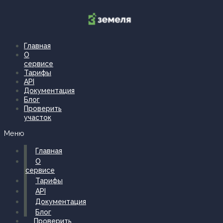
Перейти
к
содержимому
Главная
О
сервисе
Тарифы
API
Документация
Блог
Проверить
участок
Меню
Главная
О
сервисе
Тарифы
API
Документация
Блог
Проверить