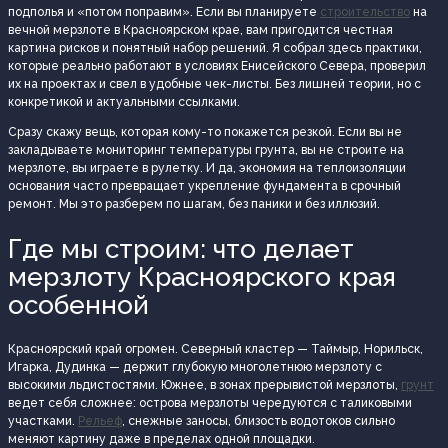
подполья и «потом поправим». Если вы планируете
строительство
на
вечной мерзлоте в Красноярском крае, вам пригодится честная
картина рисков и понятный набор решений. Я собрал здесь практики,
которые реально работают в условиях Енисейского Севера, проверил
их на проектах и свел в удобные чек-листы. Без лишней теории, но с
конкретикой и актуальными ссылками.
Сразу скажу вещь, которая кому-то покажется резкой. Если вы не
закладываете мониторинг температуры грунта, вы не строите на
мерзлоте, вы играете в рулетку. И да, экономия на теплоизоляции
основания часто превращает укрепление фундамента в срочный
ремонт. Мы это разберем по шагам, без паники и без иллюзий.
Где мы строим: что делает
мерзлоту Красноярского края
особенной
Красноярский край огромен. Северный кластер — Таймыр, Норильск,
Игарка, Дудинка — держит глубокую многолетнюю мерзлоту с
высокими льдистостями. Южнее, в зонах прерывистой мерзлоты,
грунт
ведет себя сложнее: острова мерзлоты чередуются с таликовыми
участками.
Рельеф
, снежные заносы, близость водотоков сильно
меняют картину даже в пределах одной площадки.