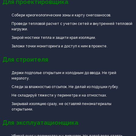
Для проектировщика
Собери криогеологические зоны и карту снегозаносов.
Проведи тепловой расчет с учетом сетей и внутренней тепловой
нагрузки.
Закрой мостики тепла и защити края изоляции.
Заложи точки мониторинга и доступ к ним в проекте.
Для строителя
Держи подполье открытым и холодным до ввода. Не грей
мерзлоту.
Следи за влажностью отсыпок. Не делай из подушки губку.
Не складируй тяжести у периметра и на отмостках.
Закрывай изоляцию сразу, не оставляй пеноматериалы
открытыми.
Для эксплуатационщика
Убирай снег у периметра и у ливневок. Не давай воде стоять.