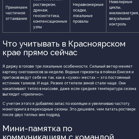
Нивелирные
ростверком,
Неравномерные
Принимаем
циклы,
дренаж,
осадки,
частичное
инклинометрия,
геосинтетика,
локальные
оттаивание
визуальный
компенсационные
провалы
контроль
узлы
Что учитывать в Красноярском
крае прямо сейчас
Я держу в голове три локальные особенности. Сильный ветер меняет
картину снегозаносов за неделю. Водные горизонты в поймах Енисея и
притоков ведут себя не так, как в «сухих» местах — это постоянный
источник таликов. И еще. Резкие оттепели зимой стали чаще. Они
накапливают тепло в массиве, даже если средняя температура сезона
выглядит «прилично».
С учетом этого я добавляю запас по изоляции и увеличиваю частоту
мониторинга в переходные сезоны. Это дешевле, чем латать ростверк
после двух теплых зим подряд.
Мини-памятка по
коммуникациям с командой