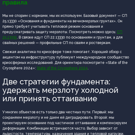
правила
Мы не спорим с нормами, мы их используем. Базовый документ — СП
25.13330 «Основания и фундаменты на вечномерзлых грунтах». Он
прямо требует учитывать тепловой режим основания и
предусматривать защиту мерзлоты. Посмотреть можно здесь:
СП
25.13330
. В связке идут СП 22.13330 по основаниям и грунтам, а для
свайных решений — профильные СП по сваям и ростверкам.
Свежая аналитика по криосфере тоже помогает. Хороший обзор с
акцентом на инфраструктуру публикует международное сообщество
криосферных исследований. Для ориентира посмотрите «State of the
Cryosphere 2024»:
State of the Cryosphere 2024
.
Две стратегии фундамента:
удержать мерзлоту холодной
или принять оттаивание
У многих объектов есть только два честных пути. Первый: мы
сохраняем мерзлоту и не даем ей деградировать. Второй: мы
проектируем основание под частичное оттаивание и компенсируем
деформации. Комбинации встречаются часто. Выбор зависит от
льдистости, температуры, назначения здания и тепловой нагрузки.