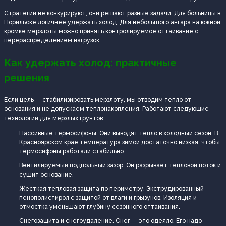
Стратегии не конкурируют, они решают разные задачи. Для больницы в
Норильске логичнее удержать холод. Для небольшого ангара на южной
кромке мерзлоты можно принять контролируемое оттаивание с
перераспределением нагрузок.
Как удержать холод: практичные
решения
Если цель — стабилизировать мерзлоту, мы отводим тепло от
основания и не допускаем теплонакопления. Работают следующие
технологии для мерзлых грунтов:
Пассивные термосифоны. Они выводят тепло в холодный сезон. В
Красноярском крае температура зимой достаточно низкая, чтобы
термосифоны работали стабильно.
Вентилируемый подпольный зазор. Он разрывает тепловой поток и
сушит основание.
Жесткая тепловая защита по периметру. Экструдированный
пенополистирол с защитой от влаги и грызунов. Изоляция и
отмостка уменьшают глубину сезонного оттаивания.
Снегозащита и снегоудаление. Снег — это одеяло. Его надо