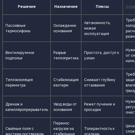
Решение
Назначение
Плюсы
Огра
Треб
Автономность,
Пассивные
Охлаждение
холо
низкая
термосифоны
основания
расч
эксплуатация
разм
Нужн
Вентилируемое
Разрыв
Простота, доступ к
от сн
подполье
теплопритока
узлам
нале
Треб
Теплоизоляция
Стабилизация
Снижает глубину
защи
периметра
изотерм
оттаивания
влаги
грыз
Нуж
Дренаж и
Увод воды от
Режет пучение и
регу
капилляропрерыватель
основания
просадки
очис
Перенос
Цена
Свайные поля с
нагрузок на
Толерантность к
слож
жестким ростверком
стабильные
осадкам