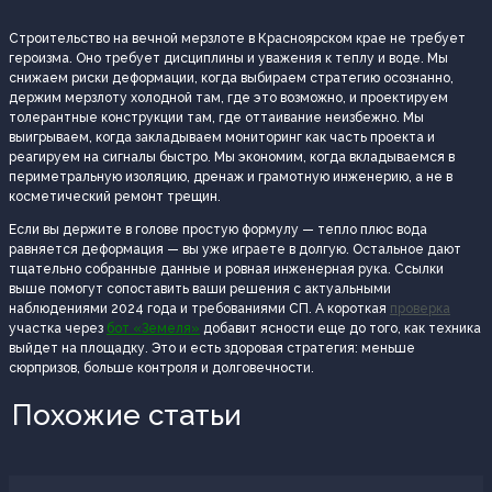
Строительство на вечной мерзлоте в Красноярском крае не требует
героизма. Оно требует дисциплины и уважения к теплу и воде. Мы
снижаем риски деформации, когда выбираем стратегию осознанно,
держим мерзлоту холодной там, где это возможно, и проектируем
толерантные конструкции там, где оттаивание неизбежно. Мы
выигрываем, когда закладываем мониторинг как часть проекта и
реагируем на сигналы быстро. Мы экономим, когда вкладываемся в
периметральную изоляцию, дренаж и грамотную инженерию, а не в
косметический ремонт трещин.
Если вы держите в голове простую формулу — тепло плюс вода
равняется деформация — вы уже играете в долгую. Остальное дают
тщательно собранные данные и ровная инженерная рука. Ссылки
выше помогут сопоставить ваши решения с актуальными
наблюдениями 2024 года и требованиями СП. А короткая
проверка
участка через
бот «Земеля»
добавит ясности еще до того, как техника
выйдет на площадку. Это и есть здоровая стратегия: меньше
сюрпризов, больше контроля и долговечности.
Похожие статьи