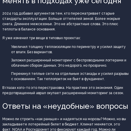
менять в подходах уже сегодня
2024 год добавил аргументов тем, кто пересматривает старые
стандарты эксплуатации. Больше оттепелей зимой. Более мокрые
снега. Длиннее межсезонье. Это не абстрактные слова. Это плюс
теплоты в балансе основания.
Я уже изменил три вещи в типовых проектах:
Увеличил толщину теплоизоляции по периметру и усилил защиту
от влаги. Без вариантов.
Заложил расширенный мониторинг с беспроводными логгерами и
облачным сбором данных. Это недорого, но прозрачно.
Перекинул теплые сети на отдельные эстакады и усилил разрывы
с основанием. Так теплоприток не бьет в фундамент.
В глазах кого-то это перестраховка. На практике это экономия. Один
предотвращенный аврал окупает расширенный мониторинг за сезон.
Ответы на «неудобные» вопросы
Можно ли строить «как раньше» и надеяться на морозы? Можно, но вы
закладываете лотерейный билет в бюджет. Климат меняется, это
факт. NOAA и Росгидромет это фиксируют каждый год. Можно ли