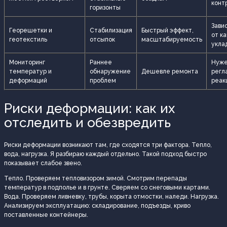
конт
горизонты
Зави
Георешетки и
Стабилизация
Быстрый эффект,
от к
геотекстиль
отсыпок
масштабируемость
укла
Мониторинг
Раннее
Нуж
температур и
обнаружение
Дешевле ремонта
регл
деформаций
проблем
реак
Риски деформации: как их
отследить и обезвредить
Риски деформации возникают там, где сходятся три фактора. Тепло,
вода, нагрузка. Я разбираю каждый отдельно. Такой подход быстро
показывает слабое звено.
Тепло. Проверяем тепловизором зимой. Смотрим перепады
температур в подполье и в грунте. Сверяем со снеговыми картами.
Вода. Проверяем ливневку, трубы, корыта отмостки, наледи. Нагрузка.
Анализируем эксплуатацию: складирование, подъезды, криво
поставленные контейнеры.