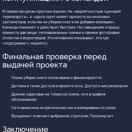
Я говорю про риски простым языком. Не «вероятностный сценарий
термокарста», а «здесь грунт может просесть на несколько
сантиметров, если мы не уберем снег и не добавим изоляцию».
Команда понимает и действует быстрее. На совещаниях я прошу
принести две вещи: тепловизионные снимки и свежие фотографии
отмостки и водоотводов. Это мгновенно показывает, кто где
«подогревает» мерзлоту.
Финальная проверка перед
выдачей проекта
Планы уборки снега согласованы и финансируются.
Датчики и точки доступа в проекте есть. Доступ к ним реализуем.
Дренаж нарисован не только на схеме, но и в графике
обслуживания.
Сети вынесены из критических зон и изолированы по узлам.
Фундамент отвечает выбранной стратегии. Полумер нет.
Заключение