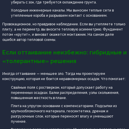
убирать с зон, где требуется охлаждение грунта.
Холодные инженерные каналы. Мы выносим теплые сети в
утепленные короба и разрываем контакт с основанием.
Провокационное, но правдивое наблюдение. Если вы утепляете только
плиту, а не периметр, вы вносите тепловую асимметрию. Фундамент
потом «крутит», и виноват окажется монтажник. На самом деле
ошибся автор тепловой схемы.
Если оттаивание неизбежно: гибридные и
«толерантные» решения
Иногда оттаивание — меньшее зло. Тогда мы проектируем
конструкцию, которая не боится неравномерных осадок. Что помогает:
Свайные поля с ростверком, который допускает работу на
переменных осадках. Балки распределения, узлы скольжения,
повышенная жесткость в плане.
Плита на упругом основании с компенсаторами. Подсыпки из
крупнообломочного материала, геосинтетика, дренаж и
разгрузочные слои, которые переносят влагу и уменьшают
пучение.