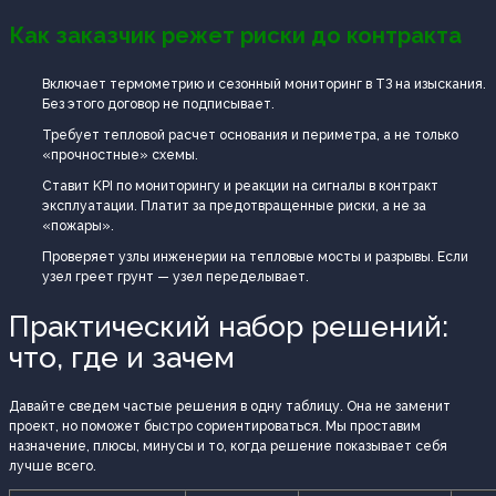
Как заказчик режет риски до контракта
Включает термометрию и сезонный мониторинг в ТЗ на изыскания.
Без этого договор не подписывает.
Требует тепловой расчет основания и периметра, а не только
«прочностные» схемы.
Ставит KPI по мониторингу и реакции на сигналы в контракт
эксплуатации. Платит за предотвращенные риски, а не за
«пожары».
Проверяет узлы инженерии на тепловые мосты и разрывы. Если
узел греет грунт — узел переделывает.
Практический набор решений:
что, где и зачем
Давайте сведем частые решения в одну таблицу. Она не заменит
проект, но поможет быстро сориентироваться. Мы проставим
назначение, плюсы, минусы и то, когда решение показывает себя
лучше всего.