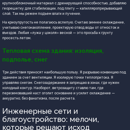
крупнообломочный материал с дренирующей способностью, добавляю
георешетку для стабилизации, под плиту — капилляропрерывающий
слой. Так мы режем подъем влаги и пучение.
На криоупругость не полагаюсь вслепую. Считаю зимнее охлаждение,
учитываю снегонакопление, проектирую отвод воды от отмосток и
въездов. Любая «лужа у цоколя» весной — это просьба к грунту
просесть летом.
Тепловая схема здания: изоляция,
подполье, снег
Три действия приносят наибольшую пользу. Я разрываю конвекцию под
зданием за счет вентиляции. Я изолирую точки теплопритока. Я
управляю снегом. Снегозадержание я запрещаю в зонах, где нужен
холодный контур. Наоборот, ветрозащиту ставлю там, где
перезимовавший наст оголит основание и усилит охлаждение —
аккуратно, без фанатизма, после расчета.
Инженерные сети и
благоустройство: мелочи,
которые решают исход