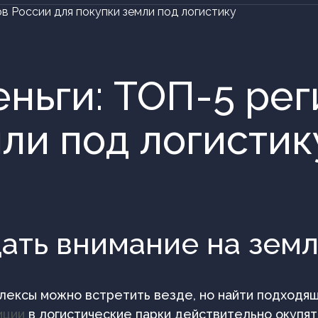
в России для покупки земли под логистику
еньги: ТОП-5 ре
мли под логистик
ть внимание на земл
плексы можно встретить везде, но найти подходя
иции
в логистические парки действительно окупятс