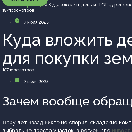
Главная страница
»
Куда вложить деньги: ТОП-5 регионо
187
просмотров
7 июля 2025
Куда вложить д
для покупки зе
187
просмотров
7 июля 2025
Зачем вообще обраща
Пару лет назад никто не спорил: складские ком
выбрать не просто участок, а регион, где
инвест