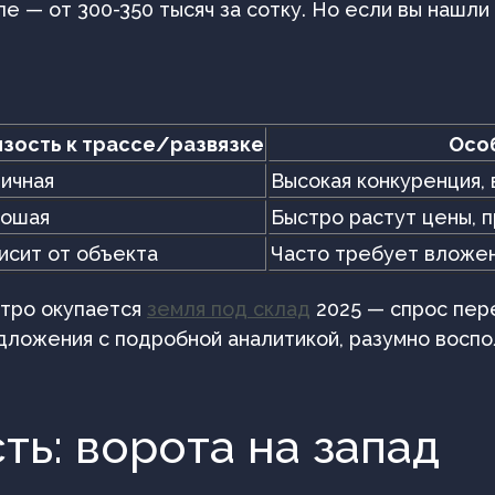
е — от 300-350 тысяч за сотку. Но если вы нашли
изость к трассе/развязке
Осо
ичная
Высокая конкуренция,
рошая
Быстро растут цены, 
исит от объекта
Часто требует вложен
стро окупается
земля под склад
2025 — спрос пер
дложения с подробной аналитикой, разумно восп
ть: ворота на запад