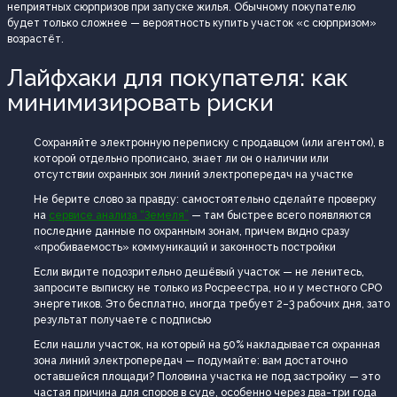
неприятных сюрпризов при запуске жилья. Обычному покупателю
будет только сложнее — вероятность купить участок «с сюрпризом»
возрастёт.
Лайфхаки для покупателя: как
минимизировать риски
Сохраняйте электронную переписку с продавцом (или агентом), в
которой отдельно прописано, знает ли он о наличии или
отсутствии охранных зон линий электропередач на участке
Не берите слово за правду: самостоятельно сделайте проверку
на
сервисе анализа “Земеля”
— там быстрее всего появляются
последние данные по охранным зонам, причем видно сразу
«пробиваемость» коммуникаций и законность постройки
Если видите подозрительно дешёвый участок — не ленитесь,
запросите выписку не только из Росреестра, но и у местного СРО
энергетиков. Это бесплатно, иногда требует 2–3 рабочих дня, зато
результат получаете с подписью
Если нашли участок, на который на 50% накладывается охранная
зона линий электропередач — подумайте: вам достаточно
оставшейся площади? Половина участка не под застройку — это
частая причина для споров в суде, особенно через два-три года