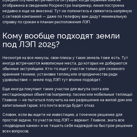
В редких случаях встречаются ситуации, когда охранная зона не
отображена в сведениях Росреестра (например, линия построена
недавно и еще не внесена). Тут не поленитесь и свяжитесь напрямую
с сетевой компанией — даже по телефону вам дадут минимальную
справку по срокам и планам расположения ЛЭП.
Кому вообще подходят земли
под ЛЭП 2025?
Несмотря на все минусы, свои плюсы у таких земель тоже есть. Тут
иногда встречаются живописные места, до которых не добираются
обычные застройщики. Кто-то ищет участок только для сезонного
хранения техники, установки теплиц или огородничества ради
удовольствия — земле под ЛЭП тут вполне подойдет.
Еще иногда покупают такие участки для выгула скота или
нестационарных объектов (например, пасеки или мобильные теплицы).
Главное — не пытаться получить на них разрешение на жилой дом или
капитальный гараж: это почти всегда будет отказ.
Словом, если вы ищете не инвестицию, а точечное решение для
простой задачи, то участок под ЛЭП — вариант. Главное, знать все
«подводные камни» и не тешить себя надеждой на быстрое решение
всех вопросов.