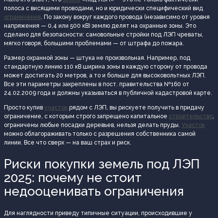
полоса с висящими проводами, но и юридически специфический вид
ограничения
. По закону вокруг каждого провода (независимо от уровня
напряжения — 0,4 или 500 кВ) землю делят на охранные зоны. Это
сделано для безопасности: самовольные стройки под ЛЭП чреваты,
мягко говоря, большими проблемами — от штрафа до пожара.
Размер охранной зоны — штука не произвольная. Например, под
стандартную линию 110 кВ ширина зоны в каждую сторону от провода
может достигать 20 метров, а то и больше для высоковольтных ЛЭП.
Все эти параметры закреплены в пост. правительства №160 от
24.02.2009 года и должны указываться в публичной кадастровой карте.
Просто купив
участок
рядом с ЛЭП, вы рискуете получить в придачу
ограничение, с которым строго запрещено капитальное
строительство
,
ограничены любые посадки деревьев, нельзя делать пруды.
Участок
можно облагораживать только с разрешения собственника самой
линии. Все что сверх — на ваш страх и риск.
Риски покупки земель под ЛЭП
2025: почему не стоит
недооценивать ограничения
Для наглядности приведу типичные ситуации, происходившие у