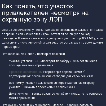
Как понять, что участок
привлекателен несмотря на
охранную зону ЛЭП
Иногда встречаются участки, где охранная зона накладывается только
по границе или «зацепляет» край, оставляя основную площадь
свободной. В таких случаях выгодно купить участок под ЛЭП 2025, если
цена сильно ниже рыночной, а сам участок устраивает по всем другим
параметрам.
Вот короткий чек-лист и пример из практики:
Участок угловой: ЛЭП «проходит по забору», 80% оставшейся
площади вне зоны ограничения
Проверка обременений
Росреестр и сервис “Земеля”
подтверждают: основная зона свободна для строительства
Все коммуникации подключаются через удаленную сторону
участка — никаких пересечений с зонами ЛЭП
Цель покупки — только сезонное жильё или склад, но не основное
место проживания
В таком кейсе землю можно брать. Главное — заранее получить