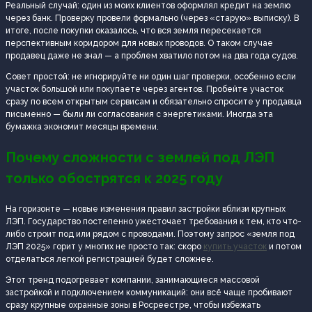
Реальный случай: один из моих клиентов оформлял кредит на землю
через банк. Проверку провели формально (через «старую» выписку). В
итоге, после покупки оказалось, что вся земля пересекается
перспективным коридором для новых проводов. О таком случае
продавец даже не знал — а проблем хватило потом на два года судов.
Совет простой: не игнорируйте ни один шаг проверки, особенно если
участок большой или покупаете через агентов. Пробейте участок
сразу по всем открытым сервисам и обязательно спросите у продавца
письменно — были ли согласования с энергетиками. Иногда эта
бумажка экономит месяцы времени.
Почему сложности с землей под ЛЭП
только обострятся к 2025 году
На горизонте — новые изменения правил застройки вблизи крупных
ЛЭП. Государство постепенно ужесточает требования к тем, кто что-
либо строит под или рядом с проводами. Поэтому запрос «земля под
ЛЭП 2025» горит у многих не просто так: скоро
купить участок
и потом
отделаться легкой регистрацией будет сложнее.
Этот тренд подогревает компании, занимающиеся массовой
застройкой и подключением коммуникаций: они всё чаще пробивают
сразу крупные охранные зоны в Росреестре, чтобы избежать