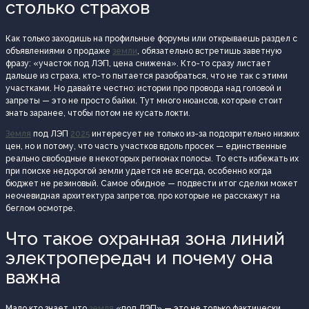
столько страхов
Как только заходишь на профильные форумы или открываешь раздел с
объявлениями о продаже
земли
, обязательно встретишь заветную
фразу: «участок под ЛЭП, цена снижена». Кто-то сразу листает
дальше из страха, кто-то пытается разобраться, что не так с этими
участками. Но давайте честно: истории про провода над головой и
запреты — это не просто байки. Тут много нюансов, которые стоит
знать заранее, чтобы потом не кусать локти.
Земля
под ЛЭП
2025
интересует не только из-за подозрительно низких
цен, но и потому, что часть участков вдоль просек — единственные
реально свободные в некоторых регионах полосы. То есть избежать их
при поиске недорогой земли удается не всегда, особенно когда
бюджет не резиновый. Самое обидное — подвести итог сделки может
неочевидная архитектура запретов, про которые не расскажут на
беглом осмотре.
Что такое охранная зона линий
электропередач и почему она
важна
Мало кто знает, что
земля
«под ЛЭП» — это не только фактически