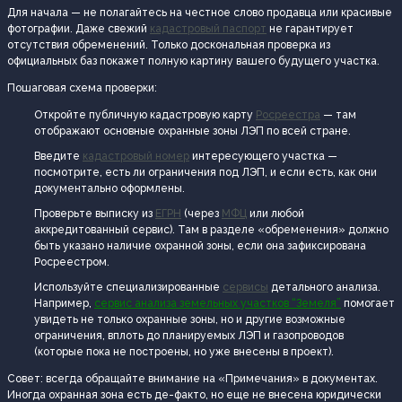
Для начала — не полагайтесь на честное слово продавца или красивые
фотографии. Даже свежий
кадастровый паспорт
не гарантирует
отсутствия обременений. Только доскональная проверка из
официальных баз покажет полную картину вашего будущего участка.
Пошаговая схема проверки:
Откройте публичную кадастровую карту
Росреестра
— там
отображают основные охранные зоны ЛЭП по всей стране.
Введите
кадастровый номер
интересующего участка —
посмотрите, есть ли ограничения под ЛЭП, и если есть, как они
документально оформлены.
Проверьте выписку из
ЕГРН
(через
МФЦ
или любой
аккредитованный сервис). Там в разделе «обременения» должно
быть указано наличие охранной зоны, если она зафиксирована
Росреестром.
Используйте специализированные
сервисы
детального анализа.
Например,
сервис анализа земельных участков “Земеля”
помогает
увидеть не только охранные зоны, но и другие возможные
ограничения, вплоть до планируемых ЛЭП и газопроводов
(которые пока не построены, но уже внесены в проект).
Совет: всегда обращайте внимание на «Примечания» в документах.
Иногда охранная зона есть де-факто, но еще не внесена юридически