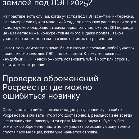
землей под ЛЭП 2025?
На практике есть случаи, когда участки под ЛЭП всё-таки интересны.
Например, если нужен маленький сад под сезонную рассаду или редко
используемое кладбище стройматериалов, участок под ЛЭП подойдет.
Цена заметно ниже, конкурентов немного, и даже продать такой
участок позже можно тем, кто явно понимает ограничения.
Но вот если мечтаете о доме, бане и газоне с соснами, любой участок
в зоне высоковольтных ЛЭП — плохая идея. К тому же появится
неудобный
шум
, невозможность установить Wi-Fi мост или строить
капитальные строения.
Проверка обременений
Росреестр: где можно
ошибиться новичку
Самая частая ошибка — скачать кадастровую выписку на сайте
Росреестра и считать, что этого достаточно. В реальности не всегда
все ограничения фиксируются сразу. Можно получить бумагу без
отметок об обременениях, а потом узнать про охранную зону только
спустя пару месяцев, когда уже начнется стройка.