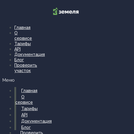
Перейти
к
содержимому
Главная
О
сервисе
Тарифы
API
Документация
Блог
Проверить
участок
Меню
Главная
О
сервисе
Тарифы
API
Документация
Блог
Проверить