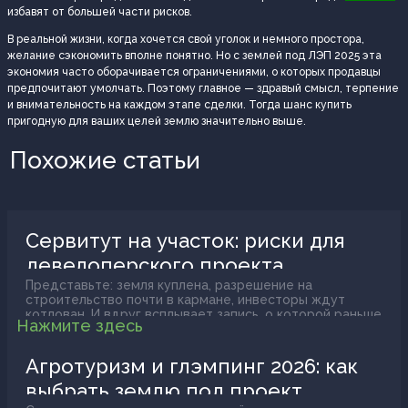
избавят от большей части рисков.
В реальной жизни, когда хочется свой уголок и немного простора,
желание сэкономить вполне понятно. Но с землей под ЛЭП 2025 эта
экономия часто оборачивается ограничениями, о которых продавцы
предпочитают умолчать. Поэтому главное — здравый смысл, терпение
и внимательность на каждом этапе сделки. Тогда шанс купить
пригодную для ваших целей землю значительно выше.
Похожие статьи
Сервитут на участок: риски для
девелоперского проекта
Представьте: земля куплена, разрешение на
строительство почти в кармане, инвесторы ждут
котлован. И вдруг всплывает запись, о которой раньше
Нажмите здесь
никто не думал. Через ваш участок проходит труба
соседнего предприятия, а рядом с ней есть узкая
полоса, где проезжает техника коммунальщиков. Это и
Агротуризм и глэмпинг 2026: как
есть сервитут. Штука, которая способна замедлить
выбрать землю под проект
проект, урезать пятно застройки или вообще
перекроить всю финансовую модель.