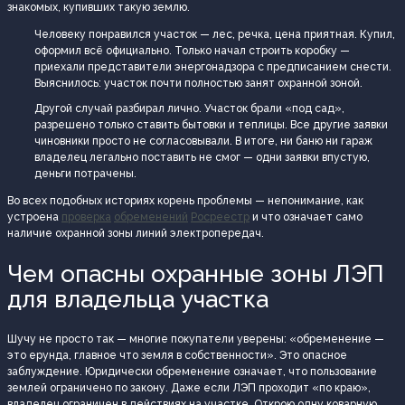
знакомых, купивших такую землю.
Человеку понравился участок — лес, речка, цена приятная. Купил,
оформил всё официально. Только начал строить коробку —
приехали представители энергонадзора с предписанием снести.
Выяснилось: участок почти полностью занят охранной зоной.
Другой случай разбирал лично. Участок брали «под сад»,
разрешено только ставить бытовки и теплицы. Все другие заявки
чиновники просто не согласовывали. В итоге, ни баню ни гараж
владелец легально поставить не смог — одни заявки впустую,
деньги потрачены.
Во всех подобных историях корень проблемы — непонимание, как
устроена
проверка
обременений
Росреестр
и что означает само
наличие охранной зоны линий электропередач.
Чем опасны охранные зоны ЛЭП
для владельца участка
Шучу не просто так — многие покупатели уверены: «обременение —
это ерунда, главное что земля в собственности». Это опасное
заблуждение. Юридически обременение означает, что пользование
землей ограничено по закону. Даже если ЛЭП проходит «по краю»,
владелец ограничен в действиях на участке. Открою одну коварную