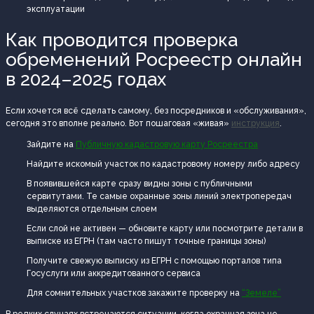
эксплуатации
Как проводится проверка
обременений Росреестр онлайн
в 2024–2025 годах
Если хочется всё сделать самому, без посредников и «обслуживания»,
сегодня это вполне реально. Вот пошаговая «живая»
инструкция
.
Зайдите на
Публичную кадастровую карту Росреестра
Найдите искомый участок по кадастровому номеру либо адресу
В появившейся карте сразу видны зоны с публичными
сервитутами. Те самые охранные зоны линий электропередач
выделяются отдельным слоем
Если слой не активен — обновите карту или посмотрите детали в
выписке из ЕГРН (там часто пишут точные границы зоны)
Получите свежую выписку из ЕГРН с помощью порталов типа
Госуслуги или аккредитованного сервиса
Для сомнительных участков закажите проверку на
“Земеле”