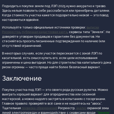
Подходить к покупке земли под ЛЭП 2025 нужно аккуратно и трезво.
Здесь нельзя позволить себе расслабиться или пренебречь деталями.
Когда стоимость участка кажется подозрительно низкой — это повод
насторожиться вдвойне.
Используйте только официальные источники проверки:
выписки
Росреестра
,
публичная кадастровая карта
, сервисы типа “Земеля”. Не
доверяйте уговорам продавцов и гарантиям без документов. Не
стесняйтесь просить письменные подтверждения по наличию (или
отсутствию) ограничений.
В некоторых случаях, если участок пересекается с зоной ЛЭП по
касательной, есть смысл купить его, если цели использования
ограничены и цена выгодная. Но для строительства капитального дома
риски огромны — часто проще найти более безопасный вариант.
Заключение
Покупка участка под ЛЭП — это своего рода русская рулетка. Можно
выиграть хороший вариант для огородничества или сезонной
мастерской, а можно надолго застрять в испытаниях с госорганами.
Главное правило: проверяйте всё сами и не надейтесь на “авось”.
Тщательная
проверка обременений
Росреестр,
анализ
охранной зоны
линий электропередач и взаимодействие с сервисами вроде
“Земели”