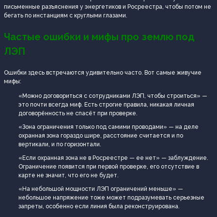
письменные разъяснения у энергетиков и Росреестра, чтобы потом не
бегать по инстанциям с круглыми глазами.
Частые ошибки и мифы про землю под
ЛЭП
Ошибки здесь встречаются удивительно часто. Вот самые живучие
мифы:
«Можно договориться с сотрудниками ЛЭП, чтобы строиться» —
это почти всегда миф. Есть строгие правила, никакая личная
договорённость не спасёт при проверке.
«Зона ограничения только под самими проводами» — на деле
охранная зона гораздо шире, расстояние считается и по
вертикали, и по горизонтали.
«Если охранная зона не в Росреестре — ее нет» — заблуждение.
Ограничение появится при первой проверке, его отсутствие в
карте не значит, что его не будет.
«На небольшой мощности ЛЭП ограничений меньше» —
небольшое напряжение тоже может подразумевать серьезные
запреты, особенно если линия была реконструирована.