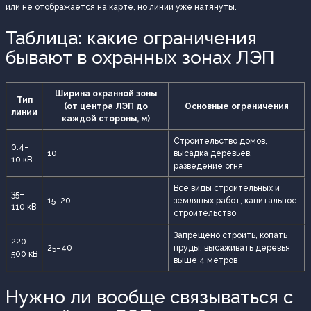
или не отображается на карте, но линии уже натянуты.
Таблица: какие ограничения
бывают в охранных зонах ЛЭП
Ширина охранной зоны
Тип
(от центра ЛЭП до
Основные ограничения
линии
каждой стороны, м)
Строительство домов,
0.4–
10
высадка деревьев,
10 кВ
разведение огня
Все виды строительных и
35–
15–20
земляных работ, капитальное
110 кВ
строительство
Запрещено строить, копать
220–
25–40
пруды, высаживать деревья
500 кВ
выше 4 метров
Нужно ли вообще связываться с