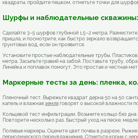
квадраты, пройдите пешком, отметьте точки для шурфов
Шурфы и наблюдательные скважины: 
Сделайте 3–5 шурфов глубиной 1.5–2 метра. Разместите 
пришла, и посмотрите, как быстро зеркало возвращаетс
грунтовых вод, если он проявится.
Установите простые наблюдательные трубы. Пластиков
метра. Засыпьте гравий на забой. Поставьте трубу, об
Линейка и поплавок помогут. Это простая и честная мет
Маркерные тесты за день: пленка, к
Пленочный тест. Вырежьте квадрат дерна 50 на 50 сант
капель и влажная
земля
говорят о высокой влажности по
Кольцевой тест инфильтрации. Возьмите кольцо без дна
Повторите несколько раз. Быстрый уход на песке, медлен
Полевые маркеры. Оцените цвет почвы в разрезе. Рыжие
периодического переувлажнения. Отметьте корни с чер