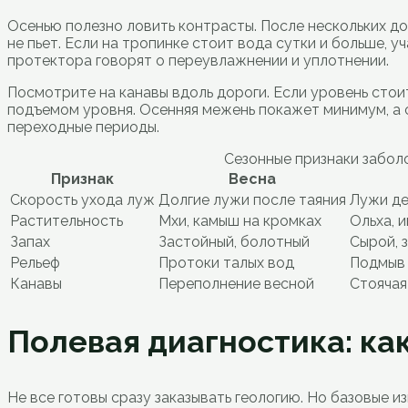
Осенью полезно ловить контрасты. После нескольких до
не пьет. Если на тропинке стоит вода сутки и больше, 
протектора говорят о переувлажнении и уплотнении.
Посмотрите на канавы вдоль дороги. Если уровень стои
подъемом уровня. Осенняя межень покажет минимум, а с
переходные периоды.
Сезонные признаки забол
Признак
Весна
Скорость ухода луж
Долгие лужи после таяния
Лужи д
Растительность
Мхи, камыш на кромках
Ольха, 
Запах
Застойный, болотный
Сырой, 
Рельеф
Протоки талых вод
Подмыв
Канавы
Переполнение весной
Стоячая
Полевая диагностика: ка
Не все готовы сразу заказывать геологию. Но базовые и