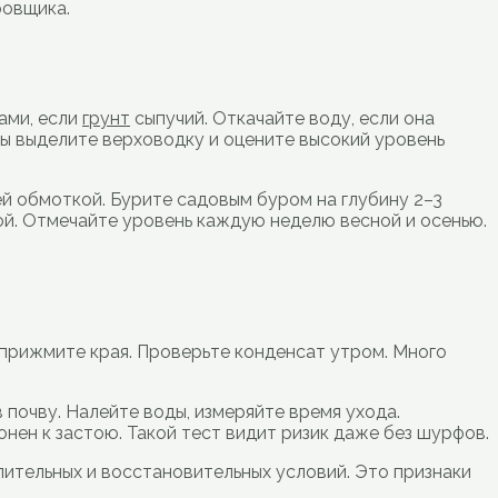
ровщика.
ами, если
грунт
сыпучий. Откачайте воду, если она
 вы выделите верховодку и оцените высокий уровень
й обмоткой. Бурите садовым буром на глубину 2–3
кой. Отмечайте уровень каждую неделю весной и осенью.
 прижмите края. Проверьте конденсат утром. Много
 почву. Налейте воды, измеряйте время ухода.
лонен к застою. Такой тест видит ризик даже без шурфов.
лительных и восстановительных условий. Это признаки