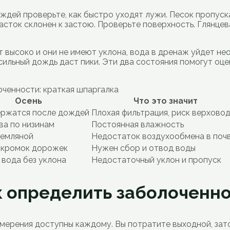
ждей проверьте, как быстро уходят лужи. Песок пропуск
участок склонен к застою. Проверьте поверхность. Глянц
т высоко и они не имеют уклона, вода в дренаж уйдет не
ильный дождь даст пики. Эти два состояния помогут оце
оченности: краткая шпаргалка
Осень
Что это значит
ержатся после дождей
Плохая фильтрация, риск верхово
ива по низинам
Постоянная влажность
земляной
Недостаток воздухообмена в поч
 кромок дорожек
Нужен сбор и отвод воды
 вода без уклона
Недостаточный уклон и пропуск
к определить заболоченн
змерения доступны каждому. Вы потратите выходной, зато