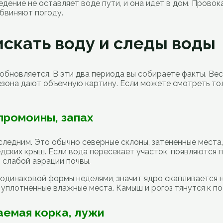
едение не оставляет воде пути, и она идет в дом. Прово
бвиняют погоду.
искать воду и следы воды
 обновляется. В эти два периода вы собираете факты. Ве
сезона дают объемную картину. Если можете смотреть тол
промоины, запах
следним. Это обычно северные склоны, затененные места, 
едских крыш. Если вода пересекает участок, появляются 
 слабой аэрации почвы.
 одинаковой формы неделями, значит ядро скапливается 
уплотненные влажные места. Камыш и рогоз тянутся к по
аемая корка, лужи