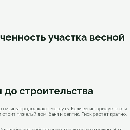
ченность участка весной
и до строительства
но низины продолжают мокнуть. Если вы игнорируете эти
тоит тяжелый дом, баня и септик. Риск растет кратно,
а. Она выбирает собственную траекторию и режим. Вот