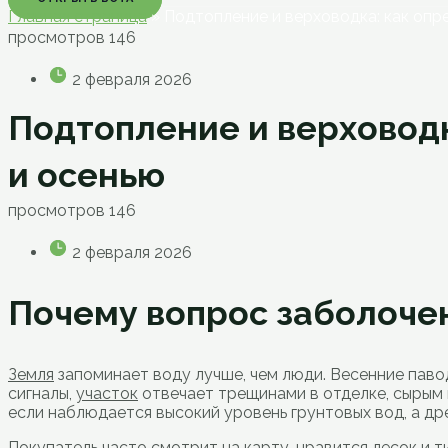
Главная страница
»
Подтопление и верховодка: как опр
просмотров
146
2 февраля 2026
Подтопление и верховодк
и осенью
просмотров
146
2 февраля 2026
Почему вопрос заболочен
Земля
запоминает воду лучше, чем люди. Весенние паво
сигналы,
участок
отвечает трещинами в отделке, сырым 
если наблюдается высокий уровень грунтовых вод, а дре
Покупатель часто смотрит на карту, нравится лесок и 