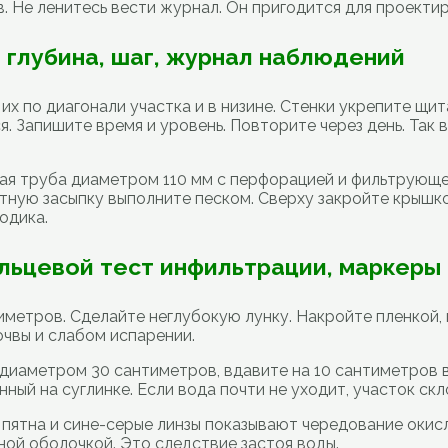
. Не ленитесь вести журнал. Он пригодится для проекти
глубина, шаг, журнал наблюдений
их по диагонали участка и в низине. Стенки укрепите щит
я. Запишите время и уровень. Повторите через день. Так
ая труба диаметром 110 мм с перфорацией и фильтрующе
ратную засыпку выполните песком. Сверху закройте крыш
одика.
ольцевой тест инфильтрации, маркеры
иметров. Сделайте неглубокую лунку. Накройте пленкой,
чвы и слабом испарении.
 диаметром 30 сантиметров, вдавите на 10 сантиметров в
ный на суглинке. Если вода почти не уходит, участок ск
 пятна и сине-серые линзы показывают чередование окис
ной оболочкой. Это следствие застоя воды.