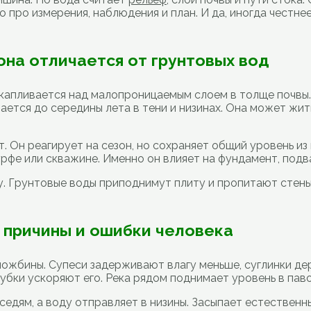
 про измерения, наблюдения и план. И да, иногда честнее
она отличается от грунтовых вод
скапливается над малопроницаемым слоем в толще почвы.
вается до середины лета в тени и низинах. Она может ж
 Он реагирует на сезон, но сохраняет общий уровень из 
рфе или скважине. Именно он влияет на фундамент, подва
у. Грунтовые воды приподнимут плиту и пропитают стены
 причины и ошибки человека
ложбины. Супеси задерживают влагу меньше, суглинки де
рубки ускоряют его. Река рядом поднимает уровень в пав
едям, а воду отправляет в низины. Засыпает естественны