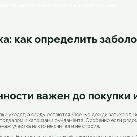
еделить заболоченность участка весной и осенью
а: как определить заболо
ности важен до покупки 
дки уходят, а следы остаются. Осенью дожди затихают, 
подвалом и капризами фундамента. Особенно если рядом с
наж участка никто не считал и не строил.
тишина. Но вода считает
рельеф
, слои почвы и пути сток