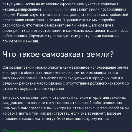
ситуациями, когда на их законно оформленном участке возникает
несанкционированное
строительство
или захват земли посторонними
лицами. Порой, спустя много лет, владелец сталкивается с проблемой
легализации своих прав на землю. В данной статье мы подробно
рассмотрим, что такое самозахват земли, какие шаги следует
предпринять для его устранения, и как можно восстановить свои права
собственника. Окружим эту сложную тему доступными словами и
примерами из жизни.
Что такое самозахват земли?
Самозахват земли можно описать как незаконное использование земли
или другого объекта недвижимости лицами, не имеющими на это
законных оснований. Это может происходить как в городских, так и в
сельских районах и часто связано с отсутствием должного контроля со
стороны государственных органов.
Зачастую самозахват земли становится кулаком в горле для законных
владельцев, которые не могут пользоваться своей собственностью.
Возможно, вам повезло, и вы никогда не сталкивались с этой проблемой,
но стоит знать о том, как действовать, если она возникнет. Базовые
познания о самозахвате могут быть полезны каждому из нас.
Причины самозахвата земли