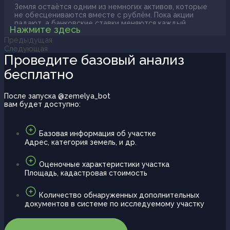
сервисов с 1С меняет правила игры.
Земля остаётся одним из немногих активов, которые
не обесцениваются вместе с рублём. Пока акции
падают, а банковские ставки меняются каждый
Нажмите здесь
квартал, участки в правильных локациях стабильно
Предыдущая
растут в цене. Но здесь важно слово "правильных". Не
каждый гектар в России принесёт доход. Выбор
Следующая
региона сегодня решает буквально всё.
Проведите базовый анализ
бесплатно
После запуска @zemelya_bot
вам будет доступно:
Базовая информация об участке
Адрес, категория земель, и др.
Оценочные характеристики участка
Площадь, кадастровая стоимость
Количество обнаруженных дополнительных
документов в системе по исследуемому участку