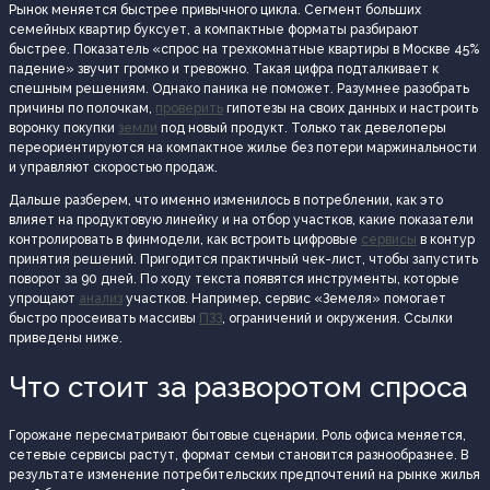
Рынок меняется быстрее привычного цикла. Сегмент больших
семейных квартир буксует, а компактные форматы разбирают
быстрее. Показатель «спрос на трехкомнатные квартиры в Москве 45%
падение» звучит громко и тревожно. Такая цифра подталкивает к
спешным решениям. Однако паника не поможет. Разумнее разобрать
причины по полочкам,
проверить
гипотезы на своих данных и настроить
воронку покупки
земли
под новый продукт. Только так девелоперы
переориентируются на компактное жилье без потери маржинальности
и управляют скоростью продаж.
Дальше разберем, что именно изменилось в потреблении, как это
влияет на продуктовую линейку и на отбор участков, какие показатели
контролировать в финмодели, как встроить цифровые
сервисы
в контур
принятия решений. Пригодится практичный чек-лист, чтобы запустить
поворот за 90 дней. По ходу текста появятся инструменты, которые
упрощают
анализ
участков. Например, сервис «Земеля» помогает
быстро просеивать массивы
ПЗЗ
, ограничений и окружения. Ссылки
приведены ниже.
Что стоит за разворотом спроса
Горожане пересматривают бытовые сценарии. Роль офиса меняется,
сетевые сервисы растут, формат семьи становится разнообразнее. В
результате изменение потребительских предпочтений на рынке жилья