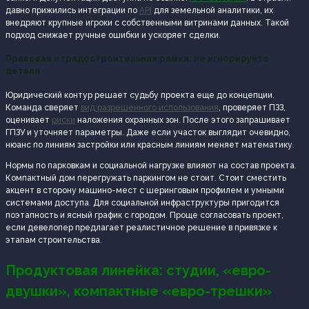
давно прижились интеграции по
API
для земельной аналитики, их
внедряют крупные игроки с собственными витринами данных. Такой
подход снижает ручные ошибки и ускоряет сделки.
Правовая и градостроительная рамка: не игнорируйте
детали
Юридический контур решает судьбу проекта еще до концепции.
Команда сверяет
вид разрешенного использования
, проверяет ПЗЗ,
оценивает
риски
наложения охранных зон. После этого запрашивает
ГПЗУ и уточняет параметры. Даже если участок выглядит очевидно,
нюанс по линиям застройки или красным линиям меняет математику.
Нормы по парковкам и социальной нагрузке влияют на состав проекта.
Компактный дом перегружать паркингом не стоит. Стоит сместить
акцент в сторону машино-мест с шеринговым профилем и умными
системами доступа. Для социальной инфраструктуры пригодится
поэтапность и ясный график с городом. Проще согласовать проект,
если девелопер предлагает реалистичное решение в привязке к
этапам строительства.
Продуктовая линейка: студии, «евро-
двушки», компактные «евро-трешки»