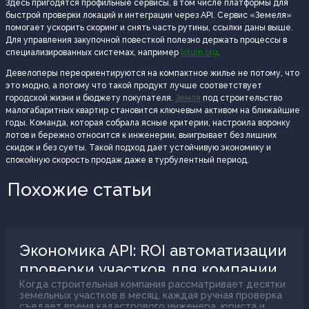
Здесь пригодятся профильные сервисы, в том числе платформы для
быстрой проверки локаций и интеграции через API. Сервис «Земеля»
помогает ускорить скоринг и снять часть рутины, ссылки даны выше.
Для управления закупочной повесткой полезно держать процессы в
специализированных системах, например
lotum.org
.
Девелоперы переориентируются на компактное жилье не потому, что
это модно, а потому что такой продукт лучше соответствует
городской жизни и бюджету покупателя.
Земля
под строительство
малогабаритных квартир становится ключевым активом на ближайшие
годы. Команда, которая собрала ясные критерии, настроила воронку
лотов и бережно относится к инженерии, выигрывает без лишних
скидок и без суеты. Такой подход дает устойчивую экономику и
спокойную скорость продаж даже в турбулентный период.
Похожие статьи
Экономика API: ROI автоматизации
проверки участков для компании
Когда строительная компания рассматривает десятки
земельных участков в месяц, каждая ручная проверка
съедает время кадастрового инженера, юриста и