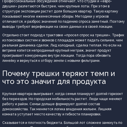
Профессиональные обсуждения отмечают, что студии и «евро-
двушки» разлетаются быстрее, чем крупные лоты. При этом в
структуре экспозиции растет доля больших квартир. Такую картину
показывают многие ежемесячные обзоры. Методики у игроков
отличаются, и разброс значений по падению спроса заметный. Поэтому
выводы требуют верификации на своих данных и в своей локации.
Отдельно стоит подход к трактовке «просел спрос на трешки». Трафик
из поисковых систем и звонков с площадок может падать сильнее, чем
реальная динамика сделок. Лид холодный, сделка теплая. Но если на
витрине копится непроданный крупный метраж, значит продукт
проигрывает конкуренцию внутри локации. Тогда пора обновить
линейку и вернуться к отбору земли с новыми фильтрами.
Почему трешки теряют темп и
что это значит для продукта
Крупная квартира выигрывает, когда семья планирует долгий горизонт
без переездов. Но городская мобильность растет. Люди чаще меняют
работу и район. Семьи дольше формируют долгий состав
домохозяйства. Так меняется логика владения жильем. Лишняя
комната уступает место качеству и гибкости планировки.
Сказывается и плотность бюджета. Большой лот сложнее замкнуть по