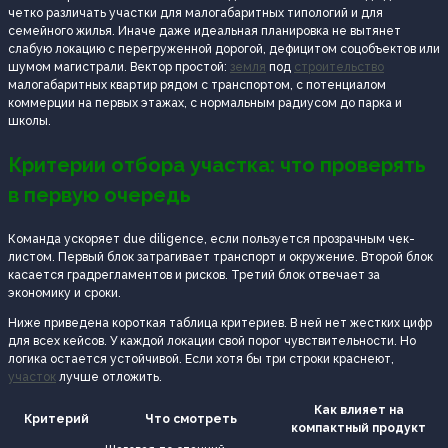
четко различать участки для малогабаритных типологий и для
семейного жилья. Иначе даже идеальная планировка не вытянет
слабую локацию с перегруженной дорогой, дефицитом соцобъектов или
шумом магистрали. Вектор простой:
земля
под
строительство
малогабаритных квартир рядом с транспортом, с потенциалом
коммерции на первых этажах, с нормальным радиусом до парка и
школы.
Критерии отбора участка: что проверять
в первую очередь
Команда ускоряет due diligence, если пользуется прозрачным чек-
листом. Первый блок затрагивает транспорт и окружение. Второй блок
касается градрегламентов и рисков. Третий блок отвечает за
экономику и сроки.
Ниже приведена короткая таблица критериев. В ней нет жестких цифр
для всех кейсов. У каждой локации свой порог чувствительности. Но
логика остается устойчивой. Если хотя бы три строки краснеют,
участок
лучше отложить.
Как влияет на
Критерий
Что смотреть
компактный продукт