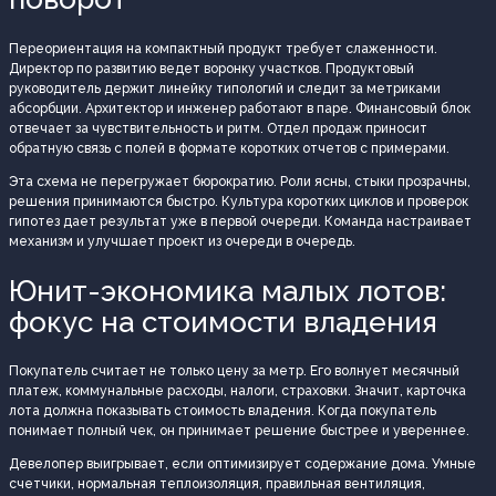
Переориентация на компактный продукт требует слаженности.
Директор по развитию ведет воронку участков. Продуктовый
руководитель держит линейку типологий и следит за метриками
абсорбции. Архитектор и инженер работают в паре. Финансовый блок
отвечает за чувствительность и ритм. Отдел продаж приносит
обратную связь с полей в формате коротких отчетов с примерами.
Эта схема не перегружает бюрократию. Роли ясны, стыки прозрачны,
решения принимаются быстро. Культура коротких циклов и проверок
гипотез дает результат уже в первой очереди. Команда настраивает
механизм и улучшает проект из очереди в очередь.
Юнит-экономика малых лотов:
фокус на стоимости владения
Покупатель считает не только цену за метр. Его волнует месячный
платеж, коммунальные расходы, налоги, страховки. Значит, карточка
лота должна показывать стоимость владения. Когда покупатель
понимает полный чек, он принимает решение быстрее и увереннее.
Девелопер выигрывает, если оптимизирует содержание дома. Умные
счетчики, нормальная теплоизоляция, правильная вентиляция,