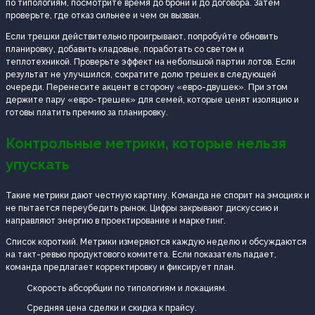
по типологиям, посмотрите время до брони и до договора. Затем
проверьте, где отказ сильнее и чем он вызван.
Если трешки действительно проигрывают, попробуйте обновить
планировку, добавить кладовые, поработать со светом и
теплотехникой. Проверьте эффект на небольшой партии лотов. Если
результат не улучшился, сократите долю трешек в следующей
очереди. Перенесите акцент в сторону «евро-двушек». При этом
держите пару «евро-трешек» для семей, которые ценят изоляцию и
готовы платить премию за планировку.
Контрольные метрики, которые нельзя
упускать
Такие метрики дают честную картину. Команда не спорит на эмоциях и
не пытается переубедить рынок. Цифры закрывают дискуссию и
направляют энергию в проектирование и маркетинг.
Список короткий. Метрики измеряются каждую неделю и обсуждаются
на такт-ревью продуктового комитета. Если показатель падает,
команда предлагает корректировку и фиксирует план.
Скорость абсорбции по типологиям и локациям.
Средняя цена сделки и скидка к прайсу.