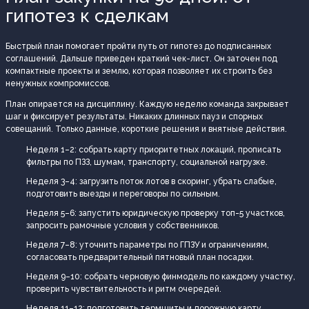
гипотез к сделкам
Быстрый план помогает пройти путь от гипотез до подписанных
соглашений. Дальше приведен краткий чек-лист. Он заточен под
компактные проекты и землю, которая позволяет их строить без
ненужных компромиссов.
План опирается на дисциплину. Каждую неделю команда закрывает
шаг и фиксирует результаты. Никаких длинных пауз и спорных
совещаний. Только данные, короткие решения и внятные действия.
Неделя 1–2: собрать карту приоритетных локаций, прописать
фильтры по ПЗЗ, шумам, транспорту, социальной нагрузке.
Неделя 3–4: загрузить поток лотов в скоринг, убрать слабые,
подготовить выезды и переговоры по сильным.
Неделя 5–6: запустить юридическую проверку топ-5 участков,
запросить рамочные условия у собственников.
Неделя 7–8: уточнить параметры по ГПЗУ и ограничениям,
согласовать предварительный пятновый план посадки.
Неделя 9–10: собрать черновую финмодель по каждому участку,
проверить чувствительность и ритм очередей.
Неделя 11–12: подготовить термшиты и дорожную карту