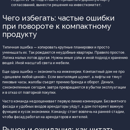
согласований, вынести решения на инвесткомитет.
Чего избегать: частые ошибки
при повороте к компактному
продукту
Типичная ошибка — копировать крупные планировки и просто
уменьшать их. Так рождаются неудобные квартиры. Правило простое.
Логика малых лотов другая. Нужны иные узлы и иной подход к хранению
вещей. Иной масштаб света и мебели.
Еще одна ошибка — экономить на инженерии. Компактный дом не про
«дешевле любой ценой». Если вентиляция шумит, а лифты не тянут
пиковые часы, жалобы съедят премию бренда и оборот. Деньги,
сэкономленные сегодня, завтра превращаются в убытки эксплуатации
и в отказ от повторной покупки.
Часто команда недооценивает первую линию коммерции. Без внятного
фасада и удобных входов арендаторы уйдут, а дом потеряет важную
функцию и кусок экономики. Команду стоит вовлечь на ранней стадии,
чтобы фасад работал на арендаторов и жителей.
Рынок и ожидания: как читать