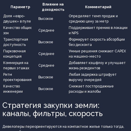
Влияние на
Параметр
Комментарий
доходность
Доля «евро-
Определяет темп продаж и
Высокое
двушек» в пуле
среднюю цену за метр
Качество общих
Поддерживает премию в локации
Среднее
зон
и NPS
Транспортная
Формирует скорость абсорбции
Высокое
доступность
без дисконта
Парковочная
Умные решения снижают CAPEX
Среднее
концепция
на машино-место
Коммерция на
Добавляет кэшфлоу и улучшает
Среднее
первых этажах
жизнь резидентов
Ритм
Любая задержка штрафует
Высокое
проектирования
выручку очередей
Качество
Снижает постпродажные
Высокое
инженерии
расходы и жалобы
Стратегия закупки земли:
каналы, фильтры, скорость
Девелоперы переориентируются на компактное жилье только тогда,