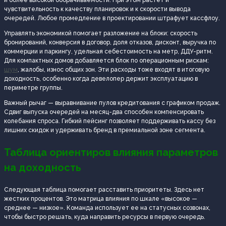
чувствительность к качеству планировок и к скорости вывода
очередей. Любое промедление в проектировании штрафует кассфлоу.
Управлять экономикой помогает разложение на блоки: скорость
бронирований, конверсия в договор, доля отказов, дисконт, выручка по
коммерции и паркингу, удельная себестоимость на метр, ДДУ-ритм.
Для компактных домов добавляется блок по операционным рискам:
шум
, жалобы, износ общих зон. Эти расходы тоже входят в итоговую
доходность, особенно когда девелопер держит эксплуатацию в
периметре группы.
Важный рычаг — выравнивание пулов кредитования с графиком продаж.
Сдвиг выпуска очередей на месяц-два способен компенсировать
колебания спроса. Гибкий пейсинг позволяет поддерживать кассу без
лишних скидок и удерживать бренд в премиальной зоне сегмента.
Таблица ориентиров влияния параметров
на доходность
Следующая таблица помогает расставить приоритеты. Здесь нет
жестких процентов. Это матрица влияния по шкале «высокое —
среднее — низкое». Команда использует ее на статусных созвонах,
чтобы быстро решать, куда направить ресурсы в первую очередь.