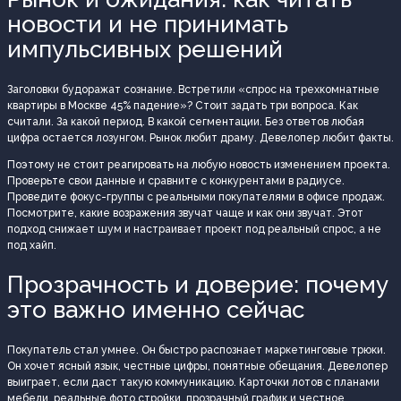
новости и не принимать
импульсивных решений
Заголовки будоражат сознание. Встретили «спрос на трехкомнатные
квартиры в Москве 45% падение»? Стоит задать три вопроса. Как
считали. За какой период. В какой сегментации. Без ответов любая
цифра остается лозунгом. Рынок любит драму. Девелопер любит факты.
Поэтому не стоит реагировать на любую новость изменением проекта.
Проверьте свои данные и сравните с конкурентами в радиусе.
Проведите фокус-группы с реальными покупателями в офисе продаж.
Посмотрите, какие возражения звучат чаще и как они звучат. Этот
подход снижает шум и настраивает проект под реальный спрос, а не
под хайп.
Прозрачность и доверие: почему
это важно именно сейчас
Покупатель стал умнее. Он быстро распознает маркетинговые трюки.
Он хочет ясный язык, честные цифры, понятные обещания. Девелопер
выиграет, если даст такую коммуникацию. Карточки лотов с планами
мебели, реальные фото стройки, прозрачный график и честное