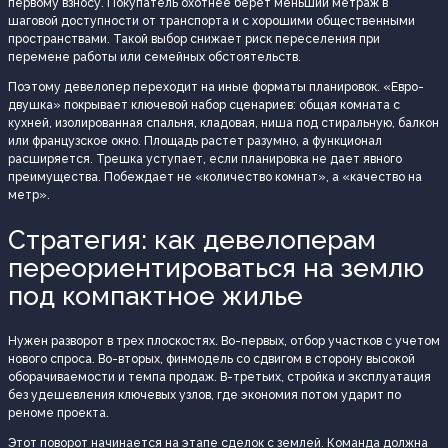
первому взносу. Покупатель охотнее берет меньший метраж в
шаговой доступности от транспорта и с хорошими общественными
пространствами. Такой выбор снижает риск переселения при
перемене работы или семейных обстоятельств.
Поэтому девелопер переходит на иные форматы планировок. «Евро-
двушка» покрывает ключевой набор сценариев: общая комната с
кухней, изолированная спальня, кладовая, ниша под стиральную, балкон
или французское окно. Площадь растет разумно, а функционал
расширяется. Трешка уступает, если планировка не дает явного
преимущества. Побеждает не «количество комнат», а «качество на
метр».
Стратегия: как девелоперам
переориентироваться на землю
под компактное жилье
Нужен разворот в трех плоскостях. Во-первых, отбор участков с учетом
нового спроса. Во-вторых, финмодель со сдвигом в сторону высокой
оборачиваемости и темпа продаж. В-третьих, стройка и эксплуатация
без удешевления ключевых узлов, где экономия потом ударит по
реноме проекта.
Этот поворот начинается на этапе сделок с землей. Команда должна