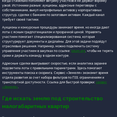
когда стабильно пополняют витрину участков и не держат воронку
узкой. Источники разные: аукционы, адресные переговоры с
собственниками, выкуп непрофильных активов у корпоративных
структур, сделки с банками по залоговым активам. Каждый канал
требует своей тактики.
Аукционы и конкурсные процедуры занимают время, но иногда дают
лоты с ясным градпотенциалом и прозрачной ценой. Управлять
участием помогает специализированная система, которая
структурирует документы и дедлайны. Для этой задачи подойдут
отраслевые решения. Например, можно подключить систему
управления участием в закупках по ссылке:
lotum.org
, чтобы не терять
сроки и держать команду в одном контуре.
Адресные сделки выигрывают скоростью, если аналитика заранее
подсветила лоты с правильными параметрами. Здесь помогают
инструменты поиска и скоринга. Сервис «Земеля» экономит время
отдела развития за счет набора фильтров по ПЗЗ, ограничениям и
транспортной доступности. Ссылка для быстрой проверки:
сервис
«Земеля»
.
Где искать землю под строительство
малогабаритных квартир