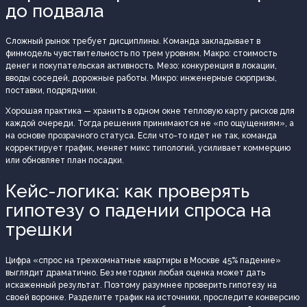
до подвала
Сложный рынок требует дисциплины. Команда закладывает в
финмодель чувствительность по трем уровням. Макро: стоимость
денег и покупательская активность. Мезо: конкуренция в локации,
вводы соседей, дорожные работы. Микро: инженерные сюрпризы,
поставки, подрядчики.
Хорошая практика — хранить в одном окне тепловую карту рисков для
каждой очереди. Тогда решения принимаются не «по ощущениям», а
на основе прозрачного статуса. Если что-то идет не так, команда
корректирует график, меняет микс типологий, усиливает коммерцию
или обновляет план посадки.
Кейс-логика: как проверять
гипотезу о падении спроса на
трешки
Цифра «спрос на трехкомнатные квартиры в Москве 45% падение»
выглядит драматично. Без методики любая оценка может дать
искаженный результат. Поэтому разумнее проверить гипотезу на
своей воронке. Разделите трафик на источники, проследите конверсию