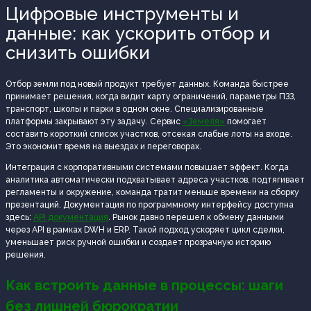
Цифровые инструменты и
данные: как ускорить отбор и
снизить ошибки
Отбор земли под новый продукт требует данных. Команда быстрее
принимает решения, когда видит карту ограничений, параметры ПЗЗ,
транспорт, школы и парки в одном окне. Специализированные
платформы закрывают эту задачу. Сервис
«Земеля»
помогает
составить короткий список участков, отсекая слабые лоты на входе.
Это экономит время на выездах и переговорах.
Интеграция с корпоративными системами повышает эффект. Когда
аналитика автоматически подхватывает адреса участков, подтягивает
регламенты и окружение, команда тратит меньше времени на сборку
презентаций. Документация по программному интерфейсу доступна
здесь:
API документация
. Рынок давно перешел к обмену данными
через API в рамках DWH и ERP. Такой подход ускоряет цикл сделки,
уменьшает риск ручной ошибки и создает прозрачную историю
решения.
Как встроить данные в процессы: шаги
без лишней бюрократии