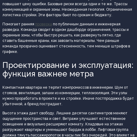
повышает цену ошибки. Базовые риски всегда одни и те же. Трассы
коммуникаций и охранные зоны. Неожиданная геология. Ограниченная
логистика стройки. Эти факторы бьют по срокам и бюджету.
Помогает ранняя
проверка
по публичным данным и инженерная
разведка. Команда сводит в одном дашборде ограничения, трассы и
охранные зоны, чтобы быстро решить, как развернуть пятно, где
ставить башенные краны, как завозить материалы. Чем раньше
команда прозрачно оценивает стесненность, тем меньше штрафов в
графике.
Проектирование и эксплуатация:
функция важнее метра
Компактная квартира не терпит компромиссов в инженерии. Шум от
стояков, вентиляция, запахи из коммерции, теплоизоляция. Эти узлы
нужно проработать в проекте и на стройке. Иначе постпродажка будет
убыточной, а бренд пострадает.
Высота этажа дает свободу. Лишние десятки сантиметров меняют
ощущение пространства и свет. Витражи улучшают естественное
освещение и визуально расширяют комнату. Кладовые на этажах
разгружают квартиры и уменьшают бардак в лобби. Лифтовая группа
должна тянуть пассажиропоток в часы пик без очередей. Это влияет на