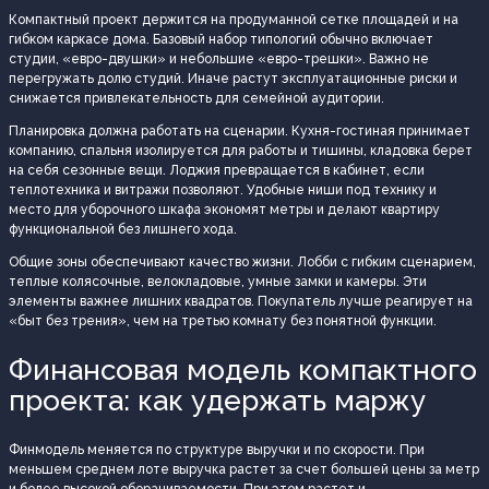
Компактный проект держится на продуманной сетке площадей и на
гибком каркасе дома. Базовый набор типологий обычно включает
студии, «евро-двушки» и небольшие «евро-трешки». Важно не
перегружать долю студий. Иначе растут эксплуатационные риски и
снижается привлекательность для семейной аудитории.
Планировка должна работать на сценарии. Кухня-гостиная принимает
компанию, спальня изолируется для работы и тишины, кладовка берет
на себя сезонные вещи. Лоджия превращается в кабинет, если
теплотехника и витражи позволяют. Удобные ниши под технику и
место для уборочного шкафа экономят метры и делают квартиру
функциональной без лишнего хода.
Общие зоны обеспечивают качество жизни. Лобби с гибким сценарием,
теплые колясочные, велокладовые, умные замки и камеры. Эти
элементы важнее лишних квадратов. Покупатель лучше реагирует на
«быт без трения», чем на третью комнату без понятной функции.
Финансовая модель компактного
проекта: как удержать маржу
Финмодель меняется по структуре выручки и по скорости. При
меньшем среднем лоте выручка растет за счет большей цены за метр
и более высокой оборачиваемости. При этом растет и