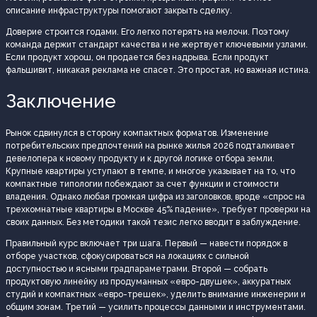
описание инфраструктуры помогают закрыть сделку.
Доверие строится годами. Его легко потерять на мелочи. Поэтому
команда держит стандарт качества и не жертвует ключевыми узлами.
Если продукт хорош, он продается без надрыва. Если продукт
фальшивит, никакая реклама не спасет. Это простая, но важная истина.
Заключение
Рынок сдвинулся в сторону компактных форматов. Изменение
потребительских предпочтений на рынке жилья 2026 подталкивает
девелопера к новому продукту и к другой логике отбора земли.
Крупные квартиры уступают в темпе, и многое указывает на то, что
компактные типологии побеждают за счет функции и стоимости
владения. Однако любая громкая цифра из заголовков, вроде «спрос на
трехкомнатные квартиры в Москве 45% падение», требует проверки на
своих данных. Без методики такой тезис легко вводит в заблуждение.
Правильный курс включает три шага. Первый — навести порядок в
отборе участков, сфокусироваться на локациях с сильной
доступностью и ясными градпараметрами. Второй — собрать
продуктовую линейку из продуманных «евро-двушек», аккуратных
студий и компактных «евро-трешек», уделить внимание инженерии и
общим зонам. Третий — усилить процессы данными и инструментами.