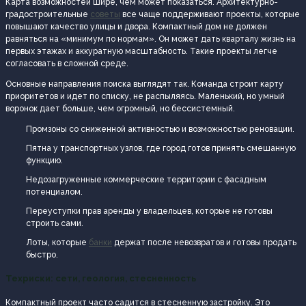
Карта возможностей шире, чем может показаться. Архитектурно-
градостроительные
советы
все чаще поддерживают проекты, которые
повышают качество улицы и двора. Компактный дом не должен
равняться на «минимум по нормам». Он может дать кварталу жизнь на
первых этажах и аккуратную масштабность. Такие проекты легче
согласовать в сложной среде.
Основные направления поиска выглядят так. Команда строит карту
приоритетов и идет по списку, не распыляясь. Маленький, но умный
воронок дает больше, чем огромный, но бессистемный.
Промзоны со сниженной активностью и возможностью реновации.
Пятна у транспортных узлов, где город готов принять смешанную
функцию.
Недозагруженные коммерческие территории с фасадным
потенциалом.
Переуступки прав аренды у владельцев, которые не готовы
строить сами.
Лоты, которые
банки
держат после невозвратов и готовы продать
быстро.
Техриски: сети, геология, стесненность
Компактный проект часто садится в стесненную застройку. Это