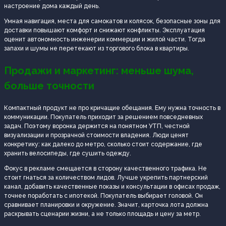
настроение дома каждый день.
Умная навигация, места для самокатов и колясок, безопасные зоны для
доставки повышают комфорт и снижают конфликты. Эксплуатация
оценит автономность инженерии коммерции и жилой части. Тогда
запахи и шумы не перетекают из торгового блока в квартиры.
Продажи и маркетинг: меньше шума,
больше точности
Компактный продукт не про кричащие обещания. Ему нужна точность в
коммуникации. Покупатель приходит за решением повседневных
задач. Поэтому воронка держится на понятном УТП, честной
визуализации и прозрачной стоимости владения. Люди ценят
конкретику: как далеко до метро, сколько стоит содержание, где
хранить велосипеды, где сушить одежду.
Фокус в рекламе смещается в сторону качественного трафика. Не
стоит гнаться за количеством лидов. Лучше укрепить партнерский
канал, добавить качественные показы и консультации в офисах продаж,
точнее поработать с ипотекой. Покупатель выбирает головой. Он
сравнивает планировки и окружение. Значит, карточка лота должна
раскрывать сценарии жизни, а не только площадь и цену за метр.