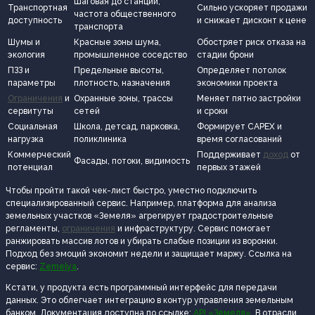
Шаговая до станций,
Транспортная
Сильно ускоряет продажи
частота общественного
доступность
и снижает дисконт к цене
транспорта
Шумы и
Красные зоны шума,
Обостряет риск отказа на
экология
промышленное соседство
стадии брони
ПЗЗ и
Предельные высоты,
Определяет потолок
параметры
плотность, назначения
экономики проекта
Ограничения
и
Охранные зоны, трассы
Меняет пятно застройки
сервитуты
сетей
и сроки
Социальная
Школа, детсад, парковка,
Формирует CAPEX и
нагрузка
поликлиника
время согласований
Коммерческий
Поддерживает
доход
от
Фасады, потоки, видимость
потенциал
первых этажей
Чтобы пройти такой чек-лист быстро, уместно подключить
специализированный сервис. Например, платформа для анализа
земельных участков «Земеля» агрегирует градостроительные
регламенты,
ограничения
и инфраструктуру. Сервис помогает
ранжировать массив лотов и убирать слабые позиции из воронки.
Подход без эмоций экономит недели и защищает маржу. Ссылка на
сервис:
Zemelya
.
Кстати, у продукта есть программный интерфейс для передачи
данных. Это облегчает интеграцию в контур управления земельным
банком. Документация доступна по ссылке:
API «Земеля»
. В отрасли