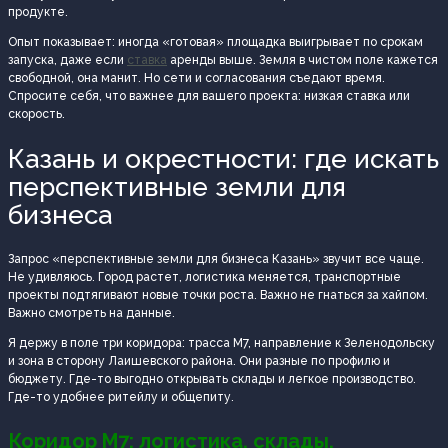
продукте.
Опыт показывает: иногда «готовая» площадка выигрывает по срокам
запуска, даже если
ставка
аренды выше. Земля в чистом поле кажется
свободной, она манит. Но сети и согласования съедают время.
Спросите себя, что важнее для вашего проекта: низкая ставка или
скорость.
Казань и окрестности: где искать
перспективные земли для
бизнеса
Запрос «перспективные земли для бизнеса Казань» звучит все чаще.
Не удивляюсь. Город растет, логистика меняется, транспортные
проекты подтягивают новые точки роста. Важно не гнаться за хайпом.
Важно смотреть на данные.
Я держу в поле три коридора: трасса М7, направление к Зеленодольску
и зона в сторону Лаишевского района. Они разные по профилю и
бюджету. Где-то выгодно открывать склады и легкое производство.
Где-то удобнее ритейлу и общепиту.
Коридор М7: логистика, склады,