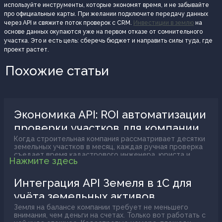
используйте инструменты, которые экономят время, и не забывайте
про официальные карты. При желании подключите передачу данных
через API и свяжите поток проверок с CRM.
Инвестиции в землю
на
основе данных окупаются уже на первом отказе от сомнительного
участка. Это и есть цель: сберечь бюджет и направить силы туда, где
проект растет.
Похожие статьи
Экономика API: ROI автоматизации
проверки участков для компании
Когда строительная компания рассматривает десятки
земельных участков в месяц, каждая ручная проверка
съедает время кадастрового инженера, юриста и
Нажмите здесь
аналитика. Умножьте это на количество объектов,
добавьте человеческий фактор и стоимость ошибки,
которую обнаружат уже после покупки. Цифра
Интеграция API Земеля в 1С для
получается внушительная. Именно поэтому крупные
учёта земельных активов
застройщики всё активнее смотрят в сторону
автоматизации, а вопрос об окупаемости API
Земля на балансе компании требует не меньшего
становится не абстрактным, а вполне конкретным.
внимания, чем деньги на счетах. Только вот работать с