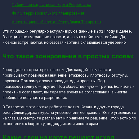
Публичная кадастровая карта Росреестра
ФГИС территориального планирования
Инвестиционный портал Республики Татарстан
Эти площадки регулярно актуализируют данные в 2024 году и далее.
Вы видите не вчерашние новости, а то, что действует сейчас. Да,
нюансы встречаются, но базовая картина складывается уверенно.
Что такое зонирование в простых словах
Город делит территорию на зоны. Для каждой зоны власти
прописывают правила: назначение, этажность, плотность, отступы,
парковки. Под жилую зону подходят одни проекты. Под
производственную — другие. Под общественную — третьи. Если зона и
проект не совпадают, вы теряете время на согласования, а иногда
вообще не получаете разрешение.
В Татарстане эта логика работает четко. Казань и другие города
республики держат курс на упорядоченные правила. Вы не угадываете
на глаз. Вы смотрите регламент и принимаете решение. Это честно по
отношению к бюджету, подрядчикам и инвесторам.
Какие слои на карте решают исход