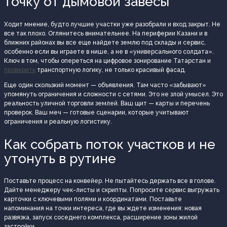
точку от дымовой завесы
Ходит мнение, будто лучшие участки уже разобрали и вход закрыт. Не
все так плохо. Оглянитесь внимательнее. На периферии Казани и в
ближних районах вы все еще найдете землю под склады и сервис,
особенно если вы играете в нише, а не в «универсального солдата».
Ключ в том, чтобы опереться на цифровое зонирование Татарстан и
проверить
транспортную логику, не только красивый фасад.
Еще один скользкий момент — объявления. Там часто «забывают»
упомянуть ограничения и сложности с сетями. Это не злой умысел. Это
реальность уличной торговли землей. Ваш щит — карты и перечень
проверок. Ваш меч — готовые сценарии, которые учитывают
ограничения и реальную логистику.
Как собрать поток участков и не
утонуть в рутине
Поставьте процесс на конвейер. Не пытайтесь держать все в голове.
Дайте менеджеру чек-листы и скрипты. Попросите сервис выгружать
карточки с ключевыми полями и координатами. Поставьте
напоминания на точки интереса, где вы ждете изменения: новая
развязка, запуск соседнего комплекса, расширение зоны жилой
застройки.