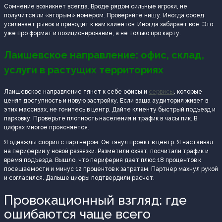
Сомнение возникнет всегда. Вроде рядом сильные игроки, не
получится ли «вторым» номером. Проверяйте нишу. Иногда сосед
усиливает рынок и приводит к вам клиентов. Иногда забирает все. Это
уже про формат и позиционирование, а не только про карту.
Лаишевское направление: офис, склад,
услуги в растущих территориях
Лаишевское направление тянет к себе офисы и
сервисы
, которые
ценят доступность и новую застройку. Если ваша аудитория живет в
этих массивах, не гонитесь в центр. Дайте клиенту быстрый подъезд и
парковку. Проверьте плотность населения и трафик в часы пик. В
цифрах многое проясняется.
Я однажды спорил с партнером. Он тянул проект в центр. Я настаивал
на периферии у новой развязки. Разметили охват, посчитали трафик и
время подъезда. Вышло, что периферия дает плюс 18 процентов к
посещаемости и минус 12 процентов к затратам. Партнер махнул рукой
и согласился. Дальше цифры подтвердили расчет.
Провокационный взгляд: где
ошибаются чаще всего