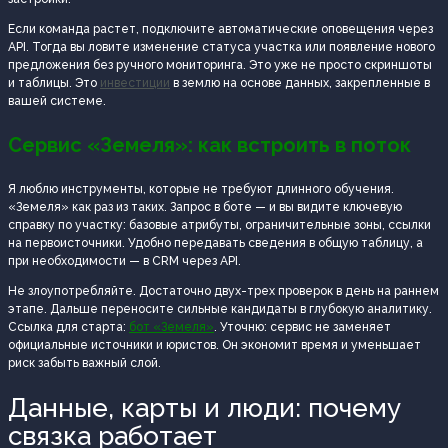
Если команда растет, подключите автоматические оповещения через
API. Тогда вы ловите изменение статуса участка или появление нового
предложения без ручного мониторинга. Это уже не просто скриншоты
и таблицы. Это
инвестиции
в землю на основе данных, закрепленные в
вашей системе.
Сервис «Земеля»: как встроить в поток
Я люблю инструменты, которые не требуют длинного обучения.
«Земеля» как раз из таких. Запрос в боте — и вы видите ключевую
справку по участку: базовые атрибуты, ограничительные зоны, ссылки
на первоисточники. Удобно передавать сведения в общую таблицу, а
при необходимости — в CRM через API.
Не злоупотребляйте. Достаточно двух-трех проверок в день на раннем
этапе. Дальше переносите сильные кандидаты в глубокую аналитику.
Ссылка для старта:
бот «Земеля»
. Уточню: сервис не заменяет
официальные источники и юристов. Он экономит время и уменьшает
риск забыть важный слой.
Данные, карты и люди: почему
связка работает