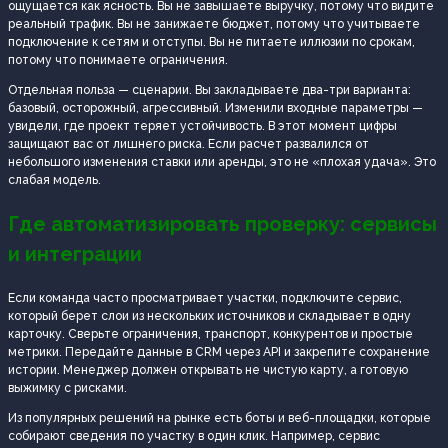
ощущается как ясность. Вы не завышаете выручку, потому что видите
реальный трафик. Вы не занижаете бюджет, потому что учитываете
подключение к сетям и отступы. Вы не питаете иллюзии по срокам,
потому что понимаете ограничения.
Отдельная польза — сценарии. Вы закладываете два-три варианта:
базовый, осторожный, агрессивный. Изменили входные параметры —
увидели, где проект теряет устойчивость. В этот момент цифры
защищают вас от лишнего риска. Если расчет развалился от
небольшого изменения ставки или аренды, это не «плохая удача». Это
слабая модель.
Где автоматизировать проверку: сервисы
и интеграции
Если команда часто просматривает участки, подключите сервис,
который берет слои из нескольких источников и складывает в одну
карточку. Сверьте ограничения, транспорт, конкурентов и простые
метрики. Передайте данные в CRM через API и закрепите сохранение
истории. Менеджер должен открывать не чистую карту, а готовую
выжимку с рисками.
Из популярных решений на рынке есть боты и веб-площадки, которые
собирают сведения по участку в один клик. Например, сервис