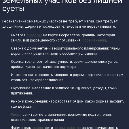
земельных участков без лишней
суеты
Геоаналитика земельных участков не требует магии. Она требует
дисциплины. Держите последовательность и не перескакивайте.
Быстрая
проверка
на карте Росреестра: границы, категория
земли, вид разрешенного использования,
обременения
.
Сверка с документами территориального планирования: планы
дорог, линии развития, зоны с особыми условиями.
Оценка транспортной доступности: время до ключевых узлов,
пробки в часы пик, качество подъезда.
Инженерная готовность: мощности рядом, подключение к сетям,
стоимость техприсоединения.
Окружение: население в радиусе 10–15 минут, доходы, точки
притяжения.
Рынок и конкуренция: кто работает рядом, какой формат заходит,
где дефицит.
Риски
: санитарные ограничения, возможные подтопления,
охранные зоны, красные линии.
Финмодель:
земля
, сети,
строительство
, запуск, окупаемость,