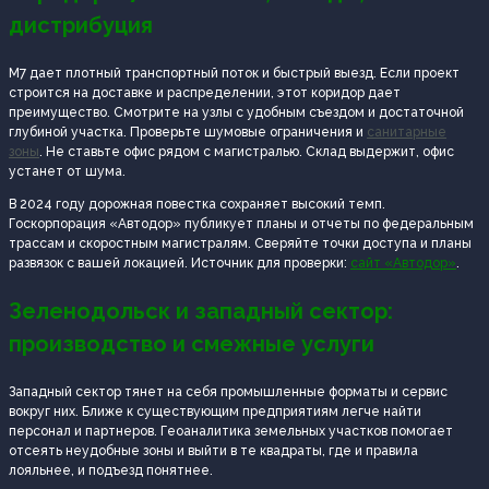
дистрибуция
М7 дает плотный транспортный поток и быстрый выезд. Если проект
строится на доставке и распределении, этот коридор дает
преимущество. Смотрите на узлы с удобным съездом и достаточной
глубиной участка. Проверьте шумовые ограничения и
санитарные
зоны
. Не ставьте офис рядом с магистралью. Склад выдержит, офис
устанет от шума.
В 2024 году дорожная повестка сохраняет высокий темп.
Госкорпорация «Автодор» публикует планы и отчеты по федеральным
трассам и скоростным магистралям. Сверяйте точки доступа и планы
развязок с вашей локацией. Источник для проверки:
сайт «Автодор»
.
Зеленодольск и западный сектор:
производство и смежные услуги
Западный сектор тянет на себя промышленные форматы и сервис
вокруг них. Ближе к существующим предприятиям легче найти
персонал и партнеров. Геоаналитика земельных участков помогает
отсеять неудобные зоны и выйти в те квадраты, где и правила
лояльнее, и подъезд понятнее.