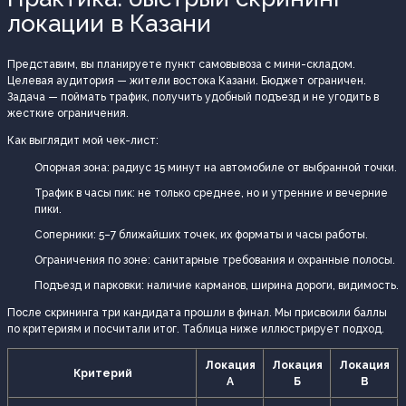
локации в Казани
Представим, вы планируете пункт самовывоза с мини-складом.
Целевая аудитория — жители востока Казани. Бюджет ограничен.
Задача — поймать трафик, получить удобный подъезд и не угодить в
жесткие ограничения.
Как выглядит мой чек-лист:
Опорная зона: радиус 15 минут на автомобиле от выбранной точки.
Трафик в часы пик: не только среднее, но и утренние и вечерние
пики.
Соперники: 5–7 ближайших точек, их форматы и часы работы.
Ограничения по зоне: санитарные требования и охранные полосы.
Подъезд и парковки: наличие карманов, ширина дороги, видимость.
После скрининга три кандидата прошли в финал. Мы присвоили баллы
по критериям и посчитали итог. Таблица ниже иллюстрирует подход.
Локация
Локация
Локация
Критерий
А
Б
В