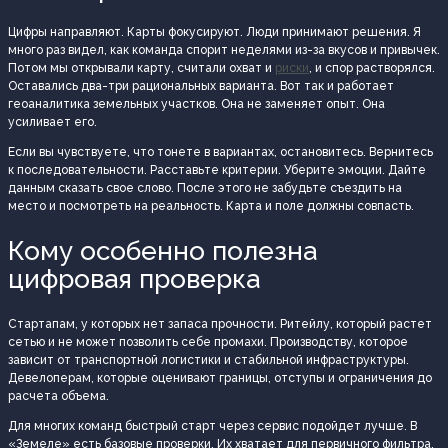
Цифры направляют. Карты фокусируют. Люди принимают решения. Я
много раз видел, как команда спорит неделями из-за вкусов и привычек.
Потом мы открывали карту, считали охват и
риски
, и спор растворялся.
Оставались два-три рациональных варианта. Вот так и работает
геоаналитика земельных участков. Она не заменяет опыт. Она
усиливает его.
Если вы чувствуете, что тонете в вариантах, остановитесь. Вернитесь
к последовательности. Расставьте критерии. Уберите эмоции. Дайте
данным сказать свое слово. После этого не забудьте съездить на
место и посмотреть на реальность. Карта и поле должны совпасть.
Кому особенно полезна
цифровая проверка
Стартапам, у которых нет запаса прочности. Ритейлу, который растет
сетью и не может позволить себе промахи. Производству, которое
зависит от транспортной логистики и стабильной инфраструктуры.
Девелоперам, которые оценивают границы, отступы и ограничения до
расчета объема.
Для многих команд быстрый старт через сервис подойдет лучше. В
«Земеле» есть базовые проверки. Их хватает для первичного фильтра.