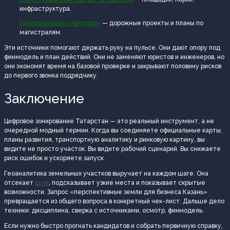
инфраструктура.
Госкорпорация «Автодор»
— дорожные проекты и планы по
магистралям.
Эти источники помогают держать руку на пульсе. Они дают опору под
финмодель и план действий. Они не заменяют юристов и инженеров, но
они экономят время на базовой проверке и закрывают половину рисков
до первого звонка подрядчику.
Заключение
Цифровое зонирование Татарстан — это реальный инструмент, а не
очередной модный термин. Когда вы соединяете официальные карты,
планы развития, транспортную аналитику и ринковую картину, вы
видите не просто участок. Вы видите рабочий сценарий. Вы снижаете
риск ошибок и ускоряете запуск.
Геоаналитика земельных участков выручает на каждом шаге. Она
отсекает
шум
, подсказывает узкие места и показывает скрытые
возможности. Запрос «перспективные земли для бизнеса Казань»
превращается из общего вопроса в конкретный чек-лист. Дальше дело
техники: дисциплина, сверка с источниками, осмотр, финмодель.
Если нужно быстро прогнать кандидатов и собрать первичную справку,