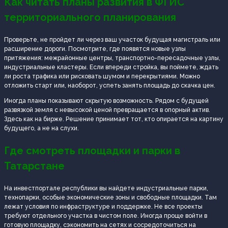
Как читать планы развития в ФГИС
территориального планирования
Проверьте, не пройдет ли через ваш участок будущая магистраль или
расширение дороги. Посмотрите, где появятся новые узлы
притяжения: межрайонные центры, транспортно-пересадочные узлы,
индустриальные кластеры. Если впереди стройка, вы поймете, ждать
ли роста трафика или рисковать шумом и перекрытиями. Можно
отложить старт или, наоборот, успеть занять площадь до скачка цен.
Иногда планы показывают скрытую возможность. Рядом с будущей
развязкой земля с невысокой ценой превращается в опорный актив.
Здесь как на бирже. Решение принимает тот, кто опирается на картину
будущего, а не на слухи.
Где смотреть площадки и парки в
Татарстане
На инвестпортале республики вы найдете индустриальные парки,
технопарки, особые экономические зоны и свободные площадки. Там
лежат условия по инфраструктуре и поддержке. Не все проекты
требуют отдельного участка в чистом поле. Иногда проще войти в
готовую площадку, сэкономить на сетях и сосредоточиться на