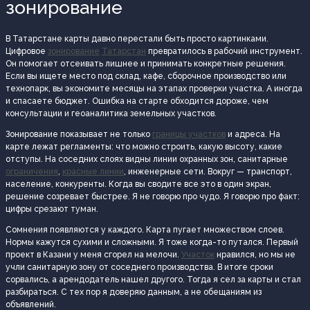
зонирование
В Татарстане карты давно перестали быть просто картинками.
Цифровое
зонирование
Татарстан
превратилось в рабочий инструмент.
Он помогает отсеивать лишнее и принимать конкретные решения.
Если вы ищете место под склад, кафе, сборочное производство или
технопарк, вы экономите месяцы на этапах проверки участка. А иногда
и спасаете бюджет. Ошибка на старте обходится дороже, чем
консультации и геоаналитика земельных участков.
Зонирование показывает не только
границы участков
и адреса. На
карте лежат регламенты: что можно строить, какую высоту, какие
отступы. На соседних слоях видны линии охранных зон, санитарные
ограничения
,
красные линии
, инженерные сети. Вокруг — транспорт,
население, конкуренты. Когда вы сводите все это в один экран,
решение созревает быстрее. Я не говорю про чудо. Я говорю про факт:
цифры срезают туман.
Сомнения появляются у каждого. Карта пугает множеством слоев.
Нормы кажутся сухими и сложными. Я тоже когда-то путался. Первый
проект в Казани у меня сгорел на мелочи.
Участок
нравился, но мы не
учли санитарную зону от соседнего производства. В итоге сроки
сорвались, а арендодатель нашел другого. Тогда я сел за карты и стал
разбираться. С тех пор я доверяю данным, а не обещаниям из
объявлений.