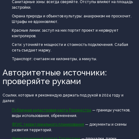
Санитарные зоны: всегда сверяйте. Отступы влияют на площадь
застройки.
Охрана природы и объектов культуры: анахронизм не проскочит.
Штрафы не вдохновляют.
Красные линии: заступ на них портит проект и нервирует
контролеров.
Сети: уточняйте мощности и стоимость подключения. Слабая
сеть съедает маржу.
Транспорт: считаем не километры, а минуты.
Авторитетные источники:
проверяйте руками
Ссылки, которые я рекомендую держать под рукой в 2024 году и
далее:
Публичная кадастровая карта Росреестра
— границы участков,
виды использования, обременения.
ФГИС территориального планирования
— документы и схемы
развития территорий.
Инвестиционный портал Татарстана
— площадки, парки,