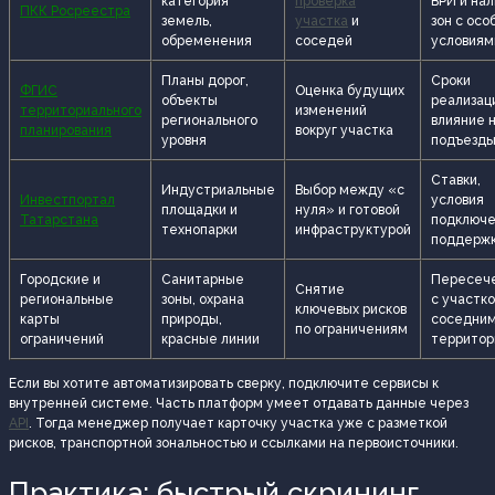
категория
проверка
ВРИ и на
ПКК Росреестра
земель,
участка
и
зон с ос
обременения
соседей
условиям
Планы дорог,
Сроки
ФГИС
Оценка будущих
объекты
реализац
территориального
изменений
регионального
влияние 
планирования
вокруг участка
уровня
подъезд
Ставки,
Индустриальные
Выбор между «с
Инвестпортал
условия
площадки и
нуля» и готовой
Татарстана
подключе
технопарки
инфраструктурой
поддерж
Городские и
Санитарные
Пересеч
Снятие
региональные
зоны, охрана
с участко
ключевых рисков
карты
природы,
соседни
по ограничениям
ограничений
красные линии
территор
Если вы хотите автоматизировать сверку, подключите сервисы к
внутренней системе. Часть платформ умеет отдавать данные через
API
. Тогда менеджер получает карточку участка уже с разметкой
рисков, транспортной зональностью и ссылками на первоисточники.
Практика: быстрый скрининг