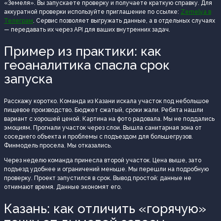
«Земеля». Вы запускаете проверку и получаете краткую справку. Для
аккуратной проверки используйте приглашение по ссылке:
Zemelya в
Телеграм
. Сервис позволяет выгружать данные, а в отдельных случаях
— передавать их через API для ваших внутренних задач.
Пример из практики: как
геоаналитика спасла срок
запуска
Расскажу коротко. Команда из Казани искала участок под небольшое
пищевое производство. Бюджет сжатый, сроки жали. Ребята нашли
вариант с хорошей ценой. Картина на фото радовала. Мы не поддались
эмоциям. Прогнали участок через слои. Вышла санитарная зона от
соседнего объекта и проблемы с подъездом для большегрузов.
Финмодель просела. Мы отказались.
Через неделю команда принесла второй участок. Цена выше, зато
подъезд удобнее и ограничений меньше. Мы перешли на подробную
проверку. Проект запустился в срок. Вывод простой: данные не
отнимают время. Данные экономят его.
Казань: как отличить «горячую»