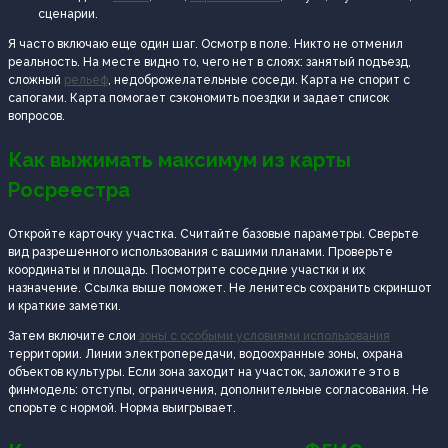
сценарии.
Я часто включаю еще один шаг. Осмотр в поле. Никто не отменил
реальность. На месте видно то, чего нет в слоях: занятый подъезд,
сложный
рельеф
, недоброжелательные соседи. Карта не спорит с
сапогами. Карта помогает сэкономить поездки и задает список
вопросов.
Как выжимать максимум из карты
Росреестра
Откройте карточку участка. Считайте базовые параметры. Сверьте
вид разрешенного использования с вашими планами. Проверьте
координаты и площадь. Посмотрите соседние участки и их
назначение. Ссылка выше поможет. Не ленитесь сохранить скриншот
и краткие заметки.
Затем включите слои
зоны с особыми условиями использования
территории. Линии электропередачи, водоохранные зоны, охрана
объектов культуры. Если зона заходит на участок, заложите это в
финмодель: отступы, ограничения, дополнительные согласования. Не
спорьте с нормой. Норма выигрывает.