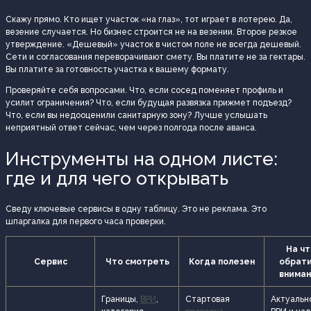
Скажу прямо. Кто ищет участок «на глаз», тот играет в лотерею. Да,
везение случается. Но бизнес строится не на везении. Второе резкое
утверждение. «Дешевый» участок в чистом поле не всегда дешевый.
Сети и согласования переворачивают смету. Вы платите не за гектары.
Вы платите за готовность участка к вашему формату.
Проверяйте себя вопросами. Что, если сосед поменяет профиль и
усилит ограничения? Что, если будущая развязка прижмет подъезд?
Что, если вы недооценили санитарную зону? Лучше услышать
неприятный ответ сейчас, чем через полгода после аванса.
Инструменты на одном листе:
где и для чего открывать
Сведу ключевые сервисы в одну таблицу. Это не реклама. Это
шпаргалка для первого часа проверки.
На чт
Сервис
Что смотреть
Когда полезен
обрат
внима
Границы,
ВРИ
,
Стартовая
Актуальн