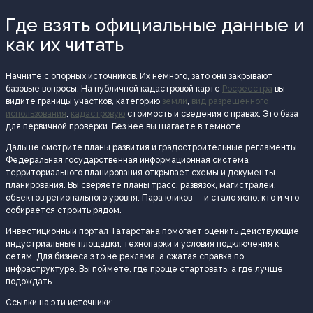
Где взять официальные данные и
как их читать
Начните с опорных источников. Их немного, зато они закрывают
базовые вопросы. На публичной кадастровой карте
Росреестра
вы
видите границы участков, категорию
земли
,
вид разрешенного
использования
,
кадастровую
стоимость и сведения о правах. Это база
для первичной проверки. Без нее вы шагаете в темноте.
Дальше смотрите планы развития и градостроительные регламенты.
Федеральная государственная информационная система
территориального планирования открывает схемы и документы
планирования. Вы сверяете планы трасс, развязок, магистралей,
объектов регионального уровня. Пара кликов — и стало ясно, кто и что
собирается строить рядом.
Инвестиционный портал Татарстана помогает оценить действующие
индустриальные площадки, технопарки и условия подключения к
сетям. Для бизнеса это не реклама, а сжатая справка по
инфраструктуре. Вы поймете, где проще стартовать, а где лучше
подождать.
Ссылки на эти источники: