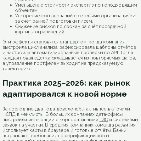
Уменьшение стоимости экспертиз по неподходящим
объектам.
Ускорение согласований с сетевыми организациями
за счёт ранней подготовки писем.
Снижение рисков по срокам за счёт прозрачной
картины ограничений.
Эти эффекты становятся стандартом, когда компания
выстроила цикл анализа, зафиксировала шаблоны отчётов
и настроила автоматизированные проверки по API. Тогда
каждая новая сделка складывается из повторяемых шагов,
а управление портфелем выходит на предсказуемую
траекторию.
Практика 2025–2026: как рынок
адаптировался к новой норме
За последние два года девелоперы активнее включили
НСПД в чек‑листы. В больших компаниях дата‑офисы
выстроили интеграции с корпоративными
ГИС
и системами
заявок на участки. В средних компаниях команда развития
использует карты в браузере и готовые отчёты. Банки
встраивают требования по верификации зон и
ограничений в стандарты проектного финансирования.