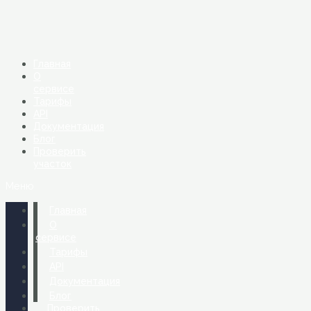
Перейти
к
содержимому
Главная
О
сервисе
Тарифы
API
Документация
Блог
Проверить
участок
Меню
Главная
О
сервисе
Тарифы
API
Документация
Блог
Проверить