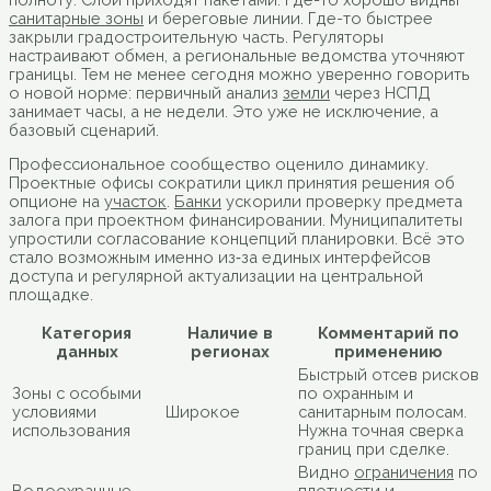
санитарные зоны
и береговые линии. Где-то быстрее
закрыли градостроительную часть. Регуляторы
настраивают обмен, а региональные ведомства уточняют
границы. Тем не менее сегодня можно уверенно говорить
о новой норме: первичный анализ
земли
через НСПД
занимает часы, а не недели. Это уже не исключение, а
базовый сценарий.
Профессиональное сообщество оценило динамику.
Проектные офисы сократили цикл принятия решения об
опционе на
участок
.
Банки
ускорили проверку предмета
залога при проектном финансировании. Муниципалитеты
упростили согласование концепций планировки. Всё это
стало возможным именно из‑за единых интерфейсов
доступа и регулярной актуализации на центральной
площадке.
Категория
Наличие в
Комментарий по
данных
регионах
применению
Быстрый отсев рисков
Зоны с особыми
по охранным и
условиями
Широкое
санитарным полосам.
использования
Нужна точная сверка
границ при сделке.
Видно
ограничения
по
Водоохранные
плотности и