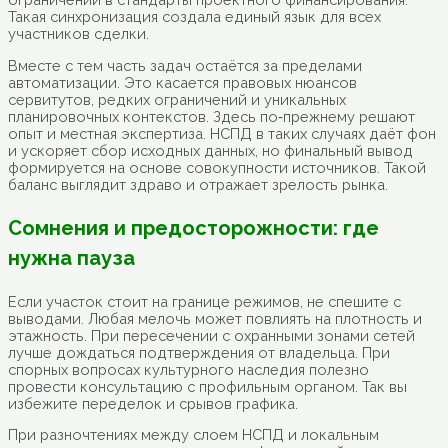
Такая синхронизация создала единый язык для всех
участников сделки.
Вместе с тем часть задач остаётся за пределами
автоматизации. Это касается правовых нюансов
сервитутов, редких ограничений и уникальных
планировочных контекстов. Здесь по‑прежнему решают
опыт и местная экспертиза. НСПД в таких случаях даёт фон
и ускоряет сбор исходных данных, но финальный вывод
формируется на основе совокупности источников. Такой
баланс выглядит здраво и отражает зрелость рынка.
Сомнения и предосторожности: где
нужна пауза
Если участок стоит на границе режимов, не спешите с
выводами. Любая мелочь может повлиять на плотность и
этажность. При пересечении с охранными зонами сетей
лучше дождаться подтверждения от владельца. При
спорных вопросах культурного наследия полезно
провести консультацию с профильным органом. Так вы
избежите переделок и срывов графика.
При разночтениях между слоем НСПД и локальным