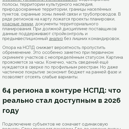
полосы, территории культурного наследия,
природоохранные территории, границы населённых
пунктов, охранные зоны линий связи и трубопроводов. В
ряде регионов на карту ложатся проекты планировки,
красные линии
, документы территориального
планирования. При должной дисциплине поставщиков
данные поддерживают стройконтроль и
предынвестиционный
анализ
без лишних командировок.
Опора на НСПД снижает вероятность пропустить
обременение. Это особенно заметно при первичном
скрининге участков с неопределённым статусом. Картина
проясняется за часы. Конечно, часть сведений ещё
нуждается в сверке по профильным реестрам. Но даже
частичное покрытие экономит бюджет на ранней фазе и
позволяет отсеять слабые варианты.
64 региона в контуре НСПД: что
реально стал доступным в 2026
году
Подключение субъектов не означает одинаковую
полноту. Слои приходят пакетами. Где-то хорошо видны