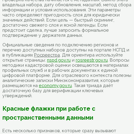
владельца набора, дату обновления, масштаб, метод сбора
информации и условия использования. Эти параметры
часто определяют пригодность слоя для юридически
значимых действий. Если цель — быстрый скрининг,
достаточно свежего слоя и ясной легенды. Если
предстоит сделка, лучше запросить формальное
подтверждение у держателя данных.
Официальные сведения по подключению регионов и
перечню доступных наборов доступны на портале НСПД и
в публикациях
Росреестра
. Для ориентира используйте
открытые страницы:
nspd.gov.ru
и
rosreestr.gov.ru
. Вопросы
методики кадастровой оценки освещаются в материалах
профильных служб и в рабочих документах к единой
цифровой платформе. Для отраслевого контекста полезны
аналитические записки Минэкономразвития, которые
размещаются на
economy.gov.ru
. Такая триада даёт
достаточную базу для верификации ключевых
утверждений.
Красные флажки при работе с
пространственными данными
Есть несколько признаков, которые сразу вызывают