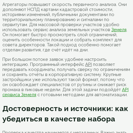
Агрегаторы повышают скорость первичного анализа. Они
дополняют НСПД картами кадастровой стоимости,
историями изменений, публичными документами по
территориальному планированию и сигналами по
сервитутам. Для массовой проверки участков удобно
использовать сервис анализа земельных участков
Земеля
.
Он помогает быстро просмотреть слой ограничений,
оценить особенности локации и собрать комплект для
совета директоров. Такой подход особенно помогает
отделам развития, где счёт идёт на дни.
При большом потоке заявок удобнее настроить
интеграцию. Программный интерфейс
API
позволяет
передавать координаты, получать сверку по ограничениям
и сохранять отчёты в корпоративную систему. Крупные
застройщики уже используют такой формат, потому что
он освобождает специалистов от рутины и снижает риск
промаха в пиковые недели. Для этой задачи подойдёт
API
сервиса Земеля
с готовыми методами для автоматизации.
Достоверность и источники: как
убедиться в качестве набора
Проверка качества начинается с метаданных. Важно знать