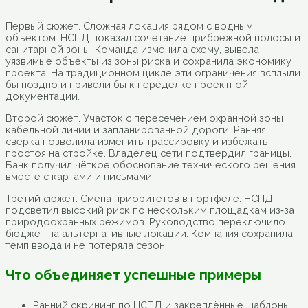
Первый сюжет. Сложная локация рядом с водным
объектом. НСПД показал сочетание прибрежной полосы и
санитарной зоны. Команда изменила схему, вывела
уязвимые объекты из зоны риска и сохранила экономику
проекта. На традиционном цикле эти ограничения всплыли
бы поздно и привели бы к переделке проектной
документации.
Второй сюжет. Участок с пересечением охранной зоны
кабельной линии и запланированной дороги. Ранняя
сверка позволила изменить трассировку и избежать
простоя на стройке. Владелец сети подтвердил границы.
Банк получил чёткое обоснование технического решения
вместе с картами и письмами.
Третий сюжет. Смена приоритетов в портфеле. НСПД
подсветил высокий риск по нескольким площадкам из‑за
природоохранных режимов. Руководство переключило
бюджет на альтернативные локации. Компания сохранила
темп ввода и не потеряла сезон.
Что объединяет успешные примеры
Ранний скрининг по НСПД и закреплённые шаблоны