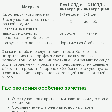
Без НСПД и
С НСПД и
Метрика
интеграции
интеграцией
Срок первичного анализа
2–3 недели
1–2 дня
Доля участков, отсеянных на
20–30%
40–60%
ранней стадии
Затраты на внешний
дью‑дилидженс по
Высокие
Низкие
неподходящим объектам
Нагрузка на отдел развития
Неритмичная
Стабильная
Значения в таблице служат ориентиром. Конкретные
цифры зависят от портфеля и качества внутренних
регламентов. Но тенденция очевидна. Чем раньше команда
видит ограничения и режимы использования, тем дешевле
обходится проектный воронок. Особенно это чувствуется
в сложных районах крупных агломераций, где наложений
много.
Где экономия особенно заметна
Отсев участков с критичными наложениями до этапа
опционов.
Сокращение числа очных выездов на слабые
локации.