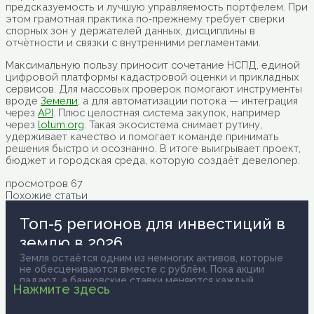
предсказуемость и лучшую управляемость портфелем. При
этом грамотная практика по‑прежнему требует сверки
спорных зон у держателей данных, дисциплины в
отчётности и связки с внутренними регламентами.
Максимальную пользу приносит сочетание НСПД, единой
цифровой платформы кадастровой оценки и прикладных
сервисов. Для массовых проверок помогают инструменты
вроде
Земели
, а для автоматизации потока — интеграция
через
API
. Плюс целостная система закупок, например
через
lotum.org
. Такая экосистема снимает рутину,
удерживает качество и помогает команде принимать
решения быстро и осознанно. В итоге выигрывает проект,
бюджет и городская среда, которую создаёт девелопер.
просмотров
67
Похожие статьи
Топ-5 регионов для инвестиций в
землю в 2026
Земля остаётся одним из немногих активов, которые
не обесцениваются вместе с рублём. Пока акции
падают, а банковские ставки меняются каждый
Нажмите здесь
квартал, участки в правильных локациях стабильно
растут в цене. Но здесь важно слово "правильных". Не