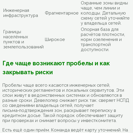
Охранные зоны видны
чаще, чем линии и
Инженерная
Фрагментарное
колодцы. Детальную
инфраструктура
схему сетей уточняйте
у владельца сетей.
Опорная база для
Границы
расчётов плотности,
населённых
Широкое
норм озеленения и
пунктов и
транспортной
землепользований
доступности.
Где чаще возникают пробелы и как
закрывать риски
Пробелы чаще всего касаются инженерных сетей,
исторических регламентов и локальных сервитутов. Эти
слои живут в ведомственных системах и обновляются в
разные сроки. Девелопер снижает риск так: сверяет НСПД
со сведениями владельца сетей, получает
письма‑подтверждения зон, раскрывает переписку в
кредитном досье. Такой порядок обеспечивает защиту
при проверках и снимает вопросы у инвесткомитета.
Есть ещё один приём. Команда ведёт карту уточнений. На